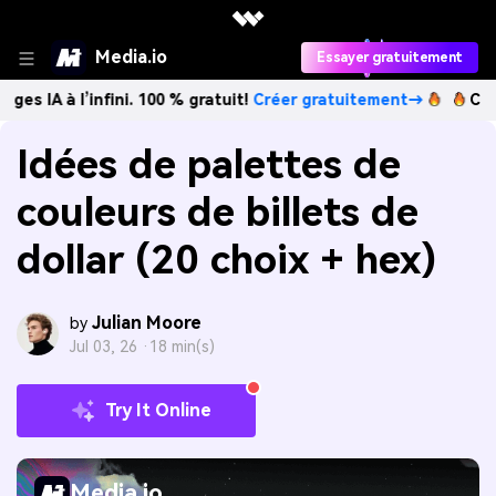
Media.io
Essayer gratuitement
l’infini. 100 % gratuit!
Créer gratuitement→
Créez des ima
Idées de palettes de
couleurs de billets de
dollar (20 choix + hex)
Julian Moore
by
Jul 03, 26 ·
18 min(s)
Try It Online
Media.io