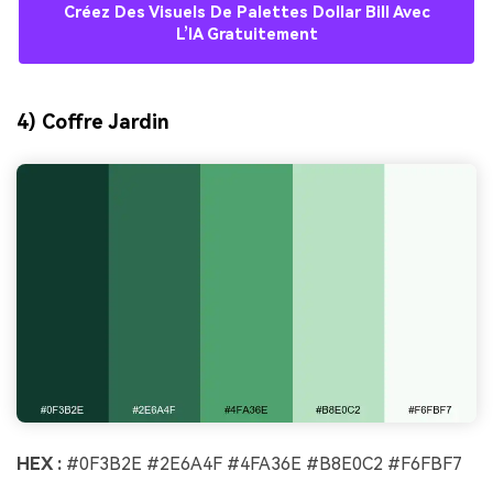
Créez Des Visuels De Palettes Dollar Bill Avec
L’IA Gratuitement
4) Coffre Jardin
HEX :
#0F3B2E #2E6A4F #4FA36E #B8E0C2 #F6FBF7