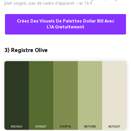
plat soigné, pas de cadre d’appareil --ar 16:9
Créez Des Visuels De Palettes Dollar Bill Avec
L’IA Gratuitement
3) Registre Olive