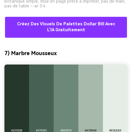
botanique simple, mise en page prête à imprimer, pas de main,
pas de table --ar 3:4
Créez Des Visuels De Palettes Dollar Bill Avec
L’IA Gratuitement
7) Marbre Mousseux