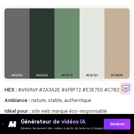
HEX :
#696969 #2A3A2E #6F8F72 #E3E7E0 #C7B299
Ambiance :
nature, stable, authentique
Idéal pour :
site web marque éco-responsable
Générateur de vidéos IA
Des verts forêt superposés au gris ardoise évoquent les
Générer
sentiers de randonnée et les étiquettes en papier
Générez facilement des vidéos à partir de texte ou d’images