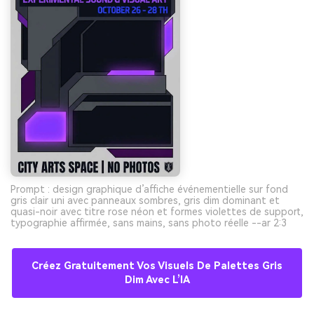
Prompt : design graphique d’affiche événementielle sur fond
gris clair uni avec panneaux sombres, gris dim dominant et
quasi-noir avec titre rose néon et formes violettes de support,
typographie affirmée, sans mains, sans photo réelle --ar 2:3
Créez Gratuitement Vos Visuels De Palettes Gris
Dim Avec L’IA