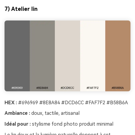
7) Atelier lin
HEX :
#696969 #8E8A84 #DCD6CC #FAF7F2 #B58B6A
Ambiance :
doux, tactile, artisanal
Idéal pour :
stylisme fond photo produit minimal
Le lin doux et la lumière naturelle donnent à cet