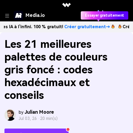
Media.io
Essayer gratuitement
infini. 100 % gratuit!
Créer gratuitement→
Créez des image
Les 21 meilleures
palettes de couleurs
gris foncé : codes
hexadécimaux et
conseils
Julian Moore
by
Jul 03, 26 ·
20 min(s)