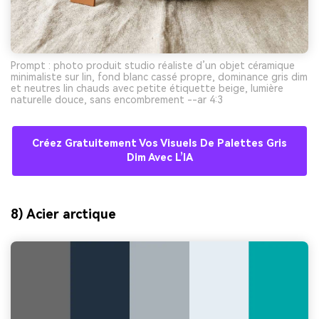
Prompt : photo produit studio réaliste d’un objet céramique
minimaliste sur lin, fond blanc cassé propre, dominance gris dim
et neutres lin chauds avec petite étiquette beige, lumière
naturelle douce, sans encombrement --ar 4:3
Créez Gratuitement Vos Visuels De Palettes Gris
Dim Avec L’IA
8) Acier arctique