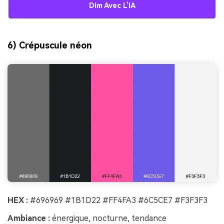
Dim Avec L’IA
6) Crépuscule néon
HEX :
#696969 #1B1D22 #FF4FA3 #6C5CE7 #F3F3F3
Ambiance :
énergique, nocturne, tendance