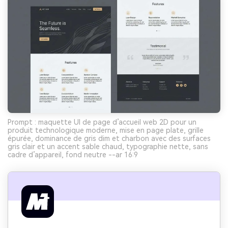
Prompt : maquette UI de page d’accueil web 2D pour un
produit technologique moderne, mise en page plate, grille
épurée, dominance de gris dim et charbon avec des surfaces
gris clair et un accent sable chaud, typographie nette, sans
cadre d’appareil, fond neutre --ar 16:9