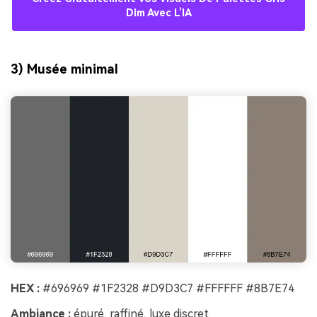
Dim Avec L’IA
3) Musée minimal
HEX :
#696969 #1F2328 #D9D3C7 #FFFFFF #8B7E74
Ambiance :
épuré, raffiné, luxe discret