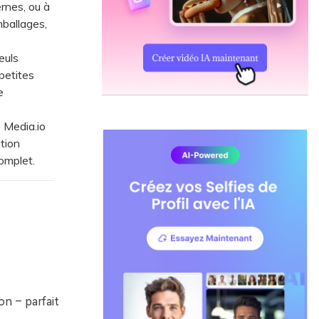
rnes, ou à
mballages,
euls
 petites
e
 Media.io
ation
omplet.
on – parfait