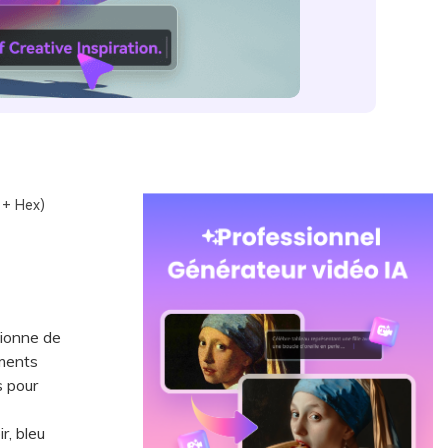
 + Hex)
tionne de
éments
s pour
r, bleu