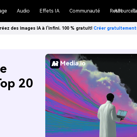
age
Audio
Effets IA
Communauté
Ressources
API
Ta
réez des images IA à l’infini. 100 % gratuit!
Créer gratuitemen
Media.io
de
Top 20