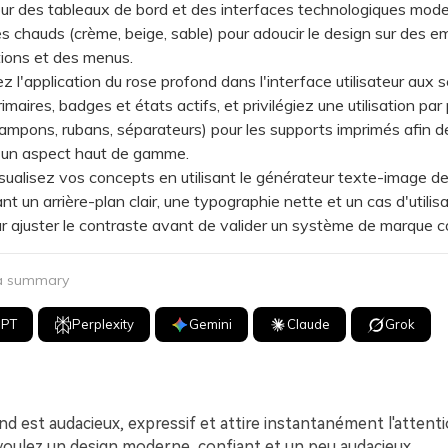
ur des tableaux de bord et des interfaces technologiques mode
s chauds (crème, beige, sable) pour adoucir le design sur des e
tions et des menus.
l'application du rose profond dans l'interface utilisateur aux s
maires, badges et états actifs, et privilégiez une utilisation par
ampons, rubans, séparateurs) pour les supports imprimés afin d
 un aspect haut de gamme.
lisez vos concepts en utilisant le générateur texte-image de
nt un arrière-plan clair, une typographie nette et un cas d'utilis
r ajuster le contraste avant de valider un système de marque c
 a summary
GPT
Perplexity
Gemini
Claude
Grok
d est audacieux, expressif et attire instantanément l'attenti
voulez un design moderne, confiant et un peu audacieux.