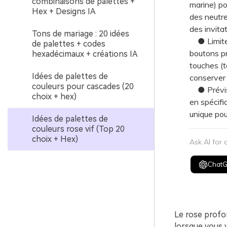
combinaisons de palettes +
marine) po
Hex + Designs IA
des neutre
des invita
Tons de mariage : 20 idées
● Limitez 
de palettes + codes
boutons pri
hexadécimaux + créations IA
touches (t
Idées de palettes de
conserver
couleurs pour cascades (20
● Prévisua
choix + hex)
en spécifia
unique pou
Idées de palettes de
couleurs rose vif (Top 20
choix + Hex)
Ask AI for
Chat
Le rose profon
lorsque vous 