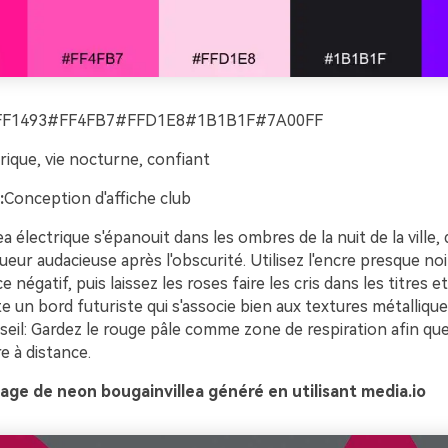
FF1493#FF4FB7#FFD1E8#1B1B1F#7A00FF
rique, vie nocturne, confiant
:
Conception d'affiche club
ea électrique s'épanouit dans les ombres de la nuit de la ville
eur audacieuse après l'obscurité. Utilisez l'encre presque noi
e négatif, puis laissez les roses faire les cris dans les titres e
te un bord futuriste qui s'associe bien aux textures métalliqu
eil: Gardez le rouge pâle comme zone de respiration afin que 
e à distance.
ge de neon bougainvillea généré en utilisant media.io