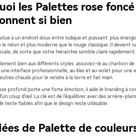
oi les Palettes rose foncé
onnent si bien
itue à un endroit doux entre ludique et puissant: plus énergi
ue le néon et plus moderne que le rouge classique. Il devient 
cale, de sorte que votre hiérarchie semble claire rapidement.
alement bien aux différents styles: associez-le au charbon de 
r une interface professionnelle, au lilas et au violet pour une
eutres chauds pour le rendre à la terre et fait main.
ose profond porte une forte émotion, il aide le branding à c
'un coup d'œil. La clé est de l'équilibrer avec des arrière-plan
e texte fiables afin que le design reste utilisable.
ées de Palette de couleur