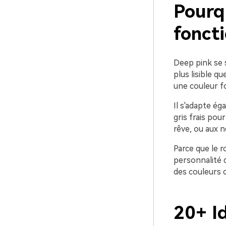
Pourqu
foncti
Deep pink se s
plus lisible q
une couleur fo
Il s'adapte ég
gris frais pou
rêve, ou aux n
Parce que le r
personnalité d
des couleurs d
20+ Id