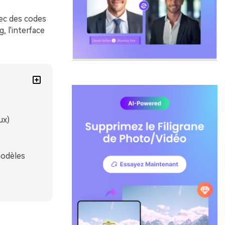
vec des codes
, l'interface
ux)
modèles