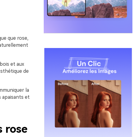
que que rose,
naturellement
bois et aux
 esthétique de
ommuniquer la
s apaisants et
s rose