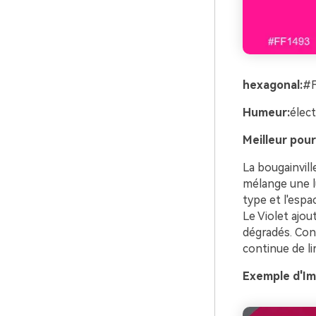
hexagonal:
#
Humeur:
élect
Meilleur pour
La bougainvill
mélange une lu
type et l'espac
Le Violet ajou
dégradés. Cons
continue de lir
Exemple d'Ima