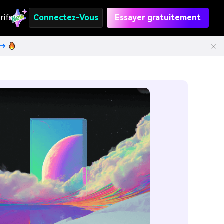
rifs
Connectez-Vous
Essayer gratuitement
t→