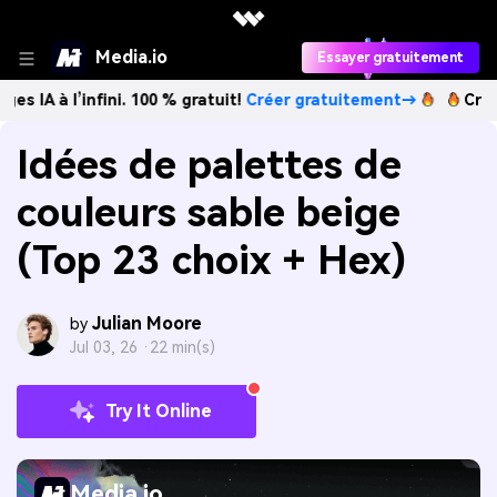
Media.io
Essayer gratuitement
’infini. 100 % gratuit!
Créer gratuitement→
Créez des imag
Idées de palettes de
couleurs sable beige
(Top 23 choix + Hex)
Julian Moore
by
Jul 03, 26 ·
22 min(s)
Try It Online
Media.io