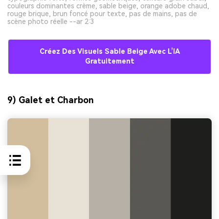
couleurs dominantes crème, sable beige, orange adobe chaud,
rouge brique, brun foncé pour texte, pas de mains, pas de
scène photo réelle --ar 2:3
Créez Des Visuels Sable Beige Avec L’IA
Gratuitement
9) Galet et Charbon