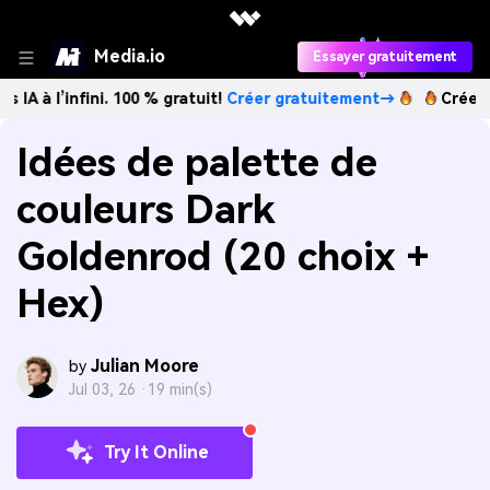
Media.io
Essayer gratuitement
nfini. 100 % gratuit!
Créer gratuitement→
Créez des images
Idées de palette de
couleurs Dark
Goldenrod (20 choix +
Hex)
Julian Moore
by
Jul 03, 26 ·
19 min(s)
Try It Online