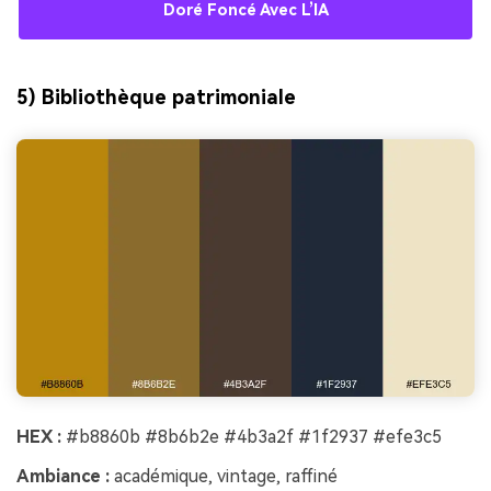
Doré Foncé Avec L’IA
5) Bibliothèque patrimoniale
HEX :
#b8860b #8b6b2e #4b3a2f #1f2937 #efe3c5
Ambiance :
académique, vintage, raffiné