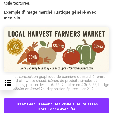
toile texturée.
Exemple d’image marché rustique généré avec
media.io
Prompt : conception graphique de bannière de marché fermier
sur fond off-white chaud, icônes de produits simples et
audacieuses, prix cerclés en #a23e2a, titre en #3d3a35, badge
en #b8860b et #e6c17a, disposition épurée --ar 21:9
Créez Gratuitement Des Visuels De Palettes
Doré Foncé Avec L’IA