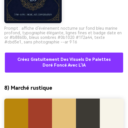
Prompt : affiche d’événement nocturne sur fond bleu marine
profond, typographie élégante, lignes fines et badge date en
or #b8860b, bleus sombres #0b1020 #1f2a44, texte
#cbd5e1, sans photographie --ar 9:16
Créez Gratuitement Des Visuels De Palettes
Doré Foncé Avec L’IA
8) Marché rustique