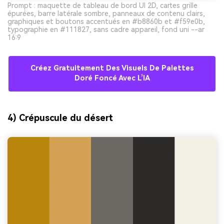
Prompt : maquette de tableau de bord UI 2D, cartes grille
épurées, barre latérale sombre, panneaux de contenu clairs,
graphiques et boutons accentués en #b8860b et #f59e0b,
typographie en #111827, sans cadre appareil, fond uni --ar
16:9
Créez Gratuitement Des Visuels De Palettes
Doré Foncé Avec L’IA
4) Crépuscule du désert