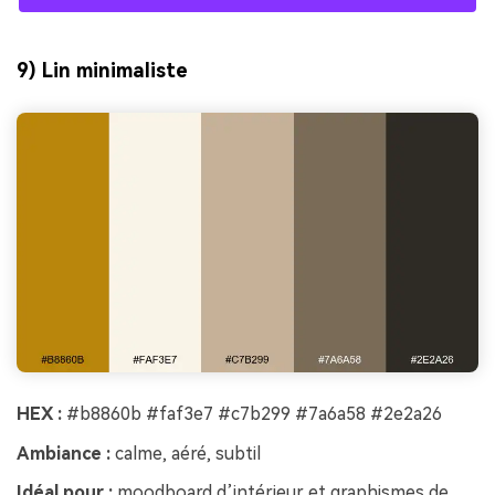
9) Lin minimaliste
HEX :
#b8860b #faf3e7 #c7b299 #7a6a58 #2e2a26
Ambiance :
calme, aéré, subtil
Idéal pour :
moodboard d’intérieur et graphismes de