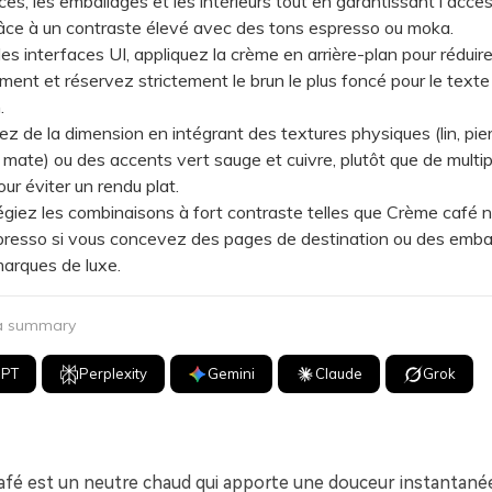
ces, les emballages et les intérieurs tout en garantissant l'access
râce à un contraste élevé avec des tons espresso ou moka.
 interfaces UI, appliquez la crème en arrière-plan pour réduir
ement et réservez strictement le brun le plus foncé pour le texte 
.
de la dimension en intégrant des textures physiques (lin, pierr
mate) ou des accents vert sauge et cuivre, plutôt que de multipl
ur éviter un rendu plat.
iez les combinaisons à fort contraste telles que Crème café n
resso si vous concevez des pages de destination ou des emba
arques de luxe.
 a summary
GPT
Perplexity
Gemini
Claude
Grok
afé est un neutre chaud qui apporte une douceur instantanée