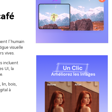
café
uent l’humain
tigue visuelle
s vives.
s incluent
s UI, la
e.
lin, bois,
ital à