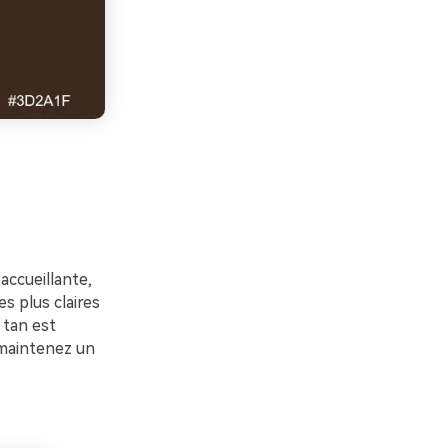
ccueillante,
s plus claires
 tan est
 maintenez un
.