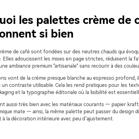
oi les palettes crème de 
onnent si bien
crème de café sont fondées sur des neutres chauds qui évoq
é. Elles adoucissent les mises en page strictes, réduisent la fa
ne ambiance premium "artisanale" sans recourir à des couleur
s vont de la crème presque blanche au espresso profond, il
un contraste utilisable. Cela les rend pratiques pour les texte
aging et la typographie éditoriale où la lisibilité est essentiell
ent aussi très bien avec les matériaux courants — papier kraft, 
mique mate — ainsi, la même palette peut passer du design dig
t à la décoration intérieure avec peu d’ajustement.