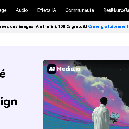
age
Audio
Effets IA
Communauté
Ressources
API
Ta
réez des images IA à l’infini. 100 % gratuit!
Créer gratuitemen
Media.io
é
sign