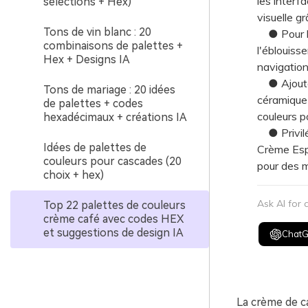
les interfa
sélections + Hex)
visuelle g
Tons de vin blanc : 20
● Pour les
combinaisons de palettes +
l'éblouiss
Hex + Designs IA
navigation
● Ajoutez 
Tons de mariage : 20 idées
céramique 
de palettes + codes
couleurs po
hexadécimaux + créations IA
● Privilég
Idées de palettes de
Crème Esp
couleurs pour cascades (20
pour des m
choix + hex)
Ask AI for
Top 22 palettes de couleurs
crème café avec codes HEX
et suggestions de design IA
Chat
La crème de c