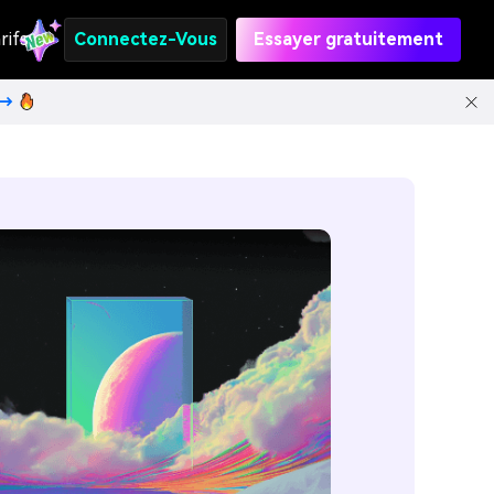
rifs
Connectez-Vous
Essayer gratuitement
t→