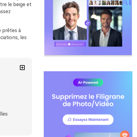
ntre le beige et
assez
 prêtes à
iations, les
lles