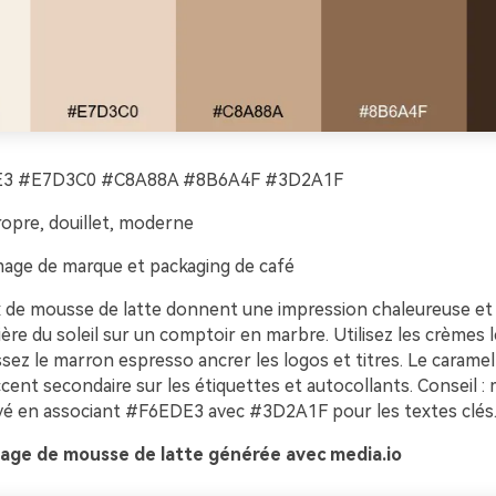
3 #E7D3C0 #C8A88A #8B6A4F #3D2A1F
opre, douillet, moderne
age de marque et packaging de café
 de mousse de latte donnent une impression chaleureuse et a
re du soleil sur un comptoir en marbre. Utilisez les crèmes le
ssez le marron espresso ancrer les logos et titres. Le caramel
ent secondaire sur les étiquettes et autocollants. Conseil :
vé en associant #F6EDE3 avec #3D2A1F pour les textes clés
age de mousse de latte générée avec media.io