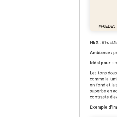
HEX :
#F6EDE
Ambiance :
pr
Idéal pour :
im
Les tons doux
comme la lumiè
en fond et lai
superbe en acc
contraste éle
Exemple d’im