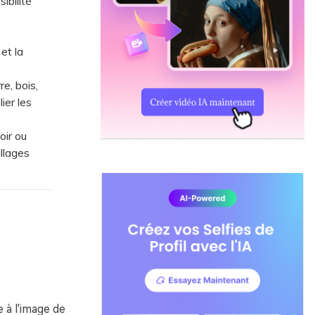
ibilité
e
et la
e, bois,
ier les
oir ou
llages
 à l'image de