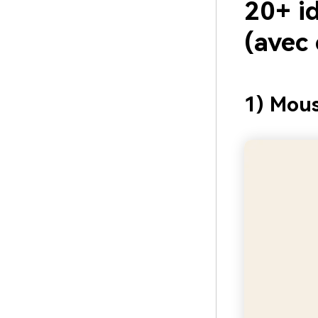
20+ i
(avec
1) Mous