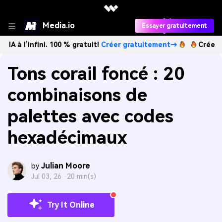
Media.io
Essayer gratuitement
fini. 100 % gratuit!
Créer gratuitement→
Créez des images
Tons corail foncé : 20
combinaisons de
palettes avec codes
hexadécimaux
Julian Moore
by
Jul 03, 26 ·
20 min(s)
Try It Online