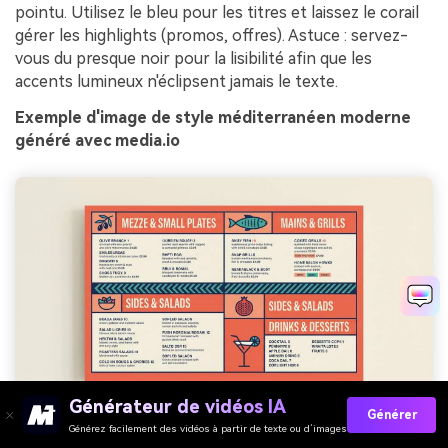
pointu. Utilisez le bleu pour les titres et laissez le corail
gérer les highlights (promos, offres). Astuce : servez-
vous du presque noir pour la lisibilité afin que les
accents lumineux n'éclipsent jamais le texte.
Exemple d'image de style méditerranéen moderne
généré avec media.io
Générateur de vidéos IA
Générer
Prompt : conception graphique d'un menu de restaurant sur un
Générez facilement des vidéos à partir de texte ou d’images
fond uni clair, style méditerranéen moderne, sections et icônes