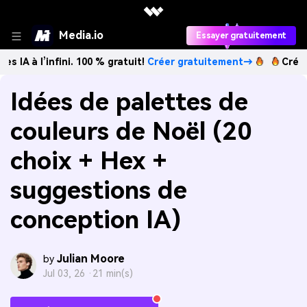
Media.io
Essayer gratuitement
nfini. 100 % gratuit!
Créer gratuitement→
Créez des image
Idées de palettes de
couleurs de Noël (20
choix + Hex +
suggestions de
conception IA)
Julian Moore
by
Jul 03, 26 ·
21 min(s)