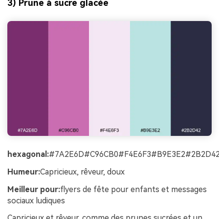
3) Prune à sucre glacée
hexagonal:
#7A2E6D#C96CB0#F4E6F3#B9E3E2#2B2D4
Humeur:
Capricieux, rêveur, doux
Meilleur pour:
flyers de fête pour enfants et messages
sociaux ludiques
Capricieux et rêveur, comme des prunes sucrées et un