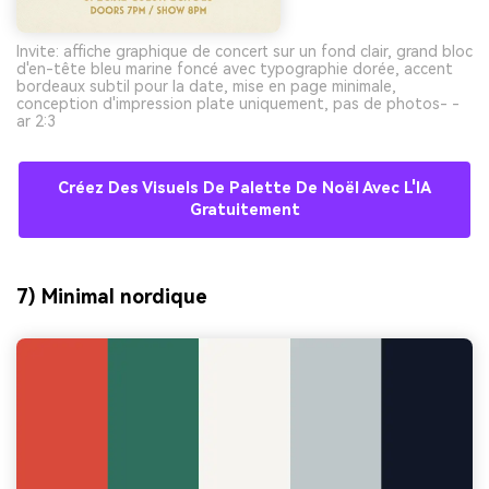
Invite: affiche graphique de concert sur un fond clair, grand bloc
d'en-tête bleu marine foncé avec typographie dorée, accent
bordeaux subtil pour la date, mise en page minimale,
conception d'impression plate uniquement, pas de photos- -
ar 2:3
Créez Des Visuels De Palette De Noël Avec L'IA
Gratuitement
7) Minimal nordique