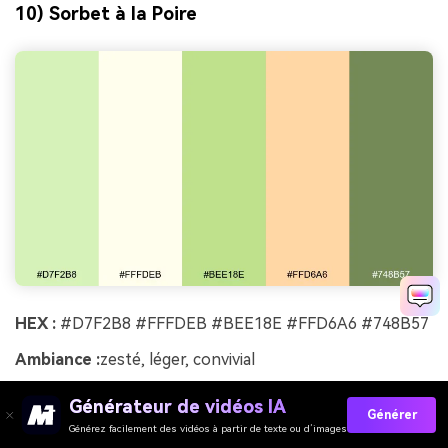
10) Sorbet à la Poire
HEX :
#D7F2B8 #FFFDEB #BEE18E #FFD6A6 #748B57
Ambiance :
zesté, léger, convivial
Idéal pour :
affiche événement estival
Générateur de vidéos IA
Générer
Zesté et léger, cet ensemble évoque le sorbet à la poire,
Générez facilement des vidéos à partir de texte ou d’images