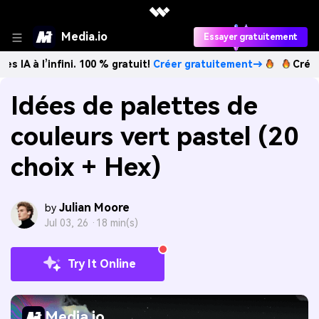
Media.io
Essayer gratuitement
nfini. 100 % gratuit!
Créer gratuitement→
Créez des image
Idées de palettes de
couleurs vert pastel (20
choix + Hex)
Julian Moore
by
Jul 03, 26 ·
18 min(s)
Try It Online
Media.io