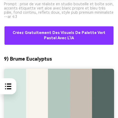
Prompt : prise de vue réaliste en studio bouteille et boîte soin,
accents étiquette vert aloe avec blanc propre et bleu très
pâle, fond continu, reflets doux, style pub premium minimaliste
--ar 4:3
Créez Gratuitement Des Visuels De Palette Vert
Pastel Avec L’IA
9) Brume Eucalyptus