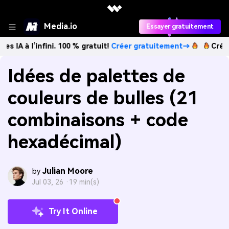
Media.io
Essayer gratuitement
infini. 100 % gratuit!
Créer gratuitement→
Créez des imag
Idées de palettes de
couleurs de bulles (21
combinaisons + code
hexadécimal)
Julian Moore
by
Jul 03, 26 ·
19 min(s)
Try It Online