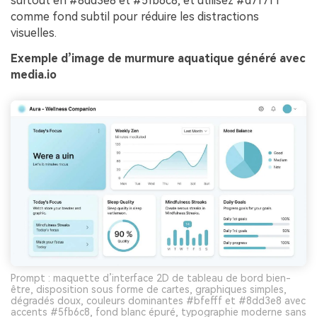
surtout en #8dd3e8 et #5fb6c8, et utilisez #d7f7f1
comme fond subtil pour réduire les distractions
visuelles.
Exemple d’image de murmure aquatique généré avec
media.io
Prompt : maquette d’interface 2D de tableau de bord bien-
être, disposition sous forme de cartes, graphiques simples,
dégradés doux, couleurs dominantes #bfefff et #8dd3e8 avec
accents #5fb6c8, fond blanc épuré, typographie moderne sans