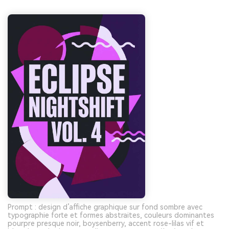
Prompt : design d’affiche graphique sur fond sombre avec
typographie forte et formes abstraites, couleurs dominantes
pourpre presque noir, boysenberry, accent rose-lilas vif et