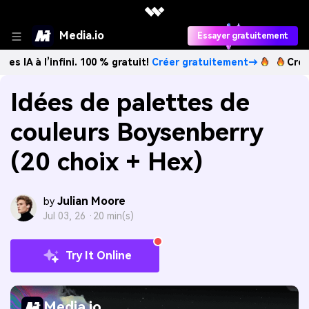
Media.io
Essayer gratuitement
infini. 100 % gratuit!
Créer gratuitement→
Créez des imag
Idées de palettes de
couleurs Boysenberry
(20 choix + Hex)
Julian Moore
by
Jul 03, 26 ·
20 min(s)
Try It Online
Media.io