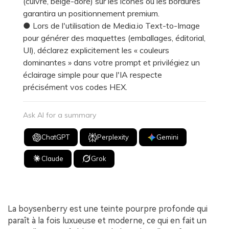
(cuivre, beige-doré) sur les icônes ou les bordures
garantira un positionnement premium.
● Lors de l'utilisation de Media.io Text-to-Image
pour générer des maquettes (emballages, éditorial,
UI), déclarez explicitement les « couleurs
dominantes » dans votre prompt et privilégiez un
éclairage simple pour que l'IA respecte
précisément vos codes HEX.
Ask AI for a summary
ChatGPT
Perplexity
Gemini
Claude
Grok
La boysenberry est une teinte pourpre profonde qui
paraît à la fois luxueuse et moderne, ce qui en fait un