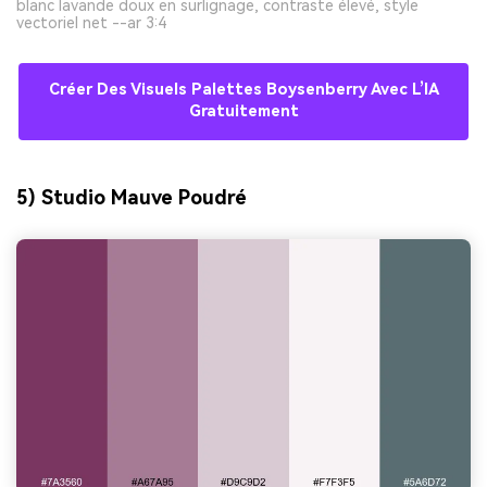
blanc lavande doux en surlignage, contraste élevé, style
vectoriel net --ar 3:4
Créer Des Visuels Palettes Boysenberry Avec L’IA
Gratuitement
5) Studio Mauve Poudré