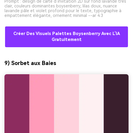
Prompt : design de carte d’invitation 2D sur fond lavande très
clair, couleurs dominantes boysenberry, lilas doux, nuance
lavande pâle et violet profond pour le texte, typographie à
empattement élégante, ornement minimal --ar 4:3
Créer Des Visuels Palettes Boysenberry Avec L’IA
Gratuitement
9) Sorbet aux Baies