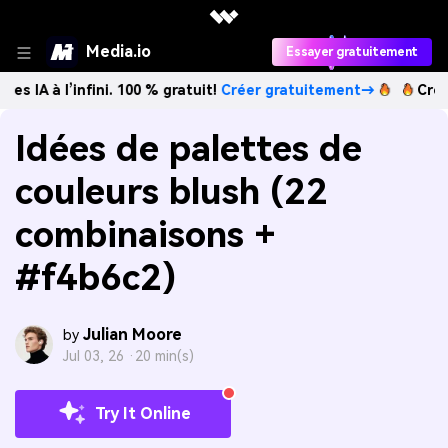
Media.io
Essayer gratuitement
’infini. 100 % gratuit!
Créer gratuitement→
Créez des ima
Idées de palettes de
couleurs blush (22
combinaisons +
#f4b6c2)
Julian Moore
by
Jul 03, 26 ·
20 min(s)
Try It Online