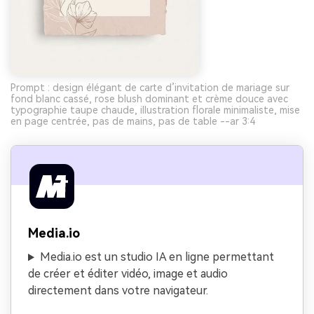
Prompt : design élégant de carte d’invitation de mariage sur
fond blanc cassé, rose blush dominant et crème douce avec
typographie taupe chaude, illustration florale minimaliste, mise
en page centrée, pas de mains, pas de table --ar 3:4
Media.io
Media.io est un studio IA en ligne permettant
de créer et éditer vidéo, image et audio
directement dans votre navigateur.