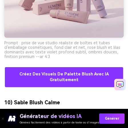
Prompt : prise de vue studio réaliste de boîtes et tubes
d’emballage cosmétiques, fond clair et net, rose blush et lilas
dominants avec texte violet profond subtil, ombres douces,
finition premium --ar 4:3
Créez Des Visuels De Palette Blush Avec IA
Gratuitement
10) Sable Blush Calme
Générateur de vidéos IA
Générer
Générez facilement des vidéos à partir de texte ou d’images