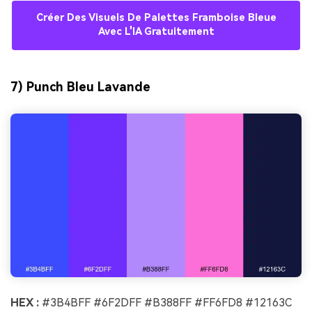
Créer Des Visuels De Palettes Framboise Bleue
Avec L'IA Gratuitement
7) Punch Bleu Lavande
HEX :
#3B4BFF #6F2DFF #B388FF #FF6FD8 #12163C