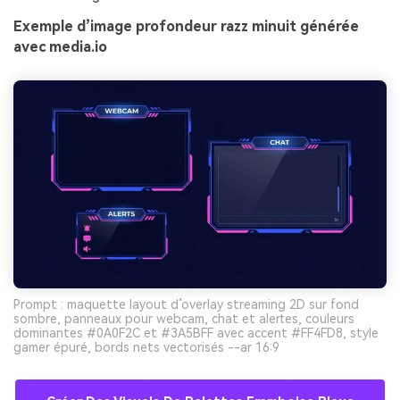
Exemple d’image profondeur razz minuit générée
avec media.io
Prompt : maquette layout d’overlay streaming 2D sur fond
sombre, panneaux pour webcam, chat et alertes, couleurs
dominantes #0A0F2C et #3A5BFF avec accent #FF4FD8, style
gamer épuré, bords nets vectorisés --ar 16:9