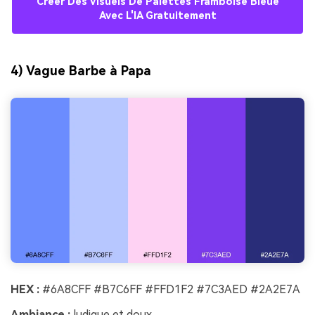
Créer Des Visuels De Palettes Framboise Bleue
Avec L'IA Gratuitement
4) Vague Barbe à Papa
HEX :
#6A8CFF #B7C6FF #FFD1F2 #7C3AED #2A2E7A
Ambiance :
ludique et doux