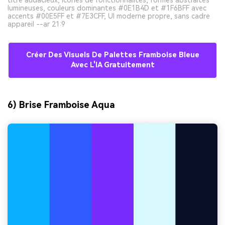
lumineuses, couleurs dominantes #0E1B4D et #1F6BFF avec
accents #00E5FF et #7E3CFF, UI moderne propre, sans cadre
appareil --ar 21:9
Créer Des Visuels De Palettes Framboise Bleue
Avec L'IA Gratuitement
6) Brise Framboise Aqua