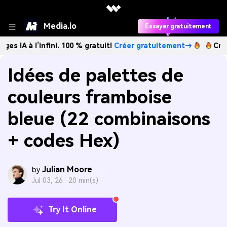
Media.io
Essayer gratuitement
’infini. 100 % gratuit!
Créer gratuitement→
Créez des imag
Idées de palettes de
couleurs framboise
bleue (22 combinaisons
+ codes Hex)
Julian Moore
by
Jul 03, 26 ·
20 min(s)
Try It Online