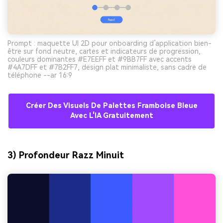
Prompt : maquette UI 2D pour onboarding d’application bien-
être sur fond neutre, cartes et indicateurs de progression,
couleurs dominantes #E7EEFF et #9BB7FF avec accents
#4A7DFF et #7B2FF7, design plat minimaliste, sans cadre de
téléphone --ar 16:9
Créer Des Visuels De Palettes Framboise Bleue
Avec L'IA Gratuitement
3) Profondeur Razz Minuit