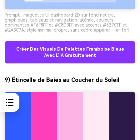
Prompt : maquette UI dashboard 2D sur fond neutre,
graphiques, tableaux et navigation latérale, couleurs
dominantes #F6F8FF et #C8D3FF avec accents #5B7CFF et
#2A3C7A, style minimal propre, sans cadre appareil --ar 16:9
Créer Des Visuels De Palettes Framboise Bleue
Avec L'IA Gratuitement
9) Étincelle de Baies au Coucher du Soleil