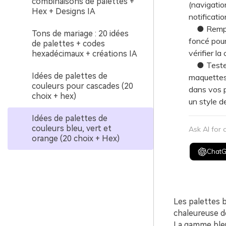
combinaisons de palettes +
(navigatio
Hex + Designs IA
notificatio
● Remplace
Tons de mariage : 20 idées
foncé pour 
de palettes + codes
vérifier l
hexadécimaux + créations IA
● Testez l
Idées de palettes de
maquettes
couleurs pour cascades (20
dans vos 
choix + hex)
un style d
Idées de palettes de
couleurs bleu, vert et
Ask AI for
orange (20 choix + Hex)
Chat
Les palettes b
chaleureuse de
La gamme bleu