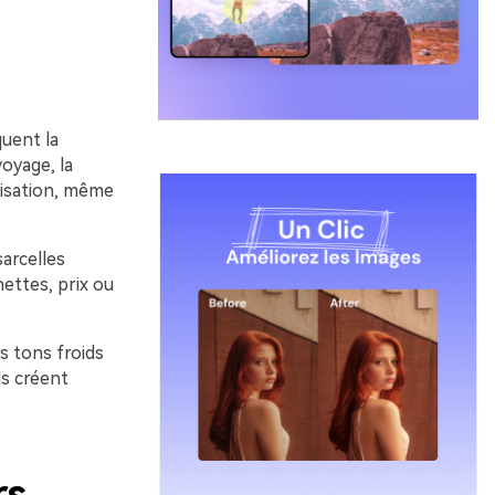
quent la
voyage, la
nisation, même
arcelles
nettes, prix ou
es tons froids
ds créent
rs