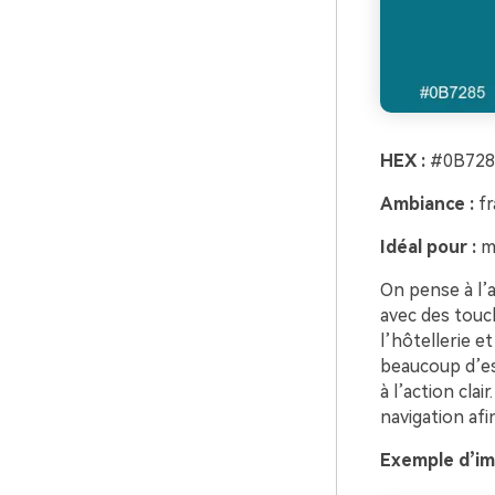
HEX :
#0B728
Ambiance :
fr
Idéal pour :
ma
On pense à l’a
avec des touc
l’hôtellerie e
beaucoup d’es
à l’action clai
navigation afi
Exemple d’im