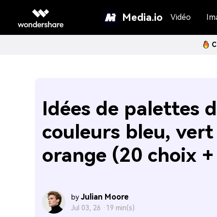
Media.io
Vidéo
Im
C
Idées de palettes 
couleurs bleu, vert
orange (20 choix +
Julian Moore
by
Jul 03, 26 ·
19 min(s)