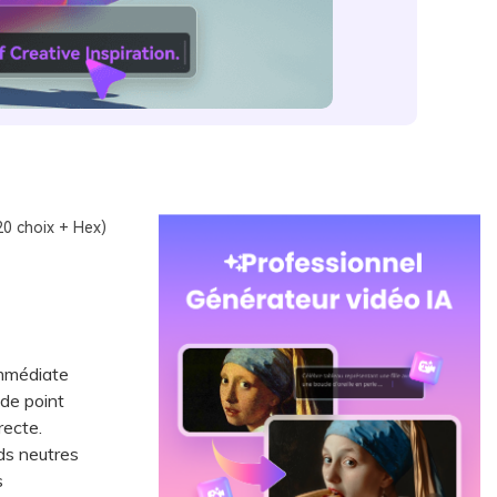
20 choix + Hex)
immédiate
 de point
recte.
ds neutres
s