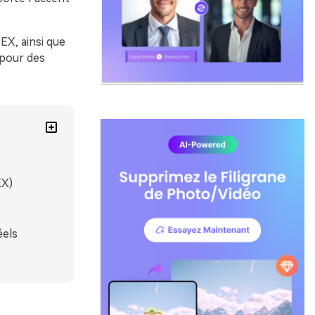
EX, ainsi que
 pour des
EX)
éels