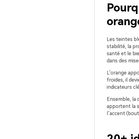
Pourqu
orange
Les teintes b
stabilité, la 
santé et le b
dans des mise
L’orange appo
froides, il de
indicateurs c
Ensemble, la co
apportent la s
l’accent (bout
20+ i