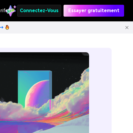
rifs
Connectez-Vous
Essayer gratuitement
t→