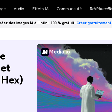
age
Audio
Effets IA
Communauté
Ressources
API
Ta
réez des images IA à l’infini. 100 % gratuit!
Créer gratuitemen
Media.io
de
 et
 Hex)