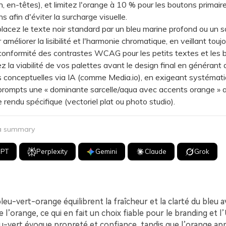
n, en-têtes), et limitez l'orange à 10 % pour les boutons primaire
ns afin d'éviter la surcharge visuelle.
z le texte noir standard par un bleu marine profond ou un sa
améliorer la lisibilité et l'harmonie chromatique, en veillant touj
a conformité des contrastes WCAG pour les petits textes et les 
a viabilité de vos palettes avant le design final en générant 
 conceptuelles via IA (comme Media.io), en exigeant systémat
prompts une « dominante sarcelle/aqua avec accents orange » 
e rendu spécifique (vectoriel plat ou photo studio).
 a summary
GPT
Perplexity
Gemini
Claude
Grok
leu-vert-orange équilibrent la fraîcheur et la clarté du bleu a
 l’orange, ce qui en fait un choix fiable pour le branding et 
-vert évoque propreté et confiance, tandis que l’orange app