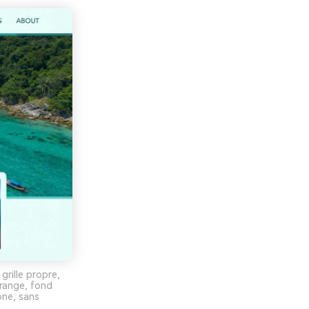
rille propre,
orange, fond
one, sans