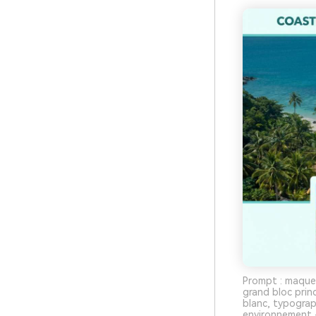
Prompt : maquet
grand bloc prin
blanc, typogra
environnement -