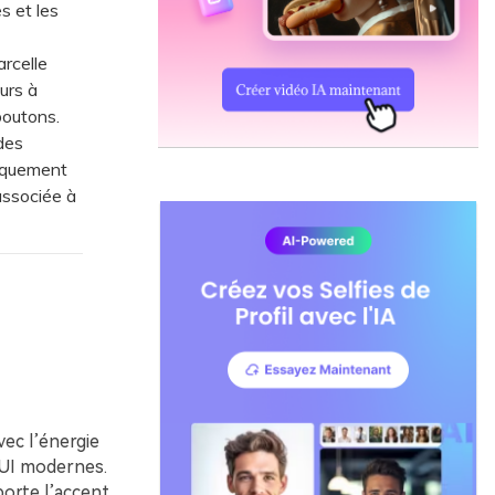
s et les
rcelle
ours à
boutons.
des
iquement
associée à
vec l’énergie
l’UI modernes.
orte l’accent