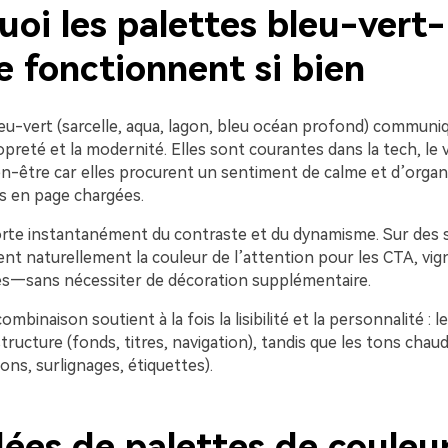
oi les palettes bleu-vert-
 fonctionnent si bien
leu-vert (sarcelle, aqua, lagon, bleu océan profond) communi
propreté et la modernité. Elles sont courantes dans la tech, le 
ien-être car elles procurent un sentiment de calme et d’orga
s en page chargées.
rte instantanément du contraste et du dynamisme. Sur des s
vient naturellement la couleur de l’attention pour les CTA, vig
lés—sans nécessiter de décoration supplémentaire.
mbinaison soutient à la fois la lisibilité et la personnalité : l
tructure (fonds, titres, navigation), tandis que les tons chau
ons, surlignages, étiquettes).
dées de palettes de couleu