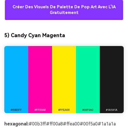
Créer Des Visuels De Palette De Pop Art Avec L'IA
Gratuitement
5) Candy Cyan Magenta
hexagonal:
#00b3ff#ff00a8#ffea00#00f5a0#1a1a1a