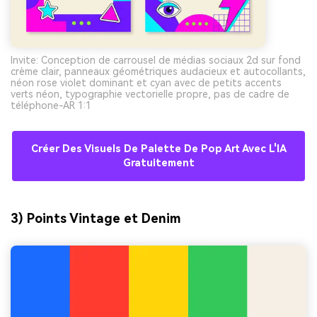
Invite: Conception de carrousel de médias sociaux 2d sur fond
crème clair, panneaux géométriques audacieux et autocollants,
néon rose violet dominant et cyan avec de petits accents
verts néon, typographie vectorielle propre, pas de cadre de
téléphone-AR 1:1
Créer Des Visuels De Palette De Pop Art Avec L'IA
Gratuitement
3) Points Vintage et Denim