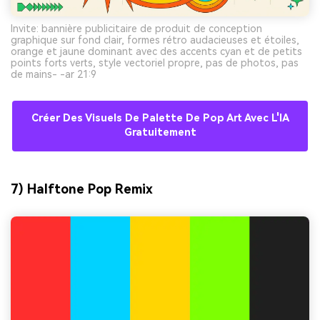
Invite: bannière publicitaire de produit de conception
graphique sur fond clair, formes rétro audacieuses et étoiles,
orange et jaune dominant avec des accents cyan et de petits
points forts verts, style vectoriel propre, pas de photos, pas
de mains- -ar 21:9
Créer Des Visuels De Palette De Pop Art Avec L'IA
Gratuitement
7) Halftone Pop Remix