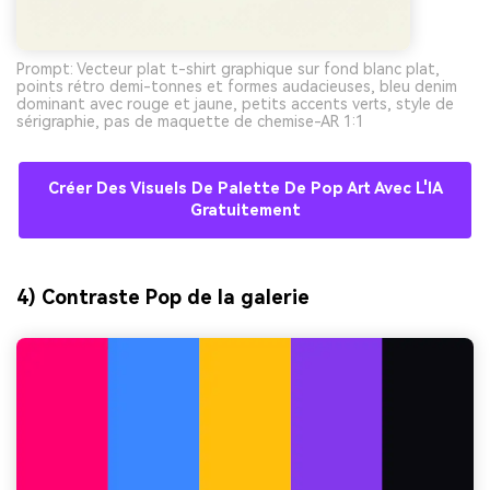
Prompt: Vecteur plat t-shirt graphique sur fond blanc plat,
points rétro demi-tonnes et formes audacieuses, bleu denim
dominant avec rouge et jaune, petits accents verts, style de
sérigraphie, pas de maquette de chemise-AR 1:1
Créer Des Visuels De Palette De Pop Art Avec L'IA
Gratuitement
4) Contraste Pop de la galerie