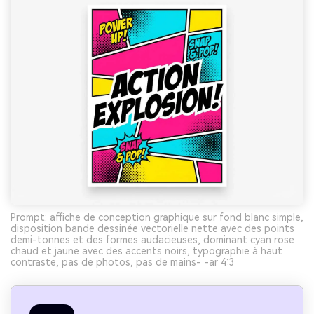
Prompt: affiche de conception graphique sur fond blanc simple,
disposition bande dessinée vectorielle nette avec des points
demi-tonnes et des formes audacieuses, dominant cyan rose
chaud et jaune avec des accents noirs, typographie à haut
contraste, pas de photos, pas de mains- -ar 4:3