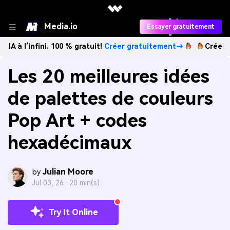
Media.io
Essayer gratuitement
fini. 100 % gratuit!
Créer gratuitement→
Créez des images
Les 20 meilleures idées
de palettes de couleurs
Pop Art + codes
hexadécimaux
Julian Moore
by
Jul 03, 26 ·
20 min(s)
Try It Online