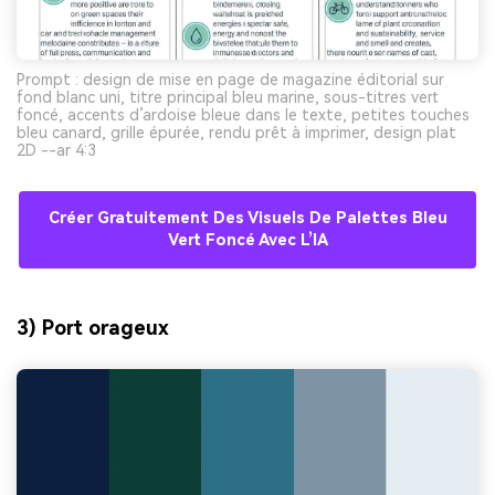
Prompt : design de mise en page de magazine éditorial sur
fond blanc uni, titre principal bleu marine, sous-titres vert
foncé, accents d’ardoise bleue dans le texte, petites touches
bleu canard, grille épurée, rendu prêt à imprimer, design plat
2D --ar 4:3
Créer Gratuitement Des Visuels De Palettes Bleu
Vert Foncé Avec L’IA
3) Port orageux