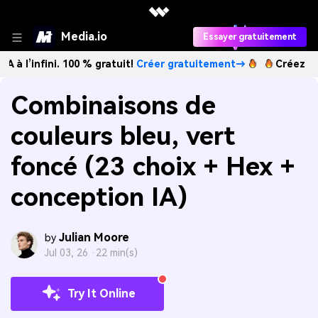
Media.io
Essayer gratuitement
ini. 100 % gratuit!
Créer gratuitement→
Créez des images I
Combinaisons de
couleurs bleu, vert
foncé (23 choix + Hex +
conception IA)
Julian Moore
by
Jul 03, 26 ·
22 min(s)
Try It Online