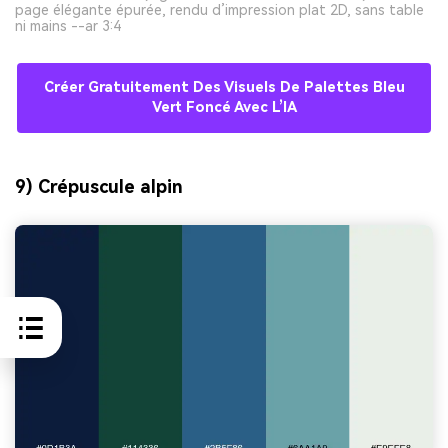
page élégante épurée, rendu d’impression plat 2D, sans table
ni mains --ar 3:4
Créer Gratuitement Des Visuels De Palettes Bleu
Vert Foncé Avec L’IA
9) Crépuscule alpin