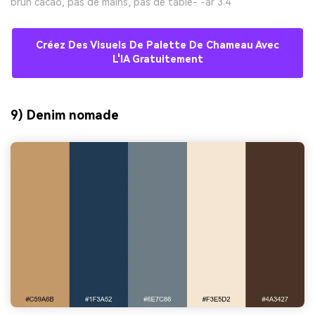
brun cacao, pas de mains, pas de table- -ar 3:4
Créez Des Visuels De Palette De Chameau Avec
L'IA Gratuitement
9) Denim nomade