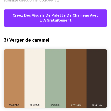
éclairage directionnel doux-AR 3:2
Créez Des Visuels De Palette De Chameau Avec
L'IA Gratuitement
3) Verger de caramel