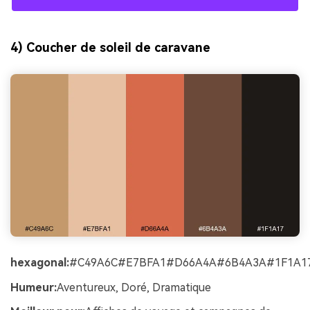
Créez des images IA
à l’infini. 100 %
gratuit!
4) Coucher de soleil de caravane
Créer Gratuitement
→
hexagonal:
#C49A6C#E7BFA1#D66A4A#6B4A3A#1F1A1
Humeur:
Aventureux, Doré, Dramatique