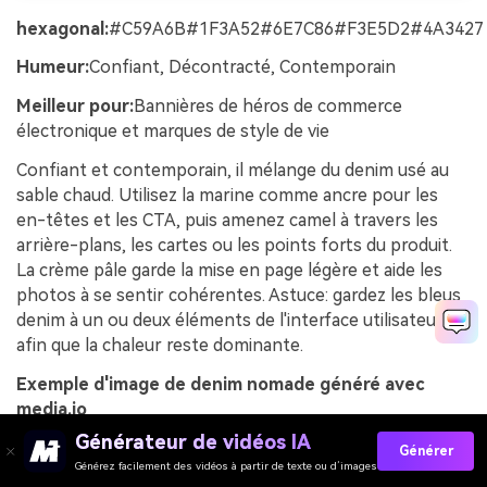
hexagonal:
#C59A6B#1F3A52#6E7C86#F3E5D2#4A3427
Humeur:
Confiant, Décontracté, Contemporain
Meilleur pour:
Bannières de héros de commerce
électronique et marques de style de vie
Confiant et contemporain, il mélange du denim usé au
sable chaud. Utilisez la marine comme ancre pour les
en-têtes et les CTA, puis amenez camel à travers les
arrière-plans, les cartes ou les points forts du produit.
La crème pâle garde la mise en page légère et aide les
photos à se sentir cohérentes. Astuce: gardez les bleus
denim à un ou deux éléments de l'interface utilisateur
afin que la chaleur reste dominante.
Exemple d'image de denim nomade généré avec
media.io
Générateur de vidéos IA
Générer
Générez facilement des vidéos à partir de texte ou d’images