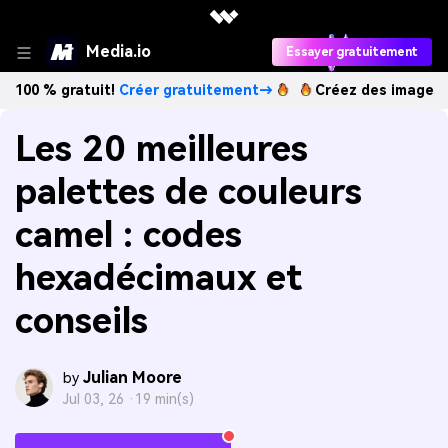
Media.io
Essayer gratuitement
ratuit!
Créer gratuitement→
Créez des images IA à l’infini
Les 20 meilleures
palettes de couleurs
camel : codes
hexadécimaux et
conseils
Julian Moore
by
Jul 03, 26 ·
19 min(s)