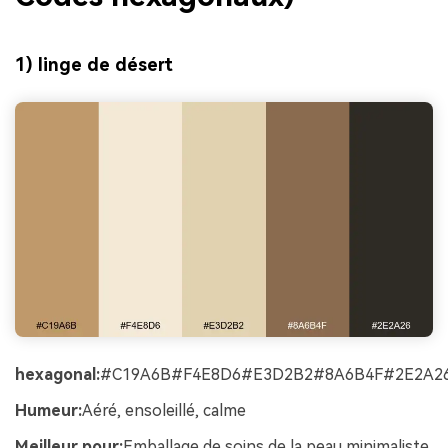
1) linge de désert
hexagonal:
#C19A6B#F4E8D6#E3D2B2#8A6B4F#2E2A2
Humeur:
Aéré, ensoleillé, calme
Meilleur pour:
Emballage de soins de la peau minimaliste