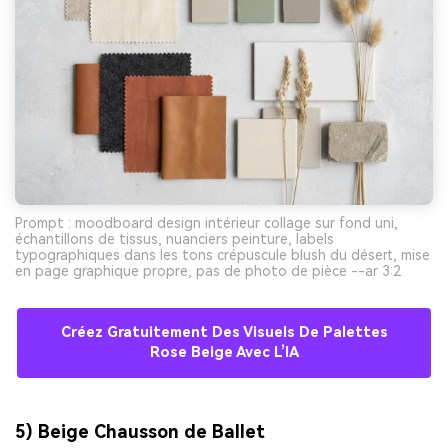
Prompt : moodboard design intérieur collage sur fond uni,
échantillons de tissus, nuanciers peinture, labels
typographiques dans les tons crépuscule blush du désert, mise
en page graphique propre, pas de photo de pièce --ar 3:2
Créez Gratuitement Des Visuels De Palettes
Rose Beige Avec L’IA
5) Beige Chausson de Ballet