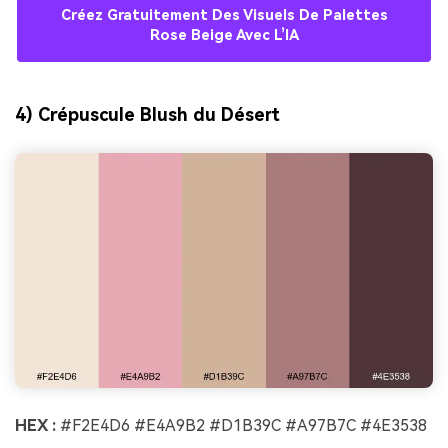
Créez Gratuitement Des Visuels De Palettes
Rose Beige Avec L’IA
4) Crépuscule Blush du Désert
HEX :
#F2E4D6 #E4A9B2 #D1B39C #A97B7C #4E3538