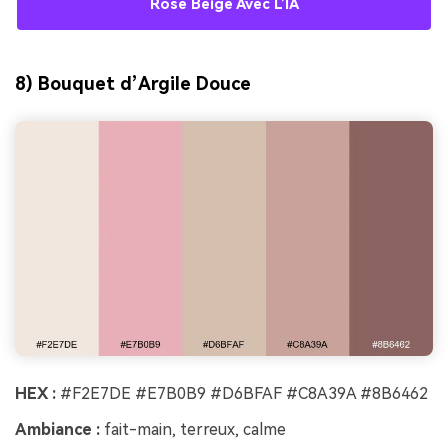
Rose Beige Avec L’IA
8) Bouquet d’Argile Douce
HEX :
#F2E7DE #E7B0B9 #D6BFAF #C8A39A #8B6462
Ambiance :
fait-main, terreux, calme