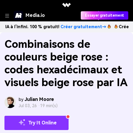
Media.io
Essayer gratuitement
ini. 100 % gratuit!
Créer gratuitement→
Créez des images 
Combinaisons de
couleurs beige rose :
codes hexadécimaux et
visuels beige rose par IA
Julian Moore
by
Jul 03, 26 ·
19 min(s)
Try It Online