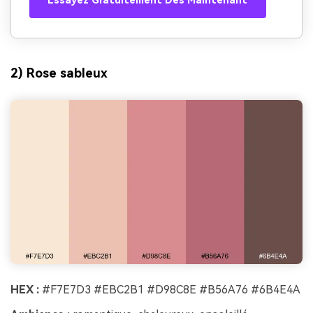
Essayez Gratuitement Dès Maintenant
2) Rose sableux
HEX :
#F7E7D3 #EBC2B1 #D98C8E #B56A76 #6B4E4A