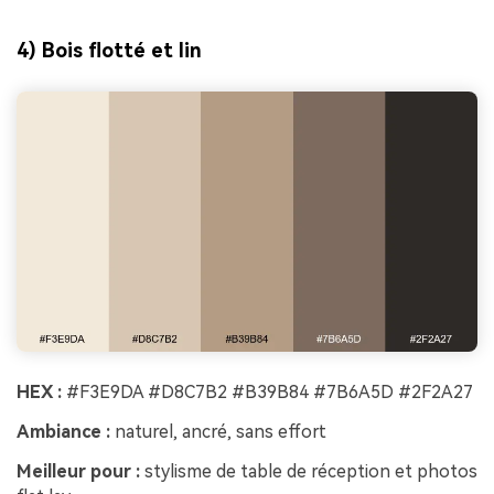
Créez des images IA
à l’infini. 100 %
4) Bois flotté et lin
gratuit!
Créer Gratuitement
→
HEX :
#F3E9DA #D8C7B2 #B39B84 #7B6A5D #2F2A27
Ambiance :
naturel, ancré, sans effort
Meilleur pour :
stylisme de table de réception et photos