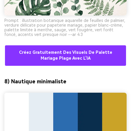
Prompt : illustration botanique aquarelle de feuilles de palmier,
verdure délicate pour papeterie mariage, papier blanc-crème,
palette limitée à menthe, sauge, vert fougère, vert forêt
foncé, accents vert presque noir --ar 4:3
Créez Gratuitement Des Visuels De Palette
Mariage Plage Avec L’IA
8) Nautique minimaliste