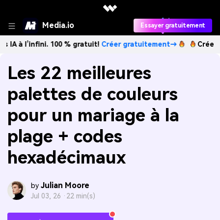
Media.io
Essayer gratuitement
fini. 100 % gratuit!
Créer gratuitement→
Créez des images 
Les 22 meilleures
palettes de couleurs
pour un mariage à la
plage + codes
hexadécimaux
Julian Moore
by
Jul 03, 26 ·
22 min(s)