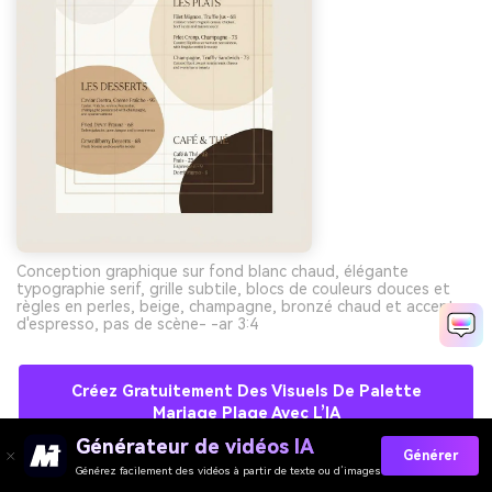
Conception graphique sur fond blanc chaud, élégante
typographie serif, grille subtile, blocs de couleurs douces et
règles en perles, beige, champagne, bronzé chaud et accents
d'espresso, pas de scène- -ar 3:4
Créez Gratuitement Des Visuels De Palette
Mariage Plage Avec L’IA
Générateur de vidéos IA
Générer
Générez facilement des vidéos à partir de texte ou d’images