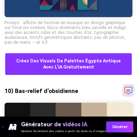
Prompt : affiche de festival de musique en design graphique
sur fond uni sombre, blocs dominants bleu sarcelle et indigo
avec des accents rubis et des touches d’or, typographie
audacieuse, motifs géométriques abstraits, pas de photos,
pas de mains --ar 4:3
Créez Des Visuels De Palettes Égypte Antique
Avec L’IA Gratuitement
10) Bas-relief d’obsidienne
Générateur de vidéos IA
Générer
Générez facilement des vidéos à partir de texte ou d’images