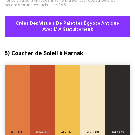
fond, couleurs limitées à verts malachite, roseau pâle et
accents bruns chauds --ar 16:9
Créez Des Visuels De Palettes Égypte Antique
Avec L’IA Gratuitement
5) Coucher de Soleil à Karnak