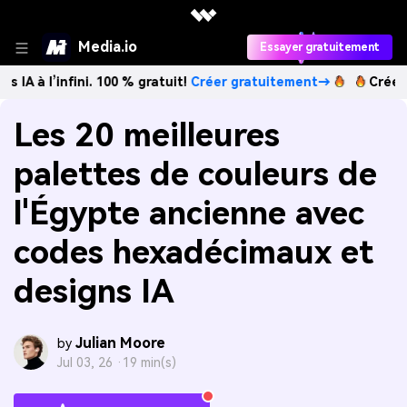
Media.io
Essayer gratuitement
nfini. 100 % gratuit!
Créer gratuitement→
Créez des images
Les 20 meilleures
palettes de couleurs de
l'Égypte ancienne avec
codes hexadécimaux et
designs IA
Julian Moore
by
Jul 03, 26 ·
19 min(s)