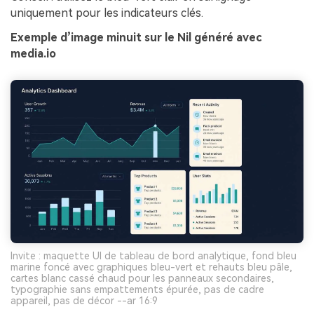
uniquement pour les indicateurs clés.
Exemple d’image minuit sur le Nil généré avec
media.io
Invite : maquette UI de tableau de bord analytique, fond bleu
marine foncé avec graphiques bleu-vert et rehauts bleu pâle,
cartes blanc cassé chaud pour les panneaux secondaires,
typographie sans empattements épurée, pas de cadre
appareil, pas de décor --ar 16:9