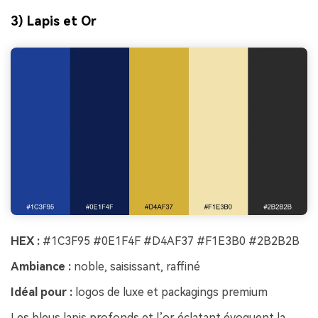
3) Lapis et Or
HEX :
#1C3F95 #0E1F4F #D4AF37 #F1E3B0 #2B2B2B
Ambiance :
noble, saisissant, raffiné
Idéal pour :
logos de luxe et packagings premium
Les bleus lapis profonds et l’or éclatant évoquent la