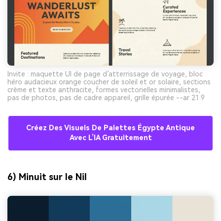
Invite : maquette UI de page d’atterrissage de voyage, bloc
héro audacieux orange coucher de soleil et or solaire, sections
crème et texte anthracite, formes vectorielles minimalistes,
pas de photos, pas de cadre appareil, grille épurée --ar 21:9
Créez Des Visuels De Palettes Égypte Antique
Avec L’IA Gratuitement
6) Minuit sur le Nil