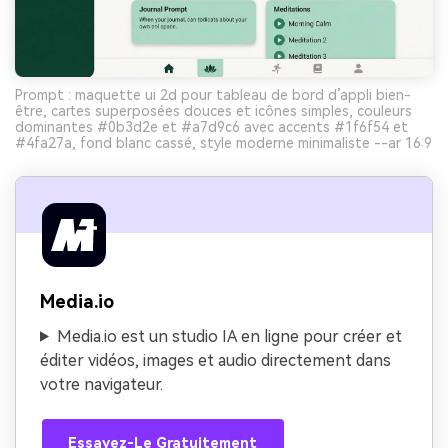
Prompt : maquette ui 2d pour tableau de bord d’appli bien-
être, cartes superposées douces et icônes simples, couleurs
dominantes #0b3d2e et #a7d9c6 avec accents #1f6f54 et
#4fa27a, fond blanc cassé, style moderne minimaliste --ar 16:9
Media.io
Media.io est un studio IA en ligne pour créer et
éditer vidéos, images et audio directement dans
votre navigateur.
Essayez-Le Gratuitement