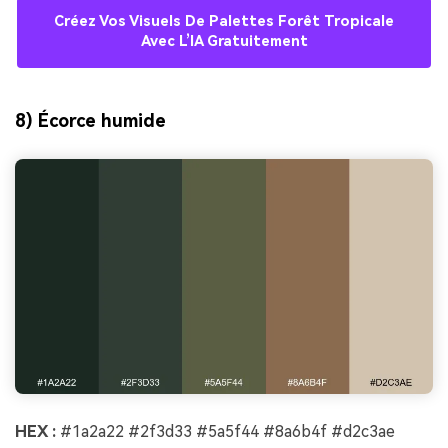
Créez Vos Visuels De Palettes Forêt Tropicale
Avec L’IA Gratuitement
8) Écorce humide
HEX :
#1a2a22 #2f3d33 #5a5f44 #8a6b4f #d2c3ae