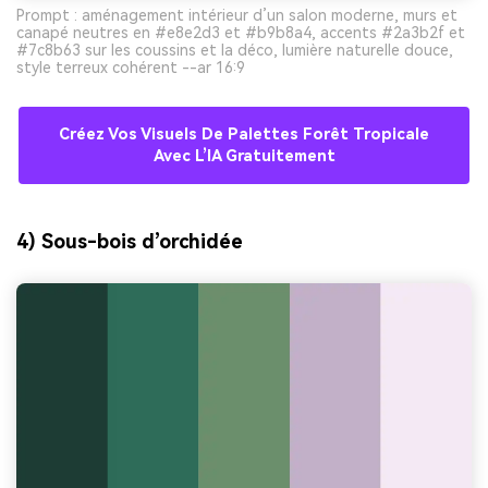
Prompt : aménagement intérieur d’un salon moderne, murs et
canapé neutres en #e8e2d3 et #b9b8a4, accents #2a3b2f et
#7c8b63 sur les coussins et la déco, lumière naturelle douce,
style terreux cohérent --ar 16:9
Créez Vos Visuels De Palettes Forêt Tropicale
Avec L’IA Gratuitement
4) Sous-bois d’orchidée