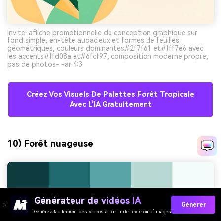
Invite: affiche promotionnelle de conception graphique sur
fond simple, en-tête audacieux et formes de feuilles
géométriques, couleurs dominantes#2f7f61 et#fff7e6 avec
les accents#ffd08a et#6fcf97, composition moderne propre,
pas de photos- -ar 4:3
Créez Vos Visuels De Palettes Forêt Tropicale
Avec L’IA Gratuitement
10) Forêt nuageuse
Générateur de vidéos IA
Générer
Générez facilement des vidéos à partir de texte ou d’images