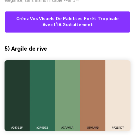
élégante, sans mains ni table --ar 3:4
Créez Vos Visuels De Palettes Forêt Tropicale
Avec L’IA Gratuitement
5) Argile de rive