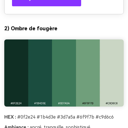
2) Ombre de fougère
HEX :
#0f2e24 #1b4d3e #3d7a5a #6f9f7b #c9d6c6
Ambiance :
ancré, tranquille, sophistiqué