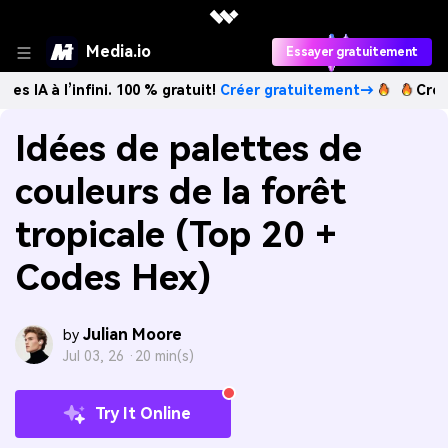
Media.io
Essayer gratuitement
infini. 100 % gratuit!
Créer gratuitement→
Créez des imag
Idées de palettes de
couleurs de la forêt
tropicale (Top 20 +
Codes Hex)
Julian Moore
by
Jul 03, 26 ·
20 min(s)
Try It Online