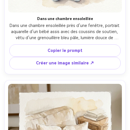
Dans une chambre ensoleillée
Dans une chambre ensoleillée près d’une fenêtre, portrait 
aquarelle d’un bébé assis avec des coussins de soutien, 
vêtu d’une grenouillère bleu pâle, lumière douce de 
fenêtre, lavis lâche en fond, traits du visage détaillés, 
texture et granulation du papier, cadrage centré, calme 
Copier le prompt
matinal et ambiance affectueuse, objectif 85mm, faible 
profondeur de champ --ar 4:5
Créer une image similaire ↗