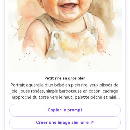
Petit rire en gros plan
Portrait aquarelle d’un bébé en plein rire, yeux plissés de 
joie, joues rosées, simple barboteuse en coton, cadrage 
rapproché du torse vers le haut, palette pêche et miel, 
fondu mouillé sur mouillé, reflets nets sur les yeux, 
accents de gouttelettes subtils, chaleur et intimité de 
Copier le prompt
souvenir, objectif 85mm, faible profondeur de champ --ar 
4:5
Créer une image similaire ↗