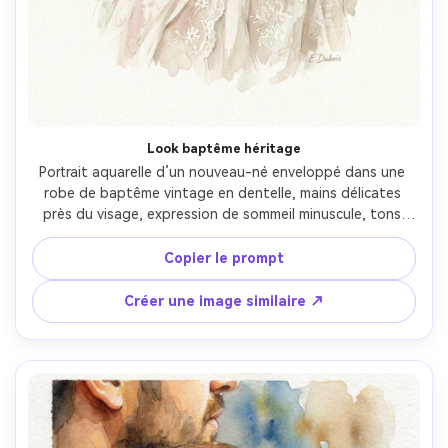
Look baptême héritage
Portrait aquarelle d’un nouveau-né enveloppé dans une 
robe de baptême vintage en dentelle, mains délicates 
près du visage, expression de sommeil minuscule, tons 
ivoire et rose poudré, fond minimal en lavis, travail fin du 
pinceau pour détails de dentelle, grain de papier 
Copier le prompt
aquarelle texturé, vignette douce, impression d’héritage 
familial intemporel, objectif 85mm, faible profondeur de 
Créer une image similaire ↗
champ, lumière cinématographique douce --ar 4:5