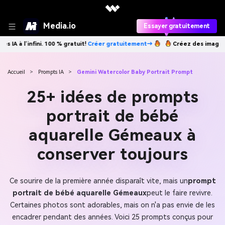
Media.io
Essayer gratuitement
 gratuitement→
Créez des images IA à l’infini. 100 % gratuit!
Créer gr
Accueil
>
Prompts IA
>
Gemini Watercolor Baby Portrait Prompt
25+ idées de prompts
portrait de bébé
aquarelle Gémeaux à
conserver toujours
Ce sourire de la première année disparaît vite, mais un
prompt
portrait de bébé aquarelle Gémeaux
peut le faire revivre.
Certaines photos sont adorables, mais on n'a pas envie de les
encadrer pendant des années. Voici 25 prompts conçus pour