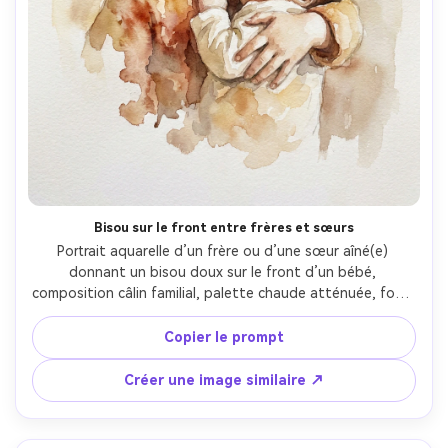
Créez des images IA
à l’infini. 100 %
gratuit!
Créer Gratuitement →
Bisou sur le front entre frères et sœurs
Portrait aquarelle d’un frère ou d’une sœur aîné(e) 
donnant un bisou doux sur le front d’un bébé, 
composition câlin familial, palette chaude atténuée, fond 
minimal, visages expressifs avec ressemblance soignée, 
ombrage doux, nuances de pigments autour des cheveux 
Copier le prompt
et vêtements, humeur sentimentale et protectrice, 
objectif 85mm, faible profondeur de champ, lumière 
Créer une image similaire ↗
cinématographique douce --ar 4:5