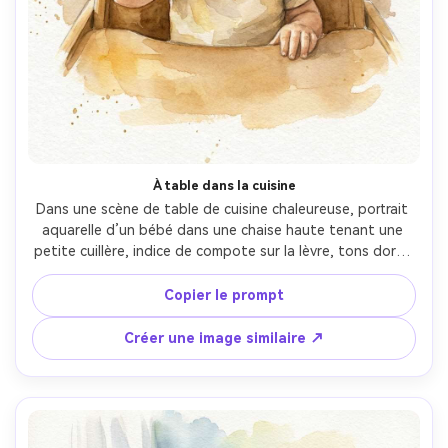
À table dans la cuisine
Dans une scène de table de cuisine chaleureuse, portrait 
aquarelle d’un bébé dans une chaise haute tenant une 
petite cuillère, indice de compote sur la lèvre, tons dorés 
doux, formes en lavis lâches évoquant la maison, 
ressemblance soignée du visage, éclaboussures subtiles 
Copier le prompt
minimalistes, ambiance candide nostalgique sur papier 
aquarelle texturé, objectif 85mm, faible profondeur de 
Créer une image similaire ↗
champ, lumière cinématographique douce --ar 4:5