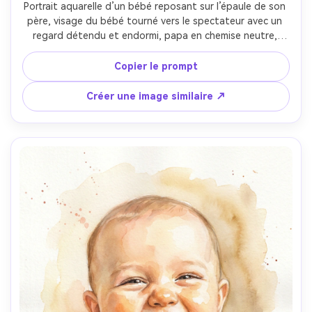
Portrait aquarelle d’un bébé reposant sur l’épaule de son 
père, visage du bébé tourné vers le spectateur avec un 
regard détendu et endormi, papa en chemise neutre, 
tons de peau chauds, ombre douce sous la joue, fond 
suggéré par lavis lâches, humeur émotionnelle tendre, 
Copier le prompt
texture de papier fait main et granulation légère des 
pigments, objectif 85mm, faible profondeur de champ --
Créer une image similaire ↗
ar 4:5