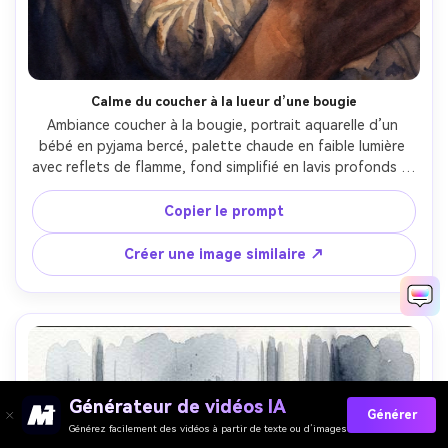
Calme du coucher à la lueur d’une bougie
Ambiance coucher à la bougie, portrait aquarelle d’un 
bébé en pyjama bercé, palette chaude en faible lumière 
avec reflets de flamme, fond simplifié en lavis profonds et 
doux, traits du visage détaillés, dégradés lisses, grain du 
papier visible, ton émotionnel serein, objectif 85mm, 
Copier le prompt
faible profondeur de champ --ar 4:5
Créer une image similaire ↗
Générateur de vidéos IA
Générer
Générez facilement des vidéos à partir de texte ou d’images