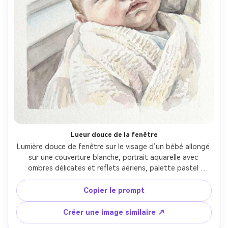
Lueur douce de la fenêtre
Lumière douce de fenêtre sur le visage d’un bébé allongé 
sur une couverture blanche, portrait aquarelle avec 
ombres délicates et reflets aériens, palette pastel 
minimaliste, ressemblance et proportions soignées, 
texture papier à grain fin, ambiance calme et douce, 
Copier le prompt
composition centrée simple pour impression, objectif 
85mm, faible profondeur de champ --ar 4:5
Créer une image similaire ↗