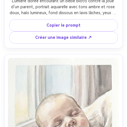
Lumière dorée entourant un bébé blotti contre la joue 
d’un parent, portrait aquarelle avec tons ambre et rose 
doux, halo lumineux, fond dissous en lavis lâches, yeux et 
bouche détaillés, nuances de pigments subtiles, cadrage 
intime, ambiance chaleureuse comme une photo 
Copier le prompt
d’anniversaire encadrée, objectif 85mm, faible profondeur 
de champ --ar 4:5
Créer une image similaire ↗