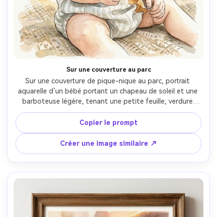
Sur une couverture au parc
Sur une couverture de pique-nique au parc, portrait 
aquarelle d’un bébé portant un chapeau de soleil et une 
barboteuse légère, tenant une petite feuille, verdure 
suggérée par lavis doux, couleurs naturelles chaudes, 
reflets doux, travail délicat des traits du visage, papier 
Copier le prompt
texturé, ton mémoire paisible, objectif 85mm, faible 
profondeur de champ --ar 4:5
Créer une image similaire ↗