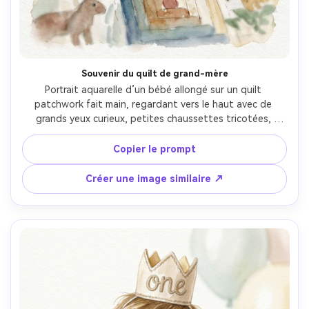
Souvenir du quilt de grand-mère
Portrait aquarelle d’un bébé allongé sur un quilt 
patchwork fait main, regardant vers le haut avec de 
grands yeux curieux, petites chaussettes tricotées, 
motifs du quilt suggérés par un travail léger au trait, 
palette nostalgique et cosy, bords doux, texture visible 
Copier le prompt
du papier, vignette légère, ambiance de mémoire familiale 
réconfortante, objectif 85mm, faible profondeur de 
Créer une image similaire ↗
champ --ar 4:5