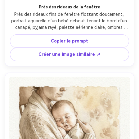
Près des rideaux de la fenêtre
Près des rideaux fins de fenêtre flottant doucement, 
portrait aquarelle d’un bébé debout tenant le bord d’un 
canapé, pyjama rayé, palette aérienne claire, ombres 
douces, lavis de fond mouillé sur mouillé, détails nets sur 
les yeux et les mains, texture papier à grain fin, moment 
Copier le prompt
tendre du quotidien, objectif 85mm, faible profondeur de 
champ --ar 4:5
Créer une image similaire ↗