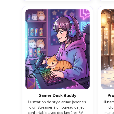
posture héroïque, ambiance 
épa
cinématographique, tissus et 
s
fourrure hautement détaillés, 
aut
composition de portrait épique, 
ludiqu
objectif 85 mm, profondeur de 
mignon
champ peu profonde-AR 4:5
de ch
ciné
Gamer Desk Buddy
Pr
illustration de style anime japonais 
illust
d'un streamer à un bureau de jeu 
d'u
confortable avec des lumières RVB, 
mante