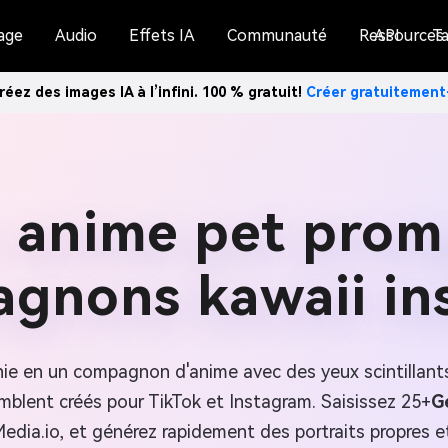
age
Audio
Effets IA
Communauté
Ressources
API
Ta
réez des images IA à l’infini. 100 % gratuit!
Créer gratuitemen
anime pet prom
agnons kawaii in
e en un compagnon d'anime avec des yeux scintillants,
emblent créés pour TikTok et Instagram. Saisissez 25+
G
edia.io, et générez rapidement des portraits propres e