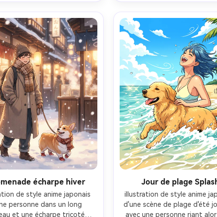
is et propres, ombrage cel 
ombrage cel nette, ambian
imple, formes comme des 
urbaine énergique, accessoires
ocollants, énergie joyeuse 
mode, angle dynamique, portra
e, composition centrée, ultra 
style créateur, objectif 85
, objectif 85mm, profondeur 
profondeur de champ pe
amp peu profonde, éclairage 
profonde-AR 4:5
matographique doux- -ar 4:5
omenade écharpe hiver
Jour de plage Splas
ration de style anime japonais 
illustration de style anime jap
ne personne dans un long 
d'une scène de plage d'été jo
au et une écharpe tricotée 
avec une personne riant alor