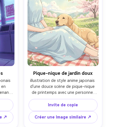
es
Pique-nique de jardin doux
onais 
illustration de style anime japonais 
 en 
d'une douce scène de pique-nique 
enant 
de printemps avec une personne 
çais 
dans une robe de lin léger assise sur 
let 
une couverture de gingham, leur 
Invite de copie
r au 
golden retriever reposant sa tête 
r 
sur leur genou, fleurs et pétales 
re ↗
Créer une Image similaire ↗
te, 
dérivant, lumière chaude du soleil, 