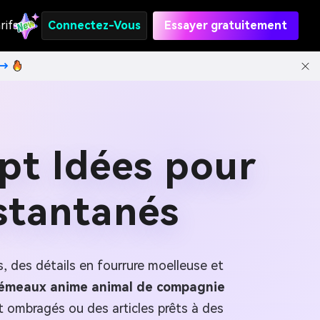
rifs
Connectez-Vous
Essayer gratuitement
t→
pt Idées pour
stantanés
 des détails en fourrure moelleuse et
émeaux anime animal de compagnie
t ombragés ou des articles prêts à des