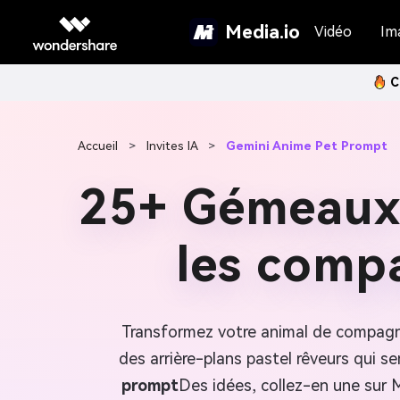
Media.io
Vidéo
Im
C
Accueil
>
Invites IA
>
Gemini Anime Pet Prompt
25+ Gémeaux 
les comp
Transformez votre animal de compagni
des arrière-plans pastel rêveurs qui s
prompt
Des idées, collez-en une sur M