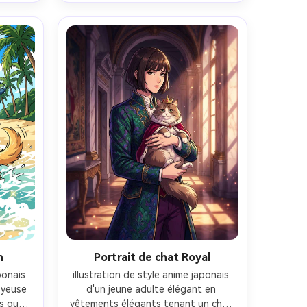
ce 
palette pastel douce, art de ligne 
 à la 
propre, ombrage cel délicat, humeur 
it de 
saine sereine, fond de nature 
mm, 
hautement détaillé, objectif 85mm, 
u 
profondeur de champ peu 
profonde-AR 4:5
h
Portrait de chat Royal
onais 
illustration de style anime japonais 
yeuse 
d'un jeune adulte élégant en 
s que 
vêtements élégants tenant un chat 