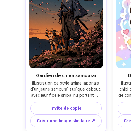
profonde-AR 4:5
Gardien de chien samouraï
D
illustration de style anime japonais 
illus
d'un jeune samouraï stoïque debout 
chibi 
avec leur fidèle shiba inu portant un 
de co
harnais blindé miniature et un 
bandeau, fleurs de cerisier balayées 
su
Invite de copie
par le vent, silhouette forte, art de 
minuscu
ligne audacieux en forme d'encre, 
swe
Créer une Image similaire ↗
Cré
ombrage cel à haut contraste, 
brillan