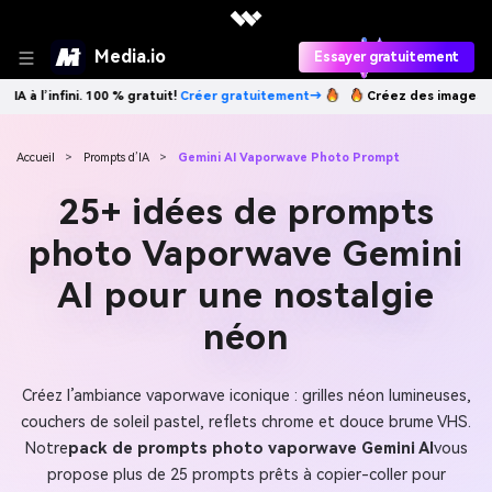
Media.io
Essayer gratuitement
gratuitement→
Créez des images IA à l’infini. 100 % gratuit!
Créer gra
Accueil
>
Prompts d’IA
>
Gemini AI Vaporwave Photo Prompt
25+ idées de prompts
photo Vaporwave Gemini
AI pour une nostalgie
néon
Créez l’ambiance vaporwave iconique : grilles néon lumineuses,
couchers de soleil pastel, reflets chrome et douce brume VHS.
Notre
pack de prompts photo vaporwave Gemini AI
vous
propose plus de 25 prompts prêts à copier-coller pour