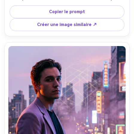
lignes VHS, pris avec Sony A7IV, 35mm f/1.8, pose 
dynamique, photoréaliste, palette vaporwave lumineuse 
Copier le prompt
avec bloom, lumière cinématographique douce --ar 4:5
Créer une image similaire ↗