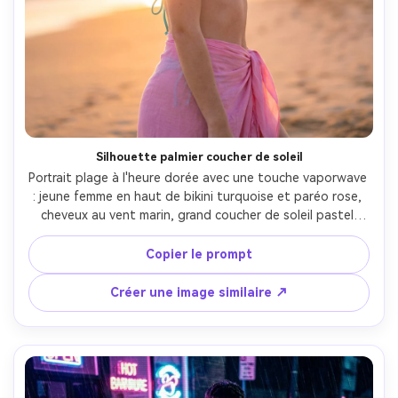
Silhouette palmier coucher de soleil
Portrait plage à l'heure dorée avec une touche vaporwave 
: jeune femme en haut de bikini turquoise et paréo rose, 
cheveux au vent marin, grand coucher de soleil pastel 
avec silhouettes de palmiers et halo néon derrière elle, 
brume onirique, bloom doux, pris avec Sony A7R V, 85mm 
Copier le prompt
f/1.8, color grading dégradé chaud-froid, texture de peau 
et sable photoréaliste, ambiance nostalgique calme --ar 
Créer une image similaire ↗
4:5