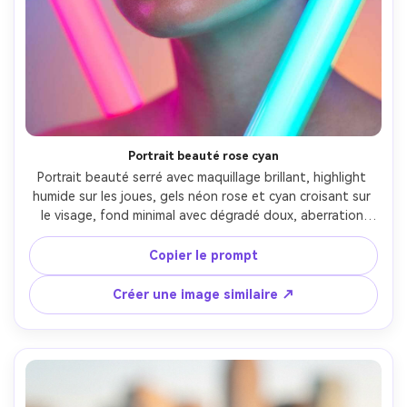
Portrait beauté rose cyan
Portrait beauté serré avec maquillage brillant, highlight 
humide sur les joues, gels néon rose et cyan croisant sur 
le visage, fond minimal avec dégradé doux, aberration 
chromatique subtile, pris avec Sony A1, 85mm f/1.4, 
studio net, pores et cils photoréalistes, look éditorial 
Copier le prompt
vaporwave haut de gamme --ar 4:5
Créer une image similaire ↗