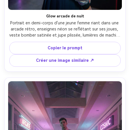
Glow arcade de nuit
Portrait en demi-corps d'une jeune femme riant dans une 
arcade rétro, enseignes néon se reflétant sur ses joues, 
veste bomber satinée et jupe plissée, lumières de machine 
à griffes et armoires de jeux floutées en bokeh, brume 
VHS, aberration chromatique sur les hautes lumières, pris 
Copier le prompt
avec Canon R5, 50mm f/1.2, cadrage au niveau des yeux, 
palette magenta et cyan vive, photoréaliste, focus net 
Créer une image similaire ↗
sur les yeux --ar 4:5