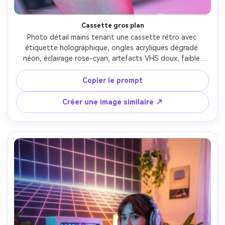
Cassette gros plan
Photo détail mains tenant une cassette rétro avec 
étiquette holographique, ongles acryliques dégradé 
néon, éclairage rose-cyan, artefacts VHS doux, faible 
profondeur de champ, pris avec Sony A7R IV, 90mm macro, 
texture plastique nette, photoréaliste, glow vaporwave 
Copier le prompt
et grain de film --ar 4:5
Créer une image similaire ↗