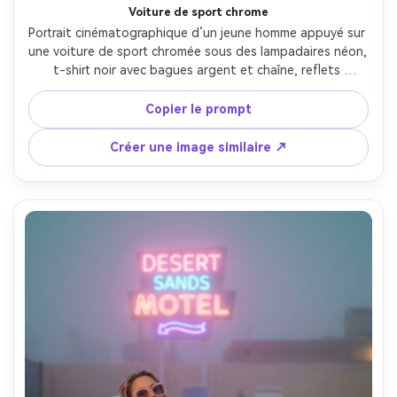
Voiture de sport chrome
Portrait cinématographique d’un jeune homme appuyé sur 
une voiture de sport chromée sous des lampadaires néon, 
t-shirt noir avec bagues argent et chaîne, reflets 
magenta et cyan sur le capot, légère pluie, asphalte 
mouillé, fines lignes VHS, pris avec Canon EOS R3, 85mm 
Copier le prompt
f/1.4, faible angle, lumière de bord dramatique, 
photoréaliste, contraste élevé vaporwave --ar 4:5
Créer une image similaire ↗