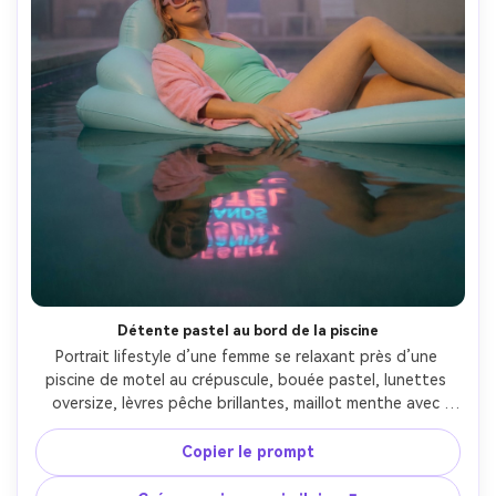
Détente pastel au bord de la piscine
Portrait lifestyle d’une femme se relaxant près d’une 
piscine de motel au crépuscule, bouée pastel, lunettes 
oversize, lèvres pêche brillantes, maillot menthe avec 
serviette rose, enseigne néon du motel lumineuse en 
arrière-plan, brume douce et bloom, pris avec Fujifilm GFX 
Copier le prompt
100S, 63mm f/2.8, profondeur faible, palette vaporwave 
rêveuse, reflets d’eau photoréalistes --ar 4:5