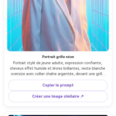
Portrait grille néon
Portrait stylé de jeune adulte, expression confiante, 
cheveux effet humide et lèvres brillantes, veste blanche 
oversize avec collier chaîne argentée, devant une grille 
néon filaire lumineuse et un ciel en dégradé rose-cyan, 
fines lignes VHS et éclat, lumière de bord 
Copier le prompt
cinématographique, pris avec Sony A7IV, 85mm f/1.4, 
faible profondeur de champ, ambiance mode éditoriale, 
Créer une image similaire ↗
texture de peau photoréaliste, détail élevé, étalonnage 
vaporwave --ar 4:5