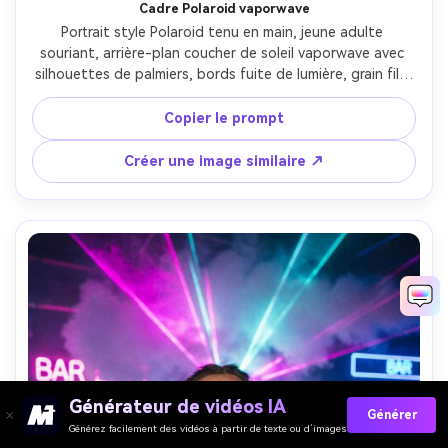
Cadre Polaroid vaporwave
Portrait style Polaroid tenu en main, jeune adulte 
souriant, arrière-plan coucher de soleil vaporwave avec 
silhouettes de palmiers, bords fuite de lumière, grain film 
doux, texture VHS légère, pris avec Fujifilm X-T5, 56mm 
f/1.2, faible profondeur, sujet photoréaliste avec color 
Copier le prompt
grading nostalgique --ar 4:5
Créer une image similaire ↗
Générateur de vidéos IA
Générer
Générez facilement des vidéos à partir de texte ou d’images