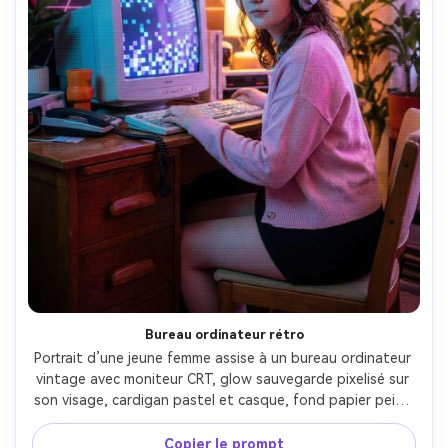
Bureau ordinateur rétro
Portrait d’une jeune femme assise à un bureau ordinateur 
vintage avec moniteur CRT, glow sauvegarde pixelisé sur 
son visage, cardigan pastel et casque, fond papier peint 
grille synthwave, fines lignes VHS et bloom, pris avec 
Canon EOS R6, 35mm f/1.8, ambiance cosy et nostalgique, 
Copier le prompt