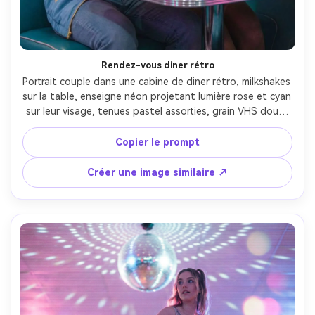
Rendez-vous diner rétro
Portrait couple dans une cabine de diner rétro, milkshakes 
sur la table, enseigne néon projetant lumière rose et cyan 
sur leur visage, tenues pastel assorties, grain VHS doux, 
reflets brillants sur chrome, pris avec Canon R5, 50mm 
f/1.2, cadrage intimiste, ambiance romantique et 
Copier le prompt
nostalgique, tonalités peau photoréalistes et grading 
vaporwave --ar 4:5
Créer une image similaire ↗