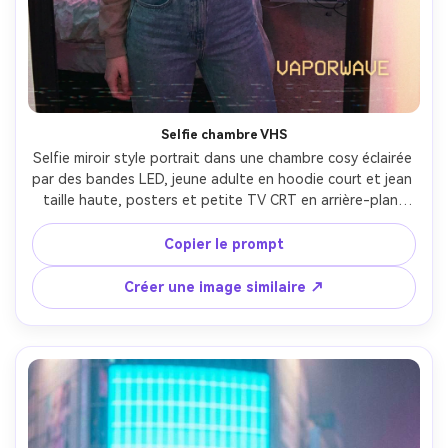
Créez des images IA
à l’infini. 100 %
gratuit!
Créer Gratuitement →
Selfie chambre VHS
Selfie miroir style portrait dans une chambre cosy éclairée 
par des bandes LED, jeune adulte en hoodie court et jean 
taille haute, posters et petite TV CRT en arrière-plan, 
forte texture VHS, bruit de bande, légère dérive de 
couleur, rendu esthétique iPhone mais photo pro, aspect 
Copier le prompt
équivalent 35mm, flash doux, détail visage photoréaliste, 
grade vaporwave pink-cyan --ar 4:5
Créer une image similaire ↗