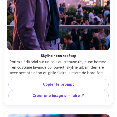
Skyline néon rooftop
Portrait éditorial sur un toit au crépuscule, jeune homme 
en costume lavande col ouvert, skyline urbain derrière 
avec accents néon et grille filaire, lumière de bord forte, 
brume douce, pris avec Leica SL2, 90mm f/2, composition 
tiers, détail photoréaliste, color grading vaporwave 
Copier le prompt
élégant --ar 4:5
Créer une image similaire ↗