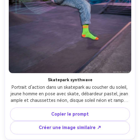
Skatepark synthwave
Portrait d’action dans un skatepark au coucher du soleil, 
jeune homme en pose avec skate, débardeur pastel, jean 
ample et chaussettes néon, disque soleil néon et rampes 
filaires subtilement composités, flou de mouvement 
énergique en arrière-plan, pris avec Nikon Z9, 35mm f/2, 
Copier le prompt
freeze sur le visage, texture photoréaliste, étalonnage 
vaporwave audacieux --ar 4:5
Créer une image similaire ↗