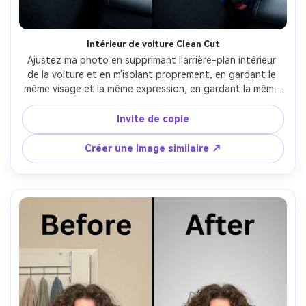
Créez des images IA
à l’infini. 100 %
gratuit!
Intérieur de voiture Clean Cut
Ajustez ma photo en supprimant l'arrière-plan intérieur 
de la voiture et en m'isolant proprement, en gardant le 
Créer Gratuitement →
même visage et la même expression, en gardant la même 
coiffure et les mêmes détails de la tenue, en préservant 
l'éclairage d'origine et la direction de l'ombre, en gardant 
Invite de copie
des bords tranchants autour des lunettes de soleil et de 
la ligne de ceinture de sécurité- -ar 4:5
Créer une Image similaire ↗