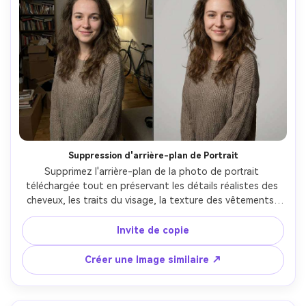
Suppression d'arrière-plan de Portrait
Supprimez l'arrière-plan de la photo de portrait 
téléchargée tout en préservant les détails réalistes des 
cheveux, les traits du visage, la texture des vêtements, 
l'éclairage, les ombres et les bords naturels. Remplacez 
l'arrière-plan par un fond de style studio minimal propre 
Invite de copie
ou un effet de fond transparent tout en conservant la 
qualité d'image originale et l'apparence photoréaliste. 
Créer une Image similaire ↗
Évitez les contours flous, les brins de cheveux 
manquants, les effets de découpe artificielle ou les bords 
trop lissés. Le résultat final doit paraître naturellement 