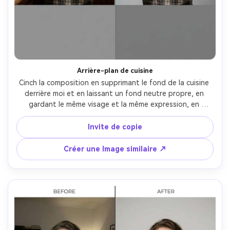
Arrière-plan de cuisine
Cinch la composition en supprimant le fond de la cuisine 
derrière moi et en laissant un fond neutre propre, en 
gardant le même visage et la même expression, en 
gardant la même coiffure et les mêmes détails de la 
tenue, en préservant l'éclairage original et l'équilibre des 
Invite de copie
couleurs, en gardant les bords nets sur les cheveux et la 
texture du tissu du tablier- -ar 4:5
Créer une Image similaire ↗