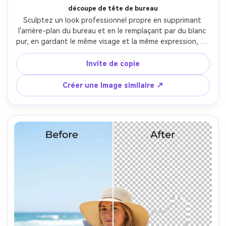
découpe de tête de bureau
Sculptez un look professionnel propre en supprimant 
l'arrière-plan du bureau et en le remplaçant par du blanc 
pur, en gardant le même visage et la même expression, en 
gardant la même coiffure et les mêmes détails de la 
tenue, en préservant l'éclairage original et l'ombre 
Invite de copie
naturelle sous le menton, en gardant les bords des 
lunettes et les coutures du col intactes- -ar 4:5
Créer une Image similaire ↗