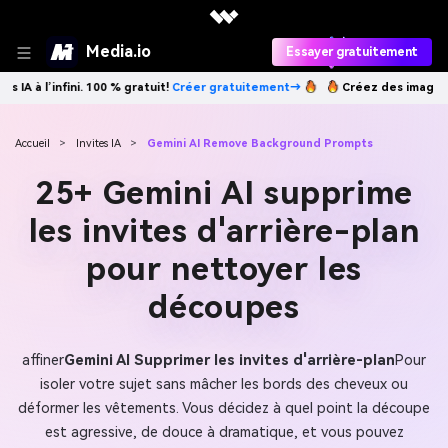
Media.io
Essayer gratuitement
er gratuitement→
Créez des images IA à l’infini. 100 % gratuit!
Créer
Accueil
>
Invites IA
>
Gemini AI Remove Background Prompts
25+ Gemini AI supprime
les invites d'arrière-plan
pour nettoyer les
découpes
affiner
Gemini AI Supprimer les invites d'arrière-plan
Pour
isoler votre sujet sans mâcher les bords des cheveux ou
déformer les vêtements. Vous décidez à quel point la découpe
est agressive, de douce à dramatique, et vous pouvez