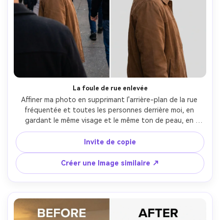
La foule de rue enlevée
Affiner ma photo en supprimant l'arrière-plan de la rue 
fréquentée et toutes les personnes derrière moi, en 
gardant le même visage et le même ton de peau, en 
gardant la même coiffure et la même pose, en préservant 
l'éclairage original et les ombres réalistes, en gardant des 
Invite de copie
bords nets autour des coutures de cheveux et de veste- 
-ar 4:5
Créer une Image similaire ↗