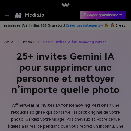
Media.io
Essayer gratuitement
ratuit!
Créer gratuitement→
Créez des images IA à l’infini. 100 % grat
Accueil
>
Invites IA
>
Gemini Invites IA for Removing Person
25+ invites Gemini IA
pour supprimer une
personne et nettoyer
n’importe quelle photo
Affiner
Gemini Invites IA for Removing Person
en une
retouche soignée qui conserve l’aspect original de votre
photo. Gardez votre visage, vos cheveux et votre tenue
fidèles à la réalité pendant que vous retirez un inconnu, une