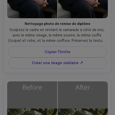
Nettoyage photo de remise de diplôme
Sculptez le cadre en retirant le camarade à côté de moi, 
avec le même visage, le même sourire, la même coiffe 
(toque) et robe, et la même coiffure. Préservez la texture 
du pompon, les plis de la toge et les détails d’arrière-plan 
du campus sous la même lumière., texture du tissu 
Copier l'invite
préservée --ar 4:5
Créer une image similaire ↗