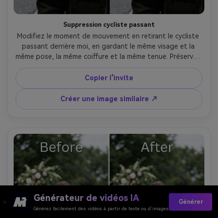
Suppression cycliste passant
Modifiez le moment de mouvement en retirant le cycliste 
passant derrière moi, en gardant le même visage et la 
même pose, la même coiffure et la même tenue. Préservez 
les marques au sol, la cohérence du flou de mouvement et 
la lumière du jour originale pour éviter les artefacts., 
Copier l'invite
texture de tissu préservée --ar 4:5
Créer une image similaire ↗
Générateur de vidéos IA
Générer
Générez facilement des vidéos à partir de texte ou d’images