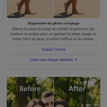
Suppression de gêneur à la plage
Affinez la scène de plage en retirant la personne qui 
traverse en arrière-plan, en gardant le même visage, le 
même teint de peau, la même coiffure et les mêmes 
détails de maillot de bain. Préservez la direction du soleil 
original, la texture du sable et l’horizon marin pour que le 
Copier l'invite
montage soit naturel., tout en conservant la lumière 
d'origine --ar 4:5
Créer une image similaire ↗