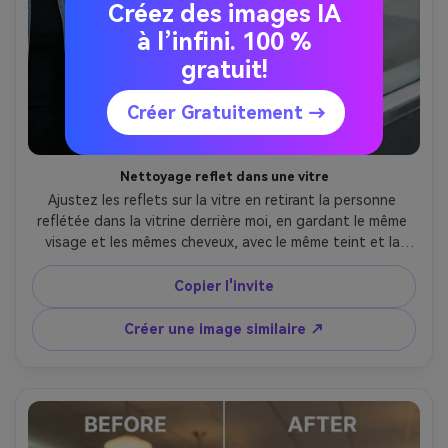
Créez des images IA
à l’infini. 100 %
gratuit!
Créer Gratuitement →
Nettoyage reflet dans une vitre
Ajustez les reflets sur la vitre en retirant la personne 
reflétée dans la vitrine derrière moi, en gardant le même 
visage et les mêmes cheveux, avec le même teint et la 
même tenue. Préservez les reflets de la fenêtre, ceux de 
la rue et la lumière originale pour que la vitre reste 
Copier l'invite
réaliste., en conservant la texture de la peau naturelle --
ar 4:5
Créer une image similaire ↗