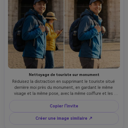
Nettoyage de touriste sur monument
Réduisez la distraction en supprimant le touriste situé 
derrière moi près du monument, en gardant le même 
visage et la même pose, avec la même coiffure et les 
mêmes détails de tenue. Préservez la lumière originale, les 
ombres naturelles et la texture du monument à l’arrière-
Copier l'invite
plan, en remplissant l’espace de façon réaliste là où la 
personne était, tout en conservant les détails du fond --
Créer une image similaire ↗
ar 4:5