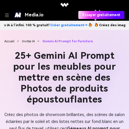
Media.io
Essayer gratuitement
t!
Créer gratuitement→
Créez des images IA à l’infini. 100 % gratuit!
C
Accueil
>
Invites IA
>
Gemini AI Prompt for Furniture
25+ Gemini AI Prompt
pour les meubles pour
mettre en scène des
Photos de produits
époustouflantes
Créez des photos de showroom brillantes, des scènes de salon
éclairées par le soleil et des listes nettes sur fond blanc en un
seul flux de travail. utilisez ceci
Gémeaux AI prompt pour