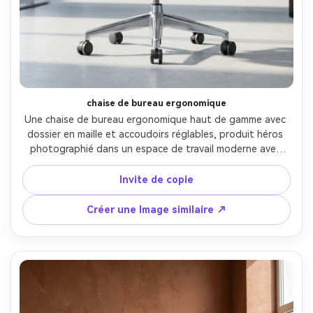
chaise de bureau ergonomique
Une chaise de bureau ergonomique haut de gamme avec 
dossier en maille et accoudoirs réglables, produit héros 
photographié dans un espace de travail moderne avec 
des écrans flous en arrière-plan, un éclairage neutre frais, 
photographié sur Canon EOS R5, 85mm, f/4, détails nets 
Invite de copie
sur la maille et les commandes, photoréaliste, esthétique 
publicitaire de pointe-AR 4:5
Créer une Image similaire ↗