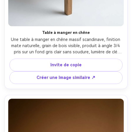
Table à manger en chêne
Une table à manger en chêne massif scandinave, finition 
mate naturelle, grain de bois visible, produit à angle 3/4 
pris sur un fond gris clair sans soudure, lumière de clé 
softbox avec lumière de bord subtile, bords nets, 
proportions réalistes, prise sur Canon EOS R5, 50mm, f/9, 
Invite de copie
classement des couleurs de catalogue propre, 
photoréaliste, haute résolution-AR 4:5
Créer une Image similaire ↗