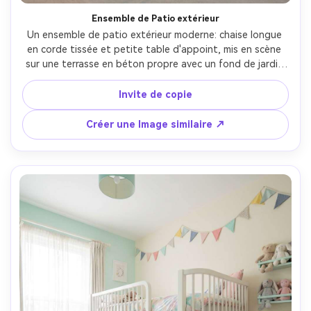
Ensemble de Patio extérieur
Un ensemble de patio extérieur moderne: chaise longue 
en corde tissée et petite table d'appoint, mis en scène 
sur une terrasse en béton propre avec un fond de jardin 
flou, la lumière du soleil de l'heure dorée avec des ombres 
douces, tiré sur Sony A7IV, 35mm, f/2.8, publicité 
Invite de copie
photoréaliste, aérée, matériaux nets et texture 
résistante aux intempéries-AR 4:5
Créer une Image similaire ↗