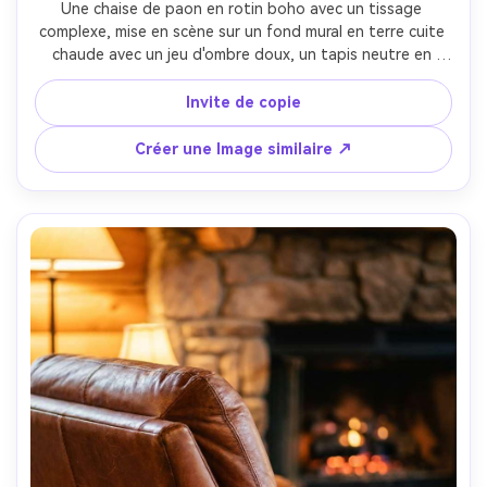
Une chaise de paon en rotin boho avec un tissage 
complexe, mise en scène sur un fond mural en terre cuite 
chaude avec un jeu d'ombre doux, un tapis neutre en 
dessous, lumière naturelle de la fenêtre, prise sur Sony 
A7R IV, 50mm, f/3.5, texture en osier photoréaliste, 
Invite de copie
ambiance confortable prête à Pinterest-AR 4:5
Créer une Image similaire ↗