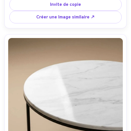
d'accent en tungstène chaudes, prise sur Fujifilm GFX 100, 
Invite de copie
45 mm, f/5, photoréaliste, texture métallique nette et 
détails de vis-AR 4:5
Créer une Image similaire ↗