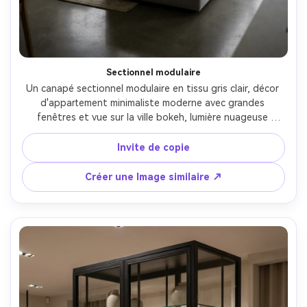
Sectionnel modulaire
Un canapé sectionnel modulaire en tissu gris clair, décor 
d'appartement minimaliste moderne avec grandes 
fenêtres et vue sur la ville bokeh, lumière nuageuse 
douce, prise sur Sony A7IV, 28mm, f/4, large composition 
de salon, photoréaliste, lignes propres, style scandinave 
Invite de copie
aéré- -ar 4:5
Créer une Image similaire ↗