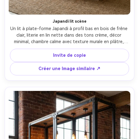
Japandi lit scène
Un lit à plate-forme Japandi à profil bas en bois de frêne 
clair, literie en lin nette dans des tons crème, décor 
minimal, chambre calme avec texture murale en plâtre, 
lumière douce de la fenêtre du matin, prise sur Canon 
EOS R6, 24 mm, f/5.6, large composition intérieure, 
Invite de copie
photoréaliste, ambiance sereine, couleur neutre propre
Créer une Image similaire ↗