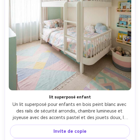
lit superposé enfant
Un lit superposé pour enfants en bois peint blanc avec 
des rails de sécurité arrondis, chambre lumineuse et 
joyeuse avec des accents pastel et des jouets doux, la 
lumière du jour depuis une grande fenêtre, tiré sur Nikon 
Z8, 24mm, f/5.6, perspective grand angle mais réaliste, 
Invite de copie
photoréaliste, propre et convivial style de catalogue- -ar 