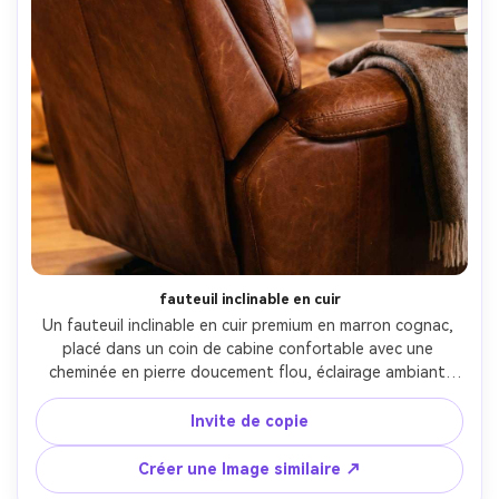
fauteuil inclinable en cuir
Un fauteuil inclinable en cuir premium en marron cognac, 
placé dans un coin de cabine confortable avec une 
cheminée en pierre doucement flou, éclairage ambiant 
chaud, prise sur Nikon Z7 II, 85mm, f/2.8, profondeur de 
champ peu profonde, grain et couture de cuir 
Invite de copie
photoréaliste, meubles de style de vie cinématographique 
photo- -ar 4:5
Créer une Image similaire ↗