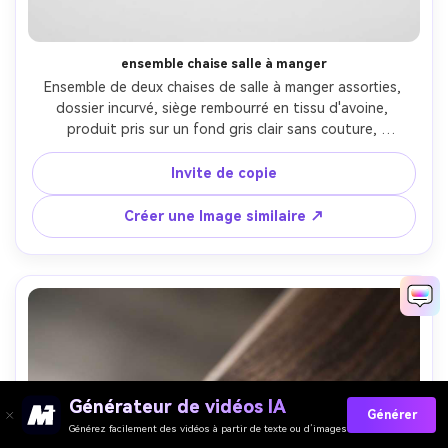
ensemble chaise salle à manger
Ensemble de deux chaises de salle à manger assorties, 
dossier incurvé, siège rembourré en tissu d'avoine, 
produit pris sur un fond gris clair sans couture, 
composition symétrique, éclairage softbox avec ombre 
douce, prise sur Canon EOS R5, 70mm, f/11, bords nets, 
Invite de copie
style photoréaliste de liste de commerce électronique- -
ar 4:5
Créer une Image similaire ↗
Générateur de vidéos IA
Générer
Générez facilement des vidéos à partir de texte ou d’images