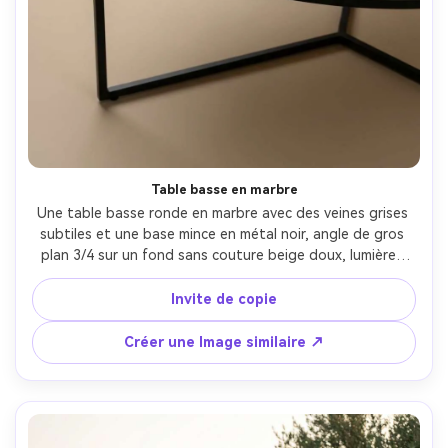
Créez des images IA
à l’infini. 100 %
gratuit!
Créer Gratuitement →
Table basse en marbre
Une table basse ronde en marbre avec des veines grises 
subtiles et une base mince en métal noir, angle de gros 
plan 3/4 sur un fond sans couture beige doux, lumières 
brillantes contrôlées, éclairage studio avec grand 
diffuseur, prise sur Canon EOS R5, 70 mm, f/10, texture 
Invite de copie
pierre ultra-réaliste, qualité de catalogue premium-AR 4:5
Créer une Image similaire ↗