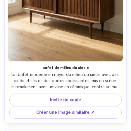
bufet de milieu du siècle
Un bufet moderne en noyer du milieu du siècle avec des 
pieds effilés et des portes coulissantes, mis en scène 
minimalement avec un vase en céramique, contre un mur 
blanc clair et un plancher en bois pâle, lumière naturelle 
de la fenêtre de gauche, décrochage doux, prise sur Sony 
Invite de copie
A7IV, 35mm, f/4, photographie d'intérieur éditoriale, ton 
et réflexions du bois photoréaliste-AR 4:5
Créer une Image similaire ↗