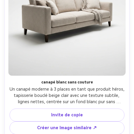
canapé blanc sans couture
Un canapé moderne à 3 places en tant que produit héros, 
tapisserie bouclé beige clair avec une texture subtile, 
lignes nettes, centrée sur un fond blanc pur sans 
couture, éclairage studio doux et diffus, ombre douce 
sous les jambes, prise sur Sony A7R IV, objectif 85mm, f/8, 
Invite de copie
ultra-nette, photographie de produit photoréaliste, style 
haut de gamme de listing e-commerce-AR 4:5
Créer une Image similaire ↗