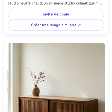
studio neutre chaud, un éclairage studio dramatique mais 
doux avec des ombres contrôlées, prise sur Nikon Z7 II, 
85mm, f/6.3, look publicitaire de meubles premium, 
Invite de copie
direction de sieste en tissu photoréaliste, détail de 
couture nette-AR 4:5
Créer une Image similaire ↗