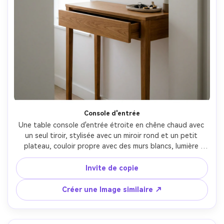
Console d'entrée
Une table console d'entrée étroite en chêne chaud avec 
un seul tiroir, stylisée avec un miroir rond et un petit 
plateau, couloir propre avec des murs blancs, lumière 
naturelle douce, prise sur Sony A7R IV, 35mm, f/4.5, 
photoréaliste, style intérieur éditorial, composition 
Invite de copie
équilibrée-AR 4:5
Créer une Image similaire ↗