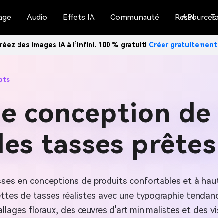
age
Audio
Effets IA
Communauté
Ressources
API
Ta
réez des images IA à l’infini. 100 % gratuit!
Créer gratuitemen
pts
de conception de
des tasses prêtes
ses en conceptions de produits confortables et à hau
ttes de tasses réalistes avec une typographie tendanc
llages floraux, des œuvres d'art minimalistes et des vi