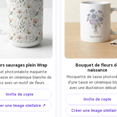
urs sauvages plein Wrap
Bouquet de fleurs d
naissance
uit photoréaliste maquette 
Mocquette de tasse photoréa
tasse en céramique blanche de 
d'une tasse en céramique bl
oz avec un motif de fleurs 
avec une illustration délicat
ges entièrement enveloppé 
bouquet de fleurs de naissan
es tons d'aquarelle atténués 
Invite de copie
une petite étiquette de mo
e, blush, crème), répétition 
Invite de copie
"Septembre" en type serif raf
couture, impression alignée 
er une Image similaire ↗
encre pastel avec une ligne f
 de la tasse sans distorsion, 
Créer une Image similai
composition centrée, toile de
 studio blanc vif, éclairage 