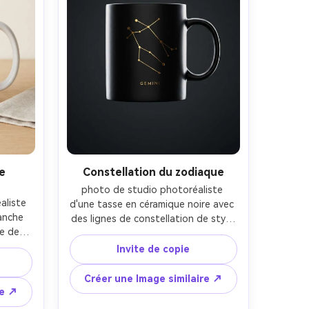
e
Constellation du zodiaque
photo de studio photoréaliste 
liste 
d'une tasse en céramique noire avec 
anche 
des lignes de constellation de style 
e de 
feuille d'or métallique et le mot 
ce et 
"Gémeaux" en petites casquettes, 
Invite de copie
is 
design minimal de luxe, fond de 
finé, 
charbon de bois sombre avec un 
Créer une Image similaire ↗
ine, 
dégradé subtil, lumière de bord pour 
re ↗
 fond 
définir la forme, objectif 85 mm, 