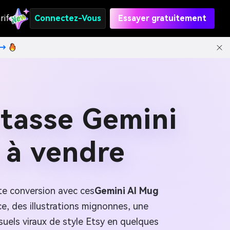
rifs
Connectez-Vous
Essayer gratuitement
t→
 tasse Gemini
 à vendre
te conversion avec ces
Gemini AI Mug
e, des illustrations mignonnes, une
suels viraux de style Etsy en quelques