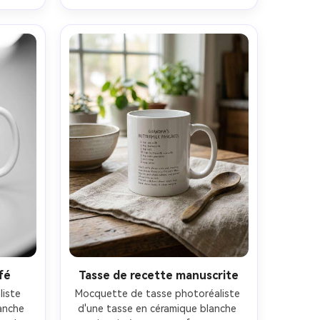
doux, 
photographie de produit haut de 
 de 50 
gamme, scintillation et reflets de 
ur 
feuille réalistes, détails nets-AR 4:5
aux 
fé
Tasse de recette manuscrite
iste 
Mocquette de tasse photoréaliste 
anche 
d'une tasse en céramique blanche 