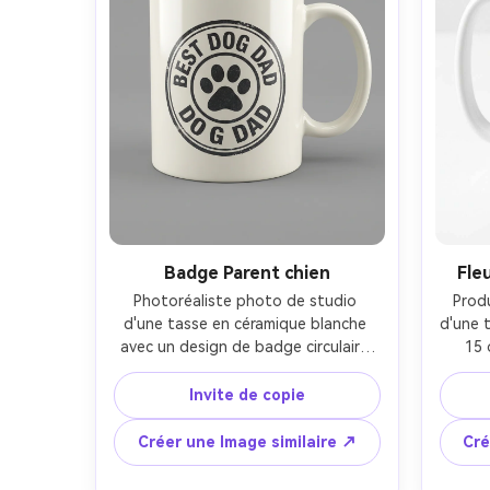
ombres naturelles-AR 4:5
Badge Parent chien
Fle
Photoréaliste photo de studio 
Prod
d'une tasse en céramique blanche 
d'une 
avec un design de badge circulaire 
15 
liant "Meilleur papa chien" autour 
sauva
d'une icône de patte minimaliste, 
dans d
Invite de copie
encre noire et charbon de bois, 
(saug
texture de timbre légèrement 
sans 
Créer une Image similaire ↗
Cré
vintage, fond gris neutre, éclairage 
autour
softbox, réflexions réalistes sur le 
fond