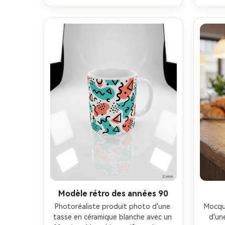
glaçage, objectif 85mm, angle 
diff
frontal, zone d'impression haut-
bord
détail pour l'aperçu de la 
marchandise-AR 4:5
Modèle rétro des années 90
Photoréaliste produit photo d'une 
Mocque
tasse en céramique blanche avec un 
d'un