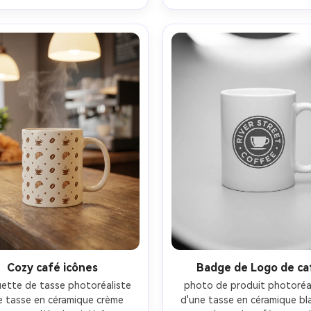
neutre propre, strobe studio 
usé doux, Nikon Z7II 70mm, 
points forts brillants, objectif
s nets, esthétique cadeau 
mm, mise au point nette s
premium-AR 4:5
l'impression, liste de cade
élégante- -ar 4:5
Cozy café icônes
Badge de Logo de ca
tte de tasse photoréaliste 
photo de produit photoréal
e tasse en céramique crème 
d'une tasse en céramique bl