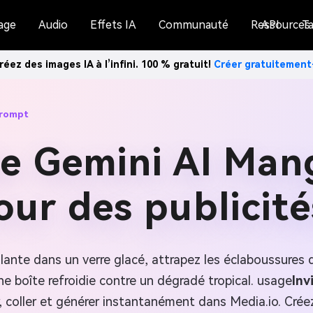
age
Audio
Effets IA
Communauté
Ressources
API
Ta
réez des images IA à l’infini. 100 % gratuit!
Créer gratuitemen
Prompt
de Gemini AI Man
ur des publicité
lante dans un verre glacé, attrapez les éclaboussures 
ne boîte refroidie contre un dégradé tropical. usage
Inv
 coller et générer instantanément dans Media.io. Crée