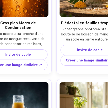
Gros plan Macro de
Piédestal en feuilles trop
Condensation
Photographe photoréaliste d
o macro ultra-proche d'une 
bouteille de boisson de mang
on de mangue recouverte de 
un socle en pierre entouré
de condensation réalistes, de 
monstera et de feuilles de pal
ules gouttelettes capturant 
tranches de mangue mûres e
Invite de copie
lumière du bord, texture en 
Invite de copie
glace dispersées naturellem
uminium mangue-orange, 
faits saillants baisés par le s
Créer une Image similai
rofondeur de champ peu 
comme une station tropical
er une Image similaire ↗
de, fond studio sombre avec 
lumière directionnelle douce 
h doux, prise sur Sony A7IV 
des ombres douces, prise sur 
vec macro 90mm à f/2.8, 
Z8 avec objectif 50 mm, lo
telettes hyper-détaillées, 
commercial éditorial, tons vib
tographie publicitaire de 
mais réalistes, espace négati
son premium, classement de 
le titre, pas de texte lisible- 
rs riches, pas de texte lisible-
AR 4:5