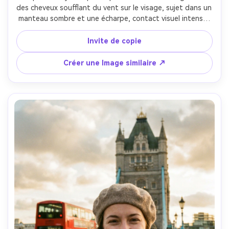
des cheveux soufflant du vent sur le visage, sujet dans un 
manteau sombre et une écharpe, contact visuel intense, 
ciel gris, pores naturels et détails de cheveux fins, prise 
sur Nikon Z9, 105 mm f/1.4, cadre serré, ambiance 
Invite de copie
dramatique, réalisme éditorial, haute résolution, éclairage 
cinématographique doux-AR 4:5
Créer une Image similaire ↗