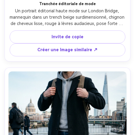
Tranchée éditoriale de mode
Un portrait éditorial haute mode sur London Bridge, 
mannequin dans un trench beige surdimensionné, chignon 
de cheveux lisse, rouge à lèvres audacieux, pose forte et 
confiante, ciel nuageux dramatique, prise sur Hasselblad 
X2D, 90mm, netteté nette, contraste contrôlé, style de 
Invite de copie
magazine de luxe, texture réaliste de peau et de tissu, 
éclairage cinématographique doux-AR 4:5
Créer une Image similaire ↗