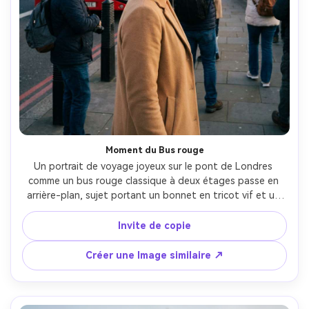
Moment du Bus rouge
Un portrait de voyage joyeux sur le pont de Londres 
comme un bus rouge classique à deux étages passe en 
arrière-plan, sujet portant un bonnet en tricot vif et un 
manteau de chameau, lumière douce du matin, énergie 
touristique vivante sans foule, prise sur Fujifilm GFX 100S, 
Invite de copie
80 mm, détails nets, notation des couleurs vives mais 
naturelles, éditorial de voyage photoréaliste-AR 4:5
Créer une Image similaire ↗