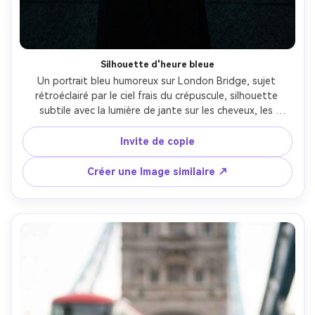
Silhouette d'heure bleue
Un portrait bleu humoreux sur London Bridge, sujet 
rétroéclairé par le ciel frais du crépuscule, silhouette 
subtile avec la lumière de jante sur les cheveux, les 
lumières de la ville commençant à briller, prise sur Sony 
A7S III, 85mm f/1.8, fond sous-exposé, qualité de couleur 
Invite de copie
cinématographique, brume atmosphérique réaliste et 
tons de peau- -ar 4:5
Créer une Image similaire ↗