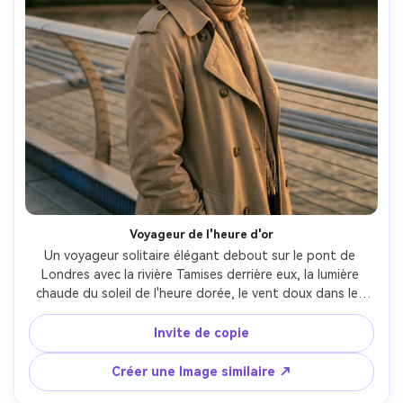
Voyageur de l'heure d'or
Un voyageur solitaire élégant debout sur le pont de 
Londres avec la rivière Tamises derrière eux, la lumière 
chaude du soleil de l'heure dorée, le vent doux dans les 
cheveux, le trench et l'écharpe beige, le sourire naturel, 
l'horizon lointain doucement flou, tiré sur Sony A7IV, 
Invite de copie
85mm f/1.4, profondeur de champ peu profonde, portrait 
demi-corps, texture de peau réaliste, photographie de 
Créer une Image similaire ↗
voyage éditoriale, classification des couleurs du film 