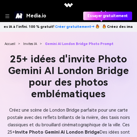
Media.io
Essayer gratuitement
éer gratuitement→
Créez des images IA à l’infini. 100 % gratuit!
Créer
Accueil
>
Invites IA
>
Gemini AI London Bridge Photo Prompt
25+ idées d'invite Photo
Gemini AI London Bridge
pour des photos
emblématiques
Créez une scène de London Bridge parfaite pour une carte
postale avec des reflets brillants de la rivière, des taxis noirs
classiques et du brouillard cinématographique de la ville. Ces
25+
Invite Photo Gemini Ai London Bridge
Des idées sont