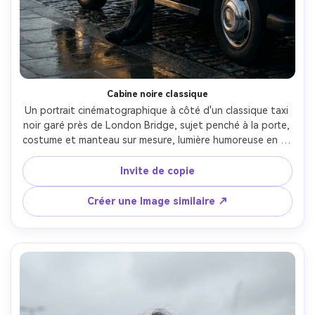
Cabine noire classique
Un portrait cinématographique à côté d'un classique taxi 
noir garé près de London Bridge, sujet penché à la porte, 
costume et manteau sur mesure, lumière humoreuse en fin 
d'après-midi, brume subtile, tourné sur Sony A1, 85mm 
f/1.4, profondeur de champ peu profonde, reflets 
Invite de copie
brillants, esthétique de campagne de voyage haut de 
gamme, détail photoréaliste-AR 4:5
Créer une Image similaire ↗