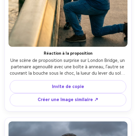
Créez des images IA
à l’infini. 100 %
gratuit!
Créer Gratuitement →
Réaction à la proposition
Une scène de proposition surprise sur London Bridge, un 
partenaire agenouillé avec une boîte à anneau, l'autre se 
couvrant la bouche sous le choc, la lueur du lever du soleil 
se reflétant sur la Tamises, un flou subtil de la foule, 
tourné sur un Sony A7IV, 50mm f/1.4, profondeur de 
Invite de copie
champ peu profonde, narration émotionnelle, visages 
photoréalistes, qualité cinématographique douce-AR 4:5
Créer une Image similaire ↗