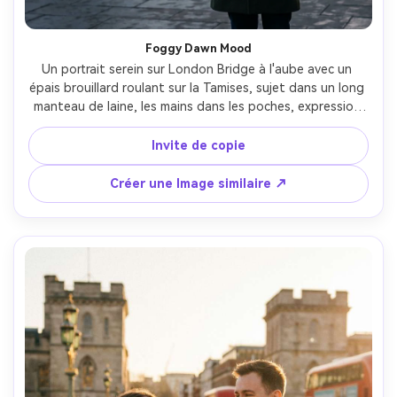
Foggy Dawn Mood
Un portrait serein sur London Bridge à l'aube avec un 
épais brouillard roulant sur la Tamises, sujet dans un long 
manteau de laine, les mains dans les poches, expression 
calme, tons silencieux, brume atmosphérique, tourné sur 
Sony A1, 70-200mm à 135mm, f/2.8, fond comprimé, 
Invite de copie
minimalisme cinématographique, texture et ombres ultra-
réalistes-AR 4:5
Créer une Image similaire ↗