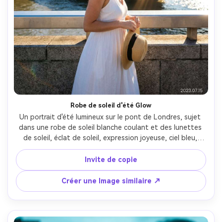
Robe de soleil d'été Glow
Un portrait d'été lumineux sur le pont de Londres, sujet 
dans une robe de soleil blanche coulant et des lunettes 
de soleil, éclat de soleil, expression joyeuse, ciel bleu, 
Tamises scintillant derrière, prise sur Fujifilm X-T5, 56mm 
f/1.2, couleur naturelle vibrante, détails nets, esthétique 
Invite de copie
de voyage influencer, photoréaliste- -ar 4:5
Créer une Image similaire ↗