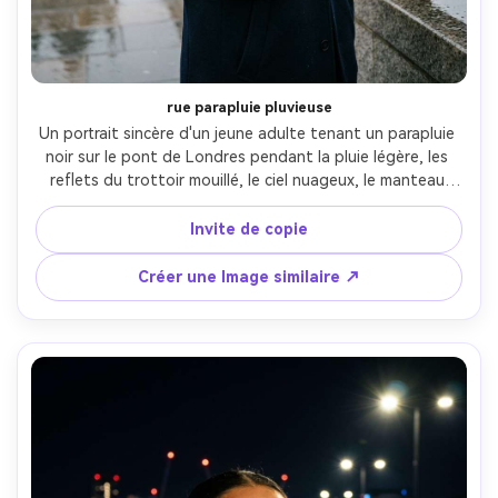
rue parapluie pluvieuse
Un portrait sincère d'un jeune adulte tenant un parapluie 
noir sur le pont de Londres pendant la pluie légère, les 
reflets du trottoir mouillé, le ciel nuageux, le manteau 
bleu marine, les taches de rousseur subtiles et les pores 
naturels, les gouttelettes sur le bord du parapluie, prise 
Invite de copie
sur Canon R5, 50mm f/1.8, au niveau des yeux, bokeh 
doux, ambiance cinématographique de la photographie 
Créer une Image similaire ↗
de rue de Londres, détails ultra-réalistes- -ar 4:5