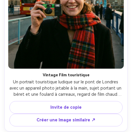
Vintage Film touristique
Un portrait touristique ludique sur le pont de Londres 
avec un appareil photo jetable à la main, sujet portant un 
béret et une foulard à carreaux, regard de film chaud 
légèrement décoloré, grain doux, reflets doux, tourné 
comme sur un film de 35 mm, perspective de 50 mm, 
Invite de copie
sourire franc, atmosphère nostalgique de voyage à 
Londres, visage photoréaliste-AR 4:5
Créer une Image similaire ↗