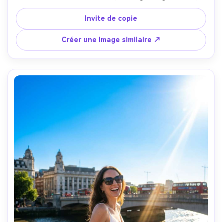
prise sur Canon R5, 85mm f/1.4, bokeh crémeux, texture 
naturelle de la peau, notation chaude-neutre, portrait de 
Invite de copie
voyage intime- -ar 4:5
Créer une Image similaire ↗