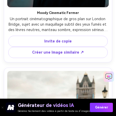
Moody Cinematic Fermer
Un portrait cinématographique de gros plan sur London 
Bridge, sujet avec un maquillage subtil des yeux fumés et 
des lèvres neutres, manteau sombre, expression sérieuse, 
éclairage discret avec des ombres douces, prise sur Sony 
A7IV, 85mm f/1.4, profondeur peu profonde, qualité teal 
Invite de copie
et ambre, pores de peau réalistes et détails fins-AR 4:5
Créer une Image similaire ↗
Générateur de vidéos IA
Générer
Générez facilement des vidéos à partir de texte ou d’images