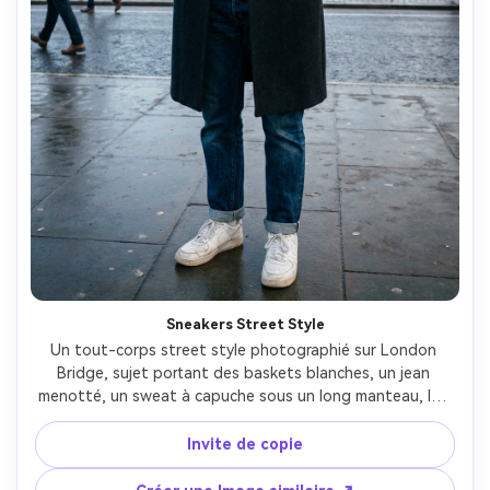
Sneakers Street Style
Un tout-corps street style photographié sur London 
Bridge, sujet portant des baskets blanches, un jean 
menotté, un sweat à capuche sous un long manteau, les 
mains ajustant les sangles du sac à dos, la lumière du jour 
fraîche, une position franche, photographié sur Canon R5, 
Invite de copie
35mm f/2, tout-corps Cadre vertical, grain de ville réaliste, 
classement des couleurs moderne propre- -ar 4:5