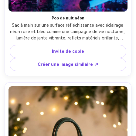
Pop de nuit néon
Sac à main sur une surface réfléchissante avec éclairage 
néon rose et bleu comme une campagne de vie nocturne, 
lumière de jante vibrante, reflets matériels brillants, 
bokeh de fond, prise sur Sony A7S III, 50mm, f/1.8, 
contraste élevé, détail produit ultra-réaliste, aesthétique 
Invite de copie
publicitaire audacieuse de la génération Z-AR 4:5
Créer une Image similaire ↗