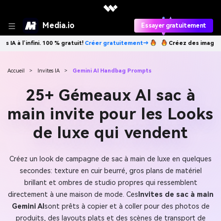
Media.io
Essayer gratuitement
réer gratuitement→
Créez des images IA à l’infini. 100 % gratuit!
Crée
Accueil
>
Invites IA
>
Gemini AI Handbag Prompts
25+ Gémeaux AI sac à
main invite pour les Looks
de luxe qui vendent
Créez un look de campagne de sac à main de luxe en quelques
secondes: texture en cuir beurré, gros plans de matériel
brillant et ombres de studio propres qui ressemblent
directement à une maison de mode. Ces
Invites de sac à main
Gemini AI
sont prêts à copier et à coller pour des photos de
produits, des layouts plats et des scènes de transport de