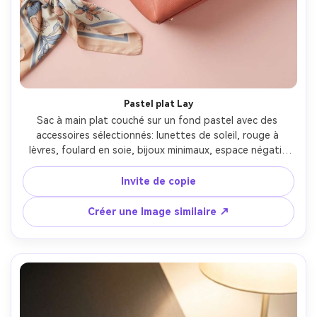
Pastel plat Lay
Sac à main plat couché sur un fond pastel avec des 
accessoires sélectionnés: lunettes de soleil, rouge à 
lèvres, foulard en soie, bijoux minimaux, espace négatif 
soigneusement arrangé, éclairage diffus doux au-dessus 
de la tête, tiré sur Fujifilm GFX 100S, 45 mm, f/4, 
Invite de copie
composition nette de haut en bas, esthétique Instagram 
tendance, textures réalistes de tissu et de cuir- -ar 4:5
Créer une Image similaire ↗