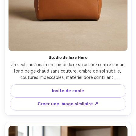
Studio de luxe Hero
Un seul sac à main en cuir de luxe structuré centré sur un 
fond beige chaud sans couture, ombre de sol subtile, 
coutures impeccables, matériel doré scintillant, 
configuration studio ultra-propre avec lumière de clé 
softbox et remplissage doux, prise sur Canon EOS R5, 
Invite de copie
objectif 85 mm, f/8, mise au point du produit tranchante, 
photographie de produit éditoriale premium, grain de cuir 
Créer une Image similaire ↗
naturel, haute résolution, gradation des couleurs 
minimale-AR 4:5