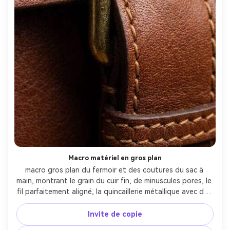
Macro matériel en gros plan
macro gros plan du fermoir et des coutures du sac à 
main, montrant le grain du cuir fin, de minuscules pores, le 
fil parfaitement aligné, la quincaillerie métallique avec des 
micro-rayures subtiles, l'éclairage macro studio avec des 
réflexions douces, prise sur Canon EOS R5, macro 100 mm, 
Invite de copie
f/11, texture du produit ultra-détaillée, haute résolution-