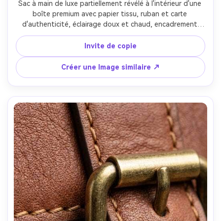
Sac à main de luxe partiellement révélé à l'intérieur d'une 
boîte premium avec papier tissu, ruban et carte 
d'authenticité, éclairage doux et chaud, encadrement 
serré qui met l'accent sur les détails d'emballage et 
l'anticipation, prise sur Sony A7R V, 35 mm, f/2, 
Invite de copie
profondeur de champ peu profonde, scène de produit 
photoréaliste mains libres, ambiance de marque haut de 
Créer une Image similaire ↗
gamme-AR 4:5