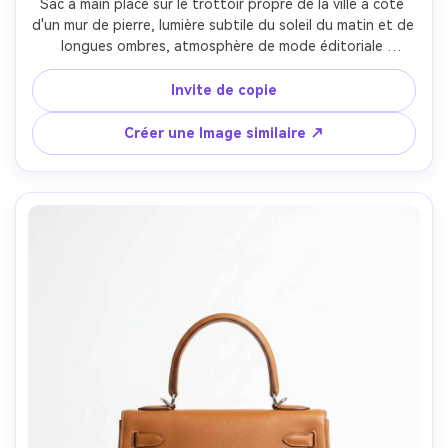
Sac à main placé sur le trottoir propre de la ville à côté 
d'un mur de pierre, lumière subtile du soleil du matin et de 
longues ombres, atmosphère de mode éditoriale 
légèrement gracieuse, sac parfaitement propre et 
tranchant, tiré sur Sony A7IV, 35 mm, f/2.8, texture de rue 
Invite de copie
réaliste, tons atténués, haut de gamme sensation de 
campagne- -ar 4:5
Créer une Image similaire ↗