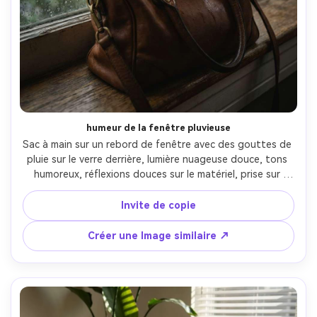
humeur de la fenêtre pluvieuse
Sac à main sur un rebord de fenêtre avec des gouttes de 
pluie sur le verre derrière, lumière nuageuse douce, tons 
humoreux, réflexions douces sur le matériel, prise sur 
Nikon Z6 II, 50mm, f/2, profondeur de champ peu 
profonde, gouttes réalistes et texture de cuir, photo de 
Invite de copie
produit cinématographique de style de vie- -ar 4:5
Créer une Image similaire ↗