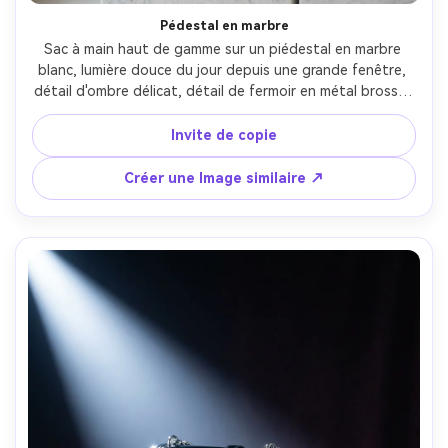
Pédestal en marbre
Sac à main haut de gamme sur un piédestal en marbre 
blanc, lumière douce du jour depuis une grande fenêtre, 
détail d'ombre délicat, détail de fermoir en métal brossé, 
fond doucement flou comme une boutique de luxe, tiré 
sur Sony A7IV avec objectif 50 mm, f/2.8, bords nets et 
Invite de copie
matériaux réalistes, tons neutres raffinés, qualité photo 
de produit commercial-AR 4:5
Créer une Image similaire ↗