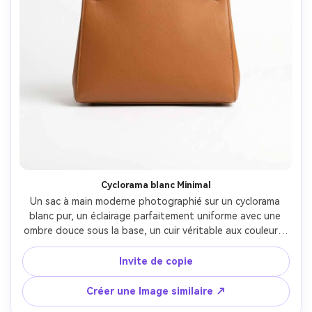
Cyclorama blanc Minimal
Un sac à main moderne photographié sur un cyclorama 
blanc pur, un éclairage parfaitement uniforme avec une 
ombre douce sous la base, un cuir véritable aux couleurs, 
des bords immaculés, photographié sur Nikon Z9, 85mm, 
f/9, photographie de produits e-commerce haute 
Invite de copie
résolution, pas d'encombrement, look nette prêt à 
découper-AR 4:5
Créer une Image similaire ↗