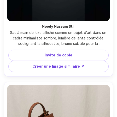
Moody Museum Still
Sac à main de luxe affiché comme un objet d'art dans un 
cadre minimaliste sombre, lumière de jante contrôlée 
soulignant la silhouette, brume subtile pour la 
profondeur, fond noir mat, prise sur Canon EOS R3, 
85mm, f/2, éclairage spectaculaire de qualité muséale, 
Invite de copie
textures photoréalistes, cartographie des tons 
cinématographiques-AR 4:5
Créer une Image similaire ↗