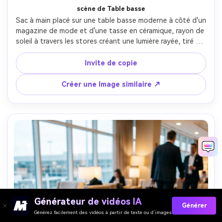
scène de Table basse
Sac à main placé sur une table basse moderne à côté d'un 
magazine de mode et d'une tasse en céramique, rayon de 
soleil à travers les stores créant une lumière rayée, tiré sur 
Sony A7R V, 35mm, f/2.2, style d'intérieur réaliste, 
ambiance de style de vie aspiratif, éditorial Accueil Qualité 
Invite de copie
de la campagne- -ar 4:5
Créer une Image similaire ↗
Générateur de vidéos IA
Générer
Générez facilement des vidéos à partir de texte ou d’images