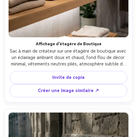
Créez des images IA
à l’infini. 100 %
gratuit!
Créer Gratuitement →
Affichage d'étagère de Boutique
Sac à main de créateur sur une étagère de boutique avec 
un éclairage ambiant doux et chaud, fond flou de décor 
minimal, vêtements neutres pliés, atmosphère subtile de 
marque, prise en vue sur Leica SL2, 50mm, f/2, 
environnement de vente au détail réaliste, classement de 
Invite de copie
couleurs premium, photographie de produits de style de 
vie commercial-AR 4:5
Créer une Image similaire ↗