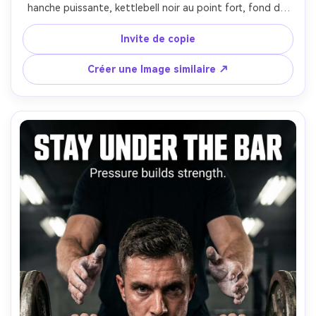
hanche puissante, kettlebell noir au point fort, fond de 
mur en béton grain, éclairage latéral créant des ombres 
dures, titre: "POWER THROUGH", sous-texte: "Explosez. 
Invite de copie
Contrôlez. Répétez.", typographie robuste avec texture, 
haute résolution, Sony A7IV, 24-70mm à 50mm, 
Créer une Image similaire ↗
disposition d'affiche verticale avec marge de bordure- -ar 
4:5