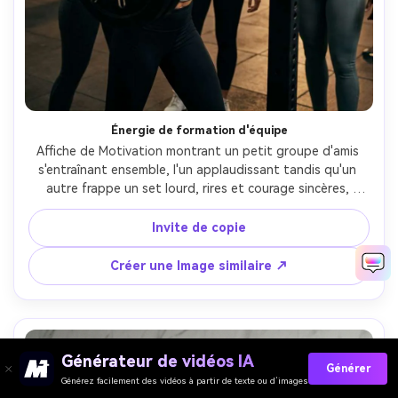
Énergie de formation d'équipe
Affiche de Motivation montrant un petit groupe d'amis 
s'entraînant ensemble, l'un applaudissant tandis qu'un 
autre frappe un set lourd, rires et courage sincères, 
éclairage chaleureux de la salle de sport, profondeur de 
champ peu profonde, titre: "Montrez-vous ensemble", 
Invite de copie
sous-texte: "La communauté alimente la cohérence.", 
typographie audacieuse et conviviale, photoréaliste, 
Créer une Image similaire ↗
Nikon Z8, 35mm, encadrement vertical-AR 4:5
Générateur de vidéos IA
Générer
Générez facilement des vidéos à partir de texte ou d’images