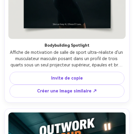
Bodybuilding Spotlight
Affiche de motivation de salle de sport ultra-réaliste d'un 
musculateur masculin posant dans un profil de trois 
quarts sous un seul projecteur supérieur, épaules et bras 
définis, brillance de peau huilée, fond sombre sans 
couture, ombres humeureuses intenses, style éditorial de 
Invite de copie
luxe, titre: "Construisez le corps", sous-texte: "Gagnez-le 
en silence.", élégant mélange serif + bold sans, texture 
Créer une Image similaire ↗
d'impression haute résolution, Sony A1, 135mm f/2, 
encadrement vertical avec bandes supérieures et 
inférieures sans texte-AR 4:5