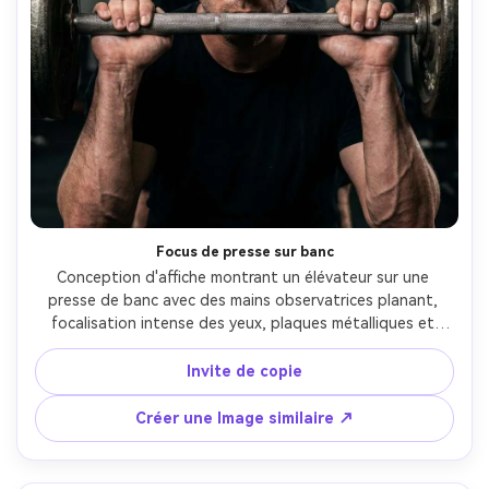
Focus de presse sur banc
Conception d'affiche montrant un élévateur sur une 
presse de banc avec des mains observatrices planant, 
focalisation intense des yeux, plaques métalliques et 
détails de chevelage de la barre, lumières de gymnase 
supérieures créant des points forts, profondeur de 
Invite de copie
champ peu profonde, titre: "Restez sous la barre", sous-
texte: "La pression construit la force.", type blanc 
Créer une Image similaire ↗
audacieux sur fond sombre, détail photoréaliste, Nikon 
Z9, 85mm f/1.8, encadrement vertical- -ar 4:5