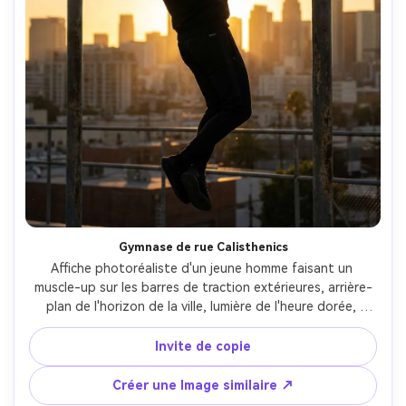
Créez des images IA
à l’infini. 100 %
gratuit!
Créer Gratuitement →
Gymnase de rue Calisthenics
Affiche photoréaliste d'un jeune homme faisant un 
muscle-up sur les barres de traction extérieures, arrière-
plan de l'horizon de la ville, lumière de l'heure dorée, 
poussière dans l'air, streetwear sportif, forte silhouette 
en forme de V, titre: "Gagnez votre contrôle", sous-texte: 
Invite de copie
"La force est la compétence.", typographie moderne avec 
un espacement propre, haut détail, clarté comme un 
Créer une Image similaire ↗
iPhone mais look de caméra pro, prise sur Sony A7R V, 