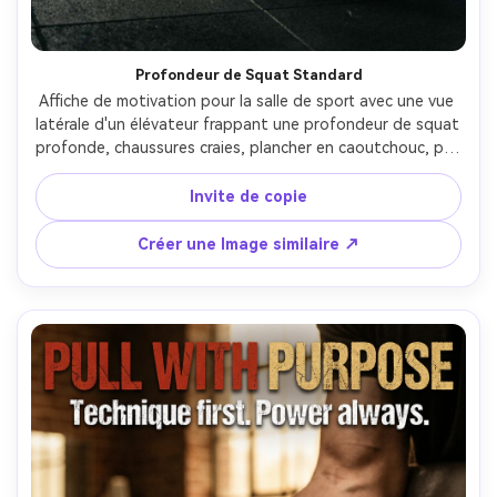
Profondeur de Squat Standard
Affiche de motivation pour la salle de sport avec une vue 
latérale d'un élévateur frappant une profondeur de squat 
profonde, chaussures craies, plancher en caoutchouc, pile 
de plaques en arrière-plan, forte lumière directionnelle 
depuis une haute fenêtre, titre: "Profondeur. Contrôle. 
Invite de copie
DRIVE.", sous-texte: "Debout plus fort.", typographie 
athlétique propre, texture réaliste, Canon R5, 70mm, 
Créer une Image similaire ↗
composition verticale avec espace pour le logo en bas-AR 
4:5