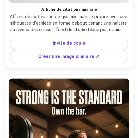
Affiche de citation minimale
Affiche de motivation de gym minimaliste propre avec une 
silhouette d'athlète en forme debout tenant une haltere 
au niveau des cuisses, fond de studio blanc pur, éclairage 
doux et uniforme, look éditorial haut de gamme, 
typographie noire fine centrée: "DISCIPLINE> motivation", 
Invite de copie
petit texte de pied de page: "La cohérence construit la 
force.", bords ultra-nets, texture de papier subtile, 
Créer une Image similaire ↗
design haut de gamme prêt à imprimer, photographié sur 
Hasselblad X2D, 80mm, encadrement vertical avec 
beaucoup d'espace négatif-AR 4:5