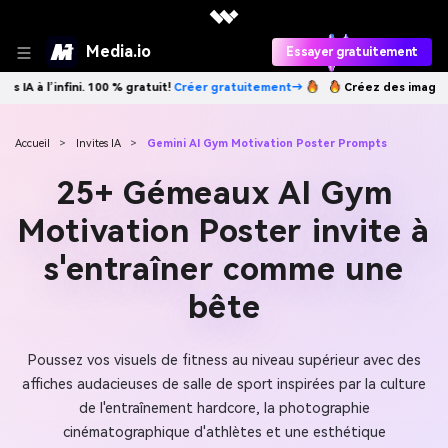
Media.io
Essayer gratuitement
Créer gratuitement→
Créez des images IA à l’infini. 100 % gratuit!
Cré
Accueil
>
Invites IA
>
Gemini AI Gym Motivation Poster Prompts
25+ Gémeaux AI Gym
Motivation Poster invite à
s'entraîner comme une
bête
Poussez vos visuels de fitness au niveau supérieur avec des
affiches audacieuses de salle de sport inspirées par la culture
de l'entraînement hardcore, la photographie
cinématographique d'athlètes et une esthétique