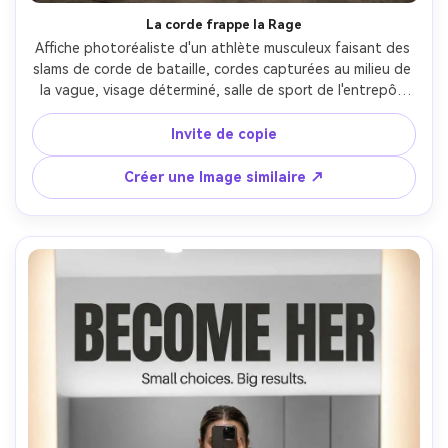
La corde frappe la Rage
Affiche photoréaliste d'un athlète musculeux faisant des 
slams de corde de bataille, cordes capturées au milieu de 
la vague, visage déterminé, salle de sport de l'entrepôt 
gracieuse, éclairage supérieur dur, particules de poussière 
visibles, titre: "Faites ça mal", sous-texte: "Alors faites un 
Invite de copie
autre.", typographie lourde audacieuse, notation de 
contraste élevé, Canon R3, 35mm, composition verticale- 
Créer une Image similaire ↗
-ar 4:5