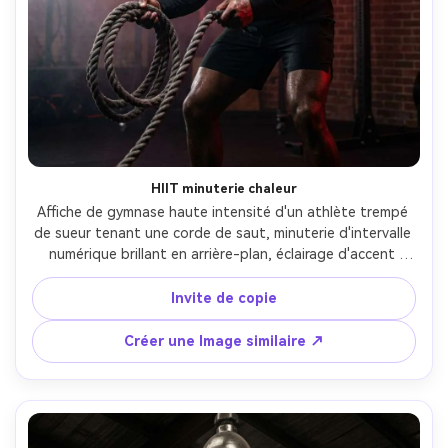
HIIT minuterie chaleur
Affiche de gymnase haute intensité d'un athlète trempé 
de sueur tenant une corde de saut, minuterie d'intervalle 
numérique brillant en arrière-plan, éclairage d'accent 
rouge, brume de fumée, posture agressive, titre: "40 
secondes. Tout en.", sous-texte: "Reposez-vous plus 
Invite de copie
tard.", typographie moderne, détails nets, contraste 
cinématographique, Fuji X-T5, 35mm f/1.4, format affiche 
Créer une Image similaire ↗
vertical-AR 4:5