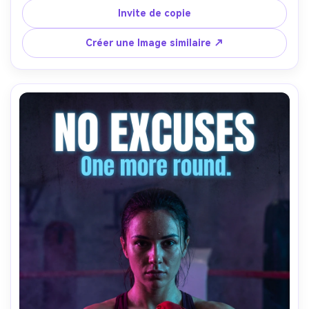
concentrée, un haut noir sans manches, une définition 
Invite de copie
des veines et des muscles, un fond de gymnase industriel 
sombre, un seul éclairage latéral de boîte softbox 
Créer une Image similaire ↗
dramatique avec des ombres profondes, un titre 
typographique blanc audacieux en haut: "Gagnez chaque 
répétition", un sous-texte plus petit en bas: "Affichez-
vous. Soulevez lourd. Répétez.", superposition de texture 
en détresse, classement des couleurs monochrome à haut 
contraste, texture photoréaliste de la peau, grain 
d'impression d'affiche, prise sur Sony A7IV, 85 mm f/1.4, 
composition verticale avec des marges claires et 
sécuritaires pour le texte-AR 4:5