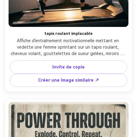
tapis roulant implacable
Affiche d'entraînement motivationnelle mettant en 
vedette une femme sprintant sur un tapis roulant, 
cheveux volant, gouttelettes de sueur gelées, miroirs de 
gymnase et bandes LED derrière, rétroéclairage 
dramatique et réfléchissements, titre: "Continuez à 
Invite de copie
bouger", sous-texte: "Personne ne l'exécute pour vous.", 
type sans serif audacieux, contraste élevé, léger grain, 
Créer une Image similaire ↗
Canon R6, 35mm, affiche verticale avec zone de texte 
propre en haut-AR 4:5