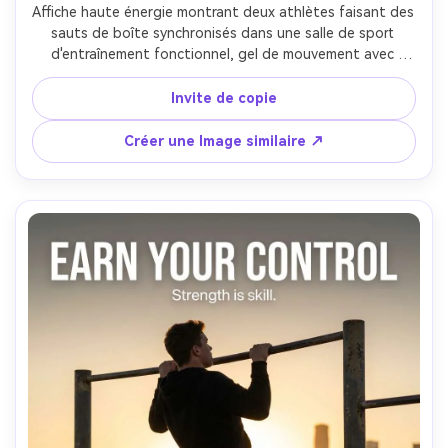
Affiche haute énergie montrant deux athlètes faisant des 
sauts de boîte synchronisés dans une salle de sport 
d'entraînement fonctionnel, gel de mouvement avec 
netteté nette, marques de craie sur le sol, cordes de 
bataille floues derrière, lumière fraîche du jour mélangée à 
Invite de copie
des LED supérieures, titre: "OUTWORK YOUR 
YESTERDAY", sous-texte: "Conditionnement gagne.", 
Créer une Image similaire ↗
typographie en blocs gras avec légère inclinaison, 
notation cinématographique teal-orange, look 
photoréaliste, Fuji GFX100S, 45mm, mise en page de 
l'affiche verticale-AR 4:5