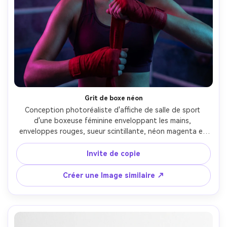
Grit de boxe néon
Conception photoréaliste d'affiche de salle de sport 
d'une boxeuse féminine enveloppant les mains, 
enveloppes rouges, sueur scintillante, néon magenta et 
lumières de jante cyan, atmosphère fumée, cordes de ring 
de boxe floues en arrière-plan, regard confiant vers la 
Invite de copie
caméra, typographie en titre: "Pas d'EXCUSES", sous-
texte: "Un tour de plus.", type sans serif moderne avec 
Créer une Image similaire ↗
effet de lueur, classement des couleurs 
cinématographiques, mise au point nette, Canon R5, 
objectif 50mm, mise en page d'affiche verticale avec un 
espace négatif généreux pour le texte-AR 4:5