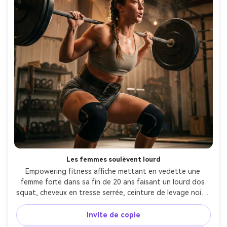
Les femmes soulèvent lourd
Empowering fitness affiche mettant en vedette une 
femme forte dans sa fin de 20 ans faisant un lourd dos 
squat, cheveux en tresse serrée, ceinture de levage noire, 
manches de genou, salle de sport de l'entrepôt gritty, 
chaud tungstène lumières pratiques en arrière-plan, 
Invite de copie
basse angle dramatique, titre texte: "strong est la 