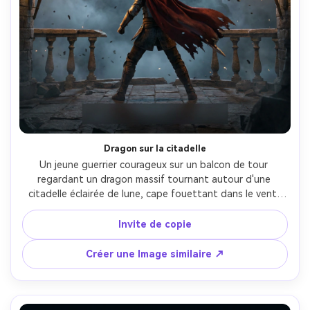
Dragon sur la citadelle
Un jeune guerrier courageux sur un balcon de tour 
regardant un dragon massif tournant autour d'une 
citadelle éclairée de lune, cape fouettant dans le vent, 
flammes éclairant, ciel étoilé avec des cendres dérivantes, 
large posture héroïque, rétroéclairage cinématographique 
Invite de copie
et brume volumétrique, composition d'affiche de jeu 
fantastique épique avec zone de titre claire en haut et 
Créer une Image similaire ↗
zone de crédits en bas, armure photoréaliste et échelles, 
prise sur Sony A7IV, 35mm f/1.8, haute résolution-AR 4:5