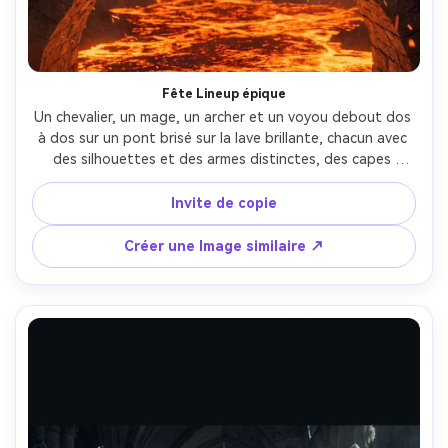
Fête Lineup épique
Un chevalier, un mage, un archer et un voyou debout dos 
à dos sur un pont brisé sur la lave brillante, chacun avec 
des silhouettes et des armes distinctes, des capes 
soufflées par le vent, des braises dans l'air, un éclairage 
cinématographique humoureux avec une forte lumière de 
Invite de copie
jante, une composition centrée avec de l'espace pour le 
titre et le slogan, un détail d'armure de qualité cosplay 
Créer une Image similaire ↗
ultra-réaliste, tiré sur Canon R5, objectif 50 mm, texture 
nette, look art clé de jeu blockbuster-AR 4:5