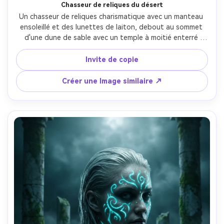
Chasseur de reliques du désert
Un chasseur de reliques charismatique avec un manteau 
ensoleillé et des lunettes de laiton, debout au sommet 
d'une dune de sable avec un temple à moitié enterré 
derrière, tenant un artefact lumineux qui illumine leur 
visage, coucher de soleil chaud avec de longues ombres, 
Invite de copie
particules de poussière, composition d'affiche fantaisie 
d'aventure avec un espace négatif supérieur pour le logo, 
Créer une Image similaire ↗
textiles photoréalistes, tourné sur Sony A1, 50mm f/1.2, 
classement des couleurs cinématographiques-AR 4:5