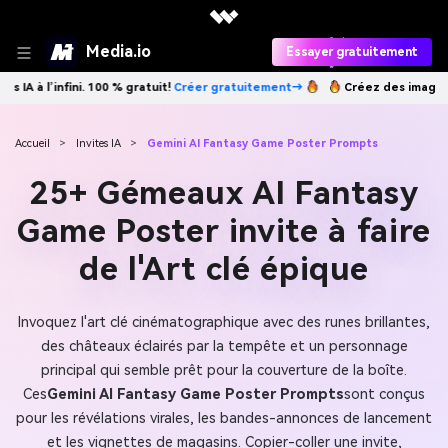
Media.io
Essayer gratuitement
Créer gratuitement→
Créez des images IA à l’infini. 100 % gratuit!
Cré
Accueil
>
Invites IA
>
Gemini AI Fantasy Game Poster Prompts
25+ Gémeaux AI Fantasy
Game Poster invite à faire
de l'Art clé épique
Invoquez l'art clé cinématographique avec des runes brillantes,
des châteaux éclairés par la tempête et un personnage
principal qui semble prêt pour la couverture de la boîte.
Ces
Gemini AI Fantasy Game Poster Prompts
sont conçus
pour les révélations virales, les bandes-annonces de lancement
et les vignettes de magasins. Copier-coller une invite,