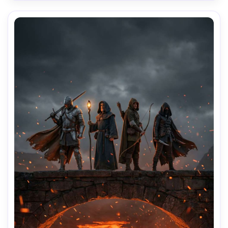
brouillard volumétrique, étincelles, texture de peau ultra-
réaliste, mise au point nette, prise sur Sony A7R IV, 85mm 
f/1.4, profondeur de champ peu profonde, composition 
d'affiche de jeu haut de gamme AAA-AR 4:5