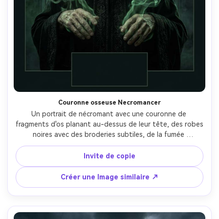
Couronne osseuse Necromancer
Un portrait de nécromant avec une couronne de 
fragments d'os planant au-dessus de leur tête, des robes 
noires avec des broderies subtiles, de la fumée 
nécrotique verte se serrant autour des mains, des portes 
du cimetière et la pleine lune derrière, un éclairage discret 
Invite de copie
avec des reflets verts étranges, un cadre d'affiche avec un 
espace négatif pour le logo, un détail photoréaliste du 
Créer une Image similaire ↗
visage, prise sur Nikon Z8, 85mm, contraste dramatique-
AR 4:5