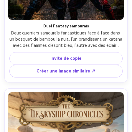
Duel Fantasy samouraïs
Deux guerriers samouraïs fantastiques face à face dans 
un bosquet de bambou la nuit, l'un brandissant un katana 
avec des flammes d'esprit bleu, l'autre avec des éclairs 
carmessins, la pluie tombant à travers la lumière des 
lanternes, composition d'affiche dynamique avec un 
Invite de copie
conflit centré et un espace de texte supérieur, armure 
ultra-réaliste et tissu humide, tiré sur Canon R3, 70mm, 
Créer une Image similaire ↗
action nette gel- -ar 4:5