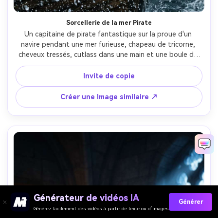
Sorcellerie de la mer Pirate
Un capitaine de pirate fantastique sur la proue d'un 
navire pendant une mer furieuse, chapeau de tricorne, 
cheveux tressés, cutlass dans une main et une boule de 
sort brillante dans l'autre, éclair divisant les nuages, spray 
d'eau gelé dans les airs, composition d'affiche 
Invite de copie
cinématographique avec l'espace du titre en haut, 
textures ultra-réalistes, prise sur Sony A7R V, 35mm, haut 
Créer une Image similaire ↗
look d'obturateur-AR 4:5
Générateur de vidéos IA
Générer
Générez facilement des vidéos à partir de texte ou d’images