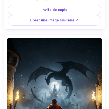
magie carmesine, longue robe de velours se réunissant 
comme de la fumée, ruines de cathédrale avec des éclats 
Invite de copie
de vitraux flottant, éclairage discret avec une lueur 
rouge, mise en page d'affiche avec un espace de texte 
Créer une Image similaire ↗
supérieur, ombres dramatiques, détails ultra-réalistes, 
prise sur Nikon Z9, 70 mm, contraste de qualité studio, 
finition d'affiche de jeu cinématographique-AR 4:5