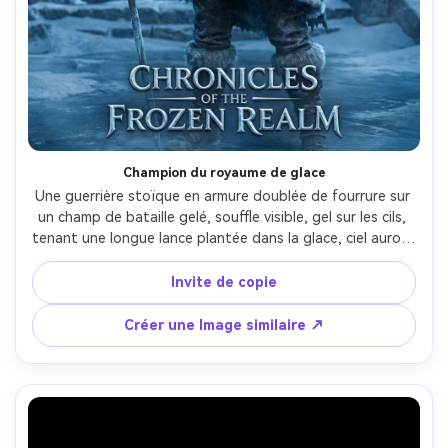
Créez des images IA
à l’infini. 100 %
gratuit!
Créer Gratuitement →
Champion du royaume de glace
Une guerrière stoïque en armure doublée de fourrure sur 
un champ de bataille gelé, souffle visible, gel sur les cils, 
tenant une longue lance plantée dans la glace, ciel aurora 
borealis derrière des ruines couvertes de neige, éclairage 
bleu frais avec lumière de bord brillante, disposition 
Invite de copie
d'affiche forte avec espace de titre, détail ultra-réaliste, 
prise sur Nikon Z8, 105mm, texture nette, style d'affiche 
Créer une Image similaire ↗
de jeu cinématographique fantastique-AR 4:5