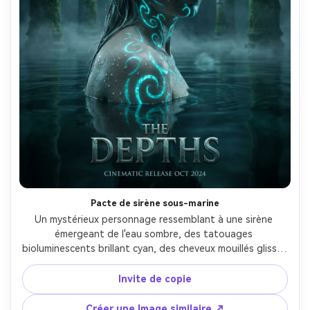
Pacte de sirène sous-marine
Un mystérieux personnage ressemblant à une sirène 
émergeant de l'eau sombre, des tatouages 
bioluminescents brillant cyan, des cheveux mouillés glissés 
en arrière, des anciens piliers noyés derrière, des reflets 
du clair de lune et du brouillard, un cadre d'affiche 
Invite de copie
cinématographique avec le portrait central et la zone du 
titre, des gouttelettes d'eau ultra-réalistes et la texture 
Créer une Image similaire ↗