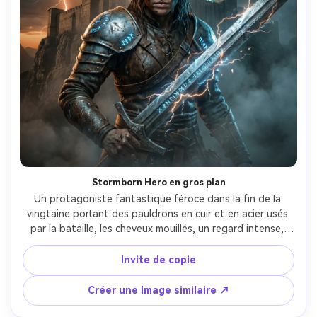
Stormborn Hero en gros plan
Un protagoniste fantastique féroce dans la fin de la 
vingtaine portant des pauldrons en cuir et en acier usés 
par la bataille, les cheveux mouillés, un regard intense, 
tenant une épée gravée en rune angulée vers la caméra, 
une tempête de foudre derrière une forteresse sur le 
Invite de copie
flanc d'une falaise, une qualité de couleur dramatique 
bleu et ambre, une affiche cinématographique avec un 
Créer une Image similaire ↗
espace négatif propre en haut pour le titre du jeu, 