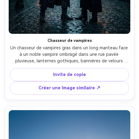
Chasseur de vampires
Un chasseur de vampires gras dans un long manteau face 
à un noble vampire ombragé dans une rue pavée 
pluvieuse, lanternes gothiques, bannières de velours 
rouge, contact visuel tensionné, rétroéclairage 
cinématographique et bandes de pluie, composition 
Invite de copie
artistique clé d'affiche avec des lignes de tête diagonales 
et de l'espace pour le titre, visages photoréalistes et 
Créer une Image similaire ↗
tissu, prise sur Sony A7S III, 35mm, contraste élevé-AR 4:5