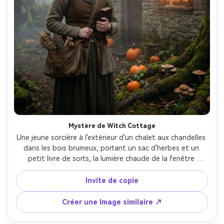
Mystère de Witch Cottage
Une jeune sorcière à l'extérieur d'un chalet aux chandelles 
dans les bois brumeux, portant un sac d'herbes et un 
petit livre de sorts, la lumière chaude de la fenêtre 
contrastant le brouillard frais, des champignons et des 
citrouilles comme accessoires subtils, une ambiance 
Invite de copie
sombre-fantastique confortable, mise en page d'affiche 
avec un espace de titre en haut, portrait photoréaliste, 
Créer une Image similaire ↗
tourné sur Sony A7IV, 50mm, bokeh doux, notation 
cinématographique-AR 4:5