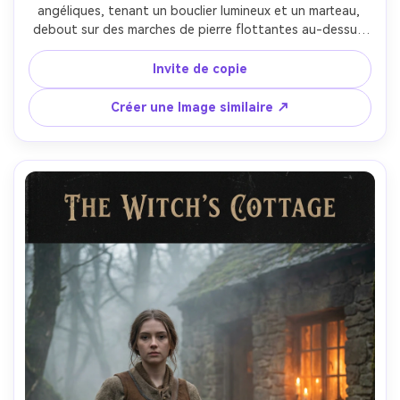
angéliques, tenant un bouclier lumineux et un marteau, 
debout sur des marches de pierre flottantes au-dessus 
des nuages, halo de soleil derrière la tête, particules 
dérivant, pose centrée héroïque, espace négatif propre 
Invite de copie
pour le titre du jeu en haut, réflexions métalliques ultra-
réalistes, prise sur Nikon Z9, 85mm, détails nets, affiche 
Créer une Image similaire ↗
cinématographique épique