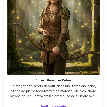
Forest Guardian Calme
Un ranger elfe serein debout dans une forêt ancienne, 
ruines de pierre recouvertes de mousse, lucioles, doux 
rayons de Dieu à travers les arbres, tenant un arc avec 
des vignes sculptées, sourire doux, ambiance fantastique 
confortable avec des verts chauds et de l'or, composition 
Invite de copie