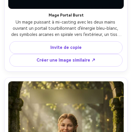
Mage Portal Burst
Un mage puissant à mi-casting avec les deux mains 
ouvrant un portail tourbillonnant d'énergie bleu-blanc, 
des symboles arcanes en spirale vers l'extérieur, un tissu 
de robe se déplaçant comme une vague, une ruelle ruinée 
éclairée par la lueur du portail, un éclairage 
Invite de copie
cinématographique à haut contraste, un cadre d'art clé 
d'affiche avec sujet centré et un espace négatif propre 
Créer une Image similaire ↗
pour la typographie, visage et mains photoréalistes, prise 
sur Canon EOS R3, 85mm, mise au point nette, notation 
des couleurs dramatique-AR 4:5