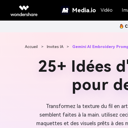
Media.io
Vidéo
Im
C
Accueil
>
Invites IA
>
Gemini AI Embroidery Prom
25+ Idées d
pour de
Transformez la texture du fil en art
semblent faites à la main. utilisez cec
maquettes et des visuels prêts à des 