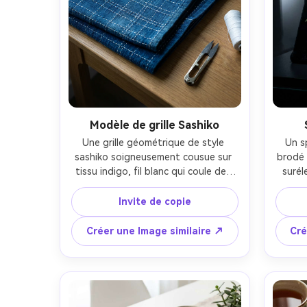
Modèle de grille Sashiko
Une grille géométrique de style 
Un s
sashiko soigneusement cousue sur 
brodé 
tissu indigo, fil blanc qui coule des 
surél
points avec un espacement précis, 
visibl
ambiance textile japonaise 
de m
Invite de copie
traditionnelle, tissu plié avec des plis 
bords f
propres, accessoires minimaux, 
de lu
Créer une Image similaire ↗
Cré
lumière directionnelle fraîche, tiré sur 
humo
Sony A7R V, 35 mm, haute clarté, 
prise 
texture de fibre réaliste, esthétique 
ultr
artisanale calme-AR 4:5
photog