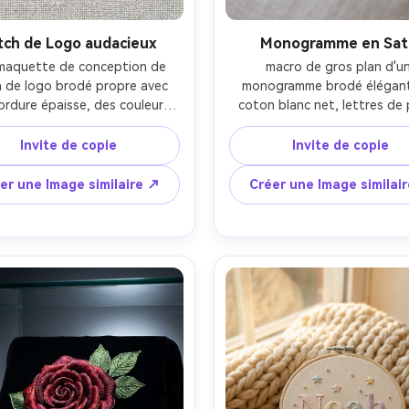
tch de Logo audacieux
Monogramme en Sat
maquette de conception de 
macro de gros plan d'un
 de logo brodé propre avec 
monogramme brodé élégant 
ordure épaisse, des couleurs 
coton blanc net, lettres de 
 fil à haut contraste, des 
satiné avec direction de fil li
res de remplissage denses, 
minuscule ombrage dans les va
Invite de copie
Invite de copie
e sur un fond neutre avec un 
de point, brillance subtile, se
tissu visible, des bords nets, 
de luxe minimaliste, éclairage d
er une Image similaire ↗
Créer une Image similai
mplicité prête à la marque, un 
chaud, prise sur Nikon Z8, mac
age stroboscopique de studio, 
mm, profondeur de champ 
 sur Canon R5, 85mm, ultra-
profonde, détail textile
 texture de fil réaliste, style 
photoréaliste-AR 4:5
 de produit commercial- -ar 
4:5