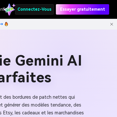
rifs
Connectez-Vous
Essayer gratuitement
t→
ie Gemini AI
arfaites
n et des bordures de patch nettes qui
r et générer des modèles tendance, des
 Etsy, les cadeaux et les marchandises