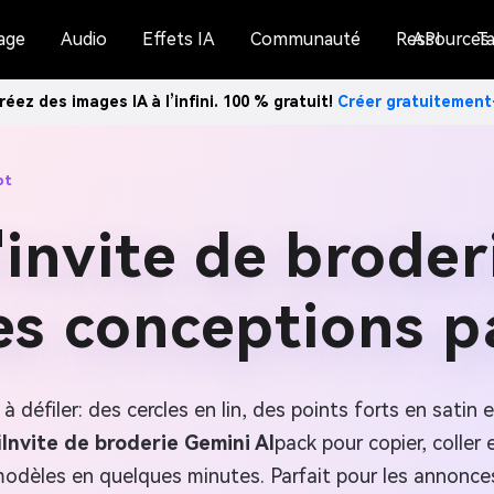
age
Audio
Effets IA
Communauté
Ressources
API
Ta
réez des images IA à l’infini. 100 % gratuit!
Créer gratuitemen
pt
'invite de broder
s conceptions p
 à défiler: des cercles en lin, des points forts en sati
i
Invite de broderie Gemini AI
pack pour copier, colle
modèles en quelques minutes. Parfait pour les annonces