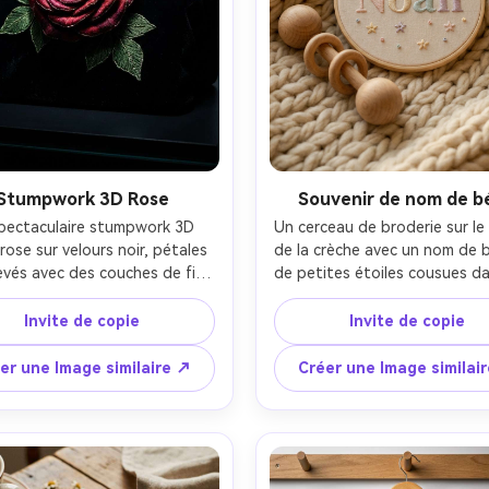
Stumpwork 3D Rose
Souvenir de nom de b
pectaculaire stumpwork 3D 
Un cerceau de broderie sur le
rose sur velours noir, pétales 
de la crèche avec un nom de b
evés avec des couches de fil 
de petites étoiles cousues da
es et des points forts subtils, 
fils pastel doux, des lettre
inuscules feuilles avec des 
point de satin doux, de pet
Invite de copie
Invite de copie
ilaires, texture faite à la main 
accents de nœuds français, p
xe, éclairage studio sombre 
sur une couverture tricotée a
er une Image similaire ↗
Créer une Image similai
reux avec lumière de jante, 
hochet en bois, lumière chaude
sur Canon R5, macro 100 mm, 
fenêtre, tiré sur Sony A7IV, 5
a-détaillé, haut contraste, 
profondeur de champ pe
raphie artisanale de qualité 
profonde, ambiance sentimen
galerie-AR 4:5
confortable- -ar 4:5