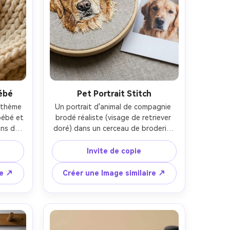
ébé
Pet Portrait Stitch
 thème 
Un portrait d'animal de compagnie 
ébé et 
brodé réaliste (visage de retriever 
ns des 
doré) dans un cerceau de broderie, 
s de 
texture de fourrure de points longs 
its 
et courts, mélange de couleurs 
Invite de copie
lacé 
subtil, tissu de fond propre, placé à 
vec un 
côté de l'impression photo de 
re ↗
Créer une Image similaire ↗
 de la 
référence correspondante, lumière 
0 mm, 
douce du jour, prise sur Nikon Z7 II, 
u 
85mm, mise au point nette sur les 
tale 
points, détail d'artisanat 
photoréaliste- -ar 4:5