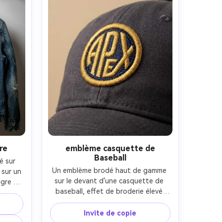
re
emblème casquette de
Baseball
 sur 
Un emblème brodé haut de gamme 
sur un 
sur le devant d'une casquette de 
gre 
baseball, effet de broderie élevé 
des 
propre, couture serrée, ombres 
, des 
subtiles sur le panneau de 
ure et 
Invite de copie