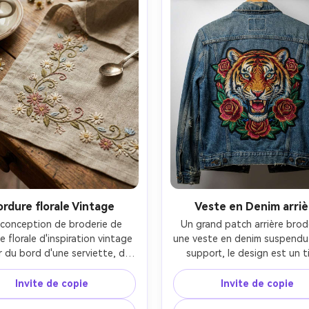
ordure florale Vintage
Veste en Denim arriè
conception de broderie de 
Un grand patch arrière brodé
 florale d'inspiration vintage 
une veste en denim suspendu 
 du bord d'une serviette, de 
support, le design est un ti
cules marguerites et vignes 
audacieux avec des roses, 
des couleurs de fil antiques 
points de remplissage denses
Invite de copie
Invite de copie
ées, points de tige délicats 
couleurs de fil vives, une text