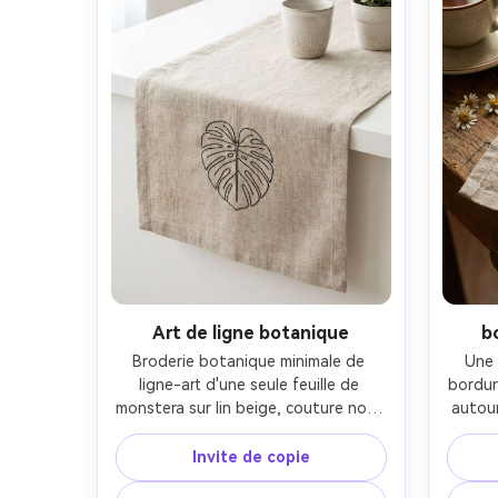
Art de ligne botanique
b
Broderie botanique minimale de 
Une 
ligne-art d'une seule feuille de 
bordure
monstera sur lin beige, couture noire 
autour
fine avec des courbes parfaites, 
minus
beaucoup d'espace négatif, 
dans 
Invite de copie
esthétique scandinave moderne, 
atténu