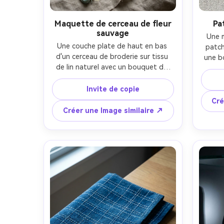
Maquette de cerceau de fleur
Pa
sauvage
Une 
Une couche plate de haut en bas 
patch
d'un cerceau de broderie sur tissu 
une b
de lin naturel avec un bouquet de 
de
fleurs sauvages délicat cousu avec 
coutu
des points de satin et des nœuds 
Invite de copie
placé
français, palette de fil pastel, 
léger 
Cré
brillance subtile du fil et texture 
une si
Créer une Image similaire ↗
surélevée, petites ciseaux et 
éclair
bobines en bois à proximité, lumière 
tiré
douce de la fenêtre, minimale 
nette,
esthétique artisanale confortable, 
photo
prise sur Sony A7IV, 50mm, haute 
résolution, mise au point nette, 
ombres naturelles, photographie de 
produit éditorial-AR 4:5