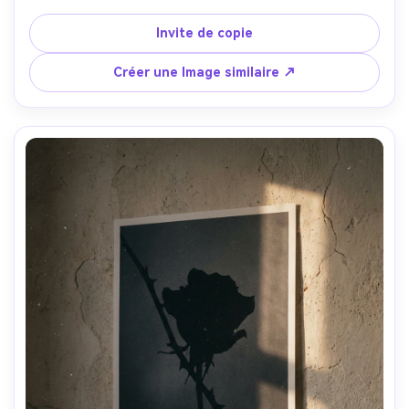
contraste, texte minimal, titre sans serif audacieux, 
palette monochrome avec un soulignement rouge sang, 
Invite de copie
texture de brouillard subtile, bords nets, fibres de papier 
réalistes, réflexion des projecteurs, prise sur Canon R6 
Créer une Image similaire ↗
Mark II, 85mm, f/2.2- -ar 4:5