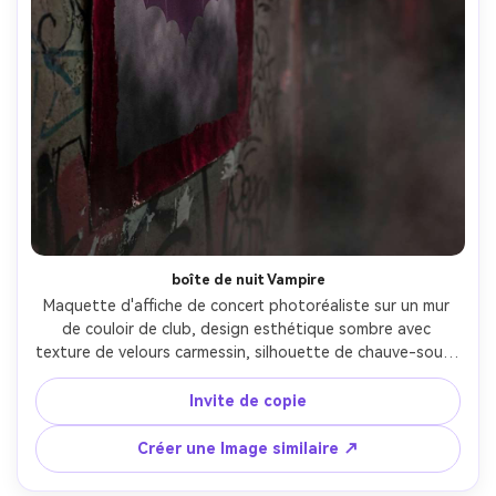
boîte de nuit Vampire
Maquette d'affiche de concert photoréaliste sur un mur 
de couloir de club, design esthétique sombre avec 
texture de velours carmessin, silhouette de chauve-souris 
subtile, titre serif élégant, lumière de bord rouge néon, 
fond dégradé fumé, coins en détresse, superposition de 
Invite de copie
sérigraphie réaliste, éclairage humoreux discret, prise sur 
Sony A7IV, 35mm, f/1.8, profondeur peu profonde avec 
Créer une Image similaire ↗
mise au point nette de l'affiche-AR 4:5