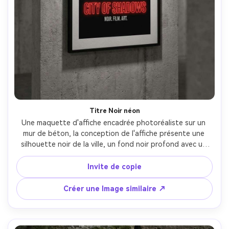
Titre Noir néon
Une maquette d'affiche encadrée photoréaliste sur un 
mur de béton, la conception de l'affiche présente une 
silhouette noir de la ville, un fond noir profond avec un 
grain de film subtil, une typographie sans serif nette et 
condensée, une lueur en tête rouge néon, un sous-texte 
Invite de copie
minimal, un contraste élevé, une disposition éditoriale 
moderne, une texture de papier réaliste, un projecteur de 
Créer une Image similaire ↗
galerie doux, prise sur Sony A7IV, 50mm, f/2.0, profondeur 
de champ peu profonde, mise au point nette, 
présentation d'affiche premium-AR 4:5