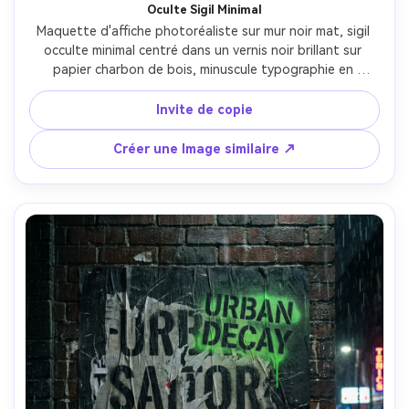
Oculte Sigil Minimal
Maquette d'affiche photoréaliste sur mur noir mat, sigil 
occulte minimal centré dans un vernis noir brillant sur 
papier charbon de bois, minuscule typographie en 
majuscules, bordure de ligne fine, détails microtexte, 
palette monochrome avec un léger accent de point 
Invite de copie
rouge, fibres de papier premium visibles, éclairage de 
jante douce, prise sur Canon R6, 85mm, f/2.0, photo 
Créer une Image similaire ↗
d'impression éditoriale nette-AR 4:5