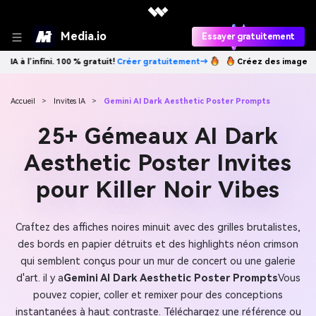
Media.io
Essayer gratuitement
atuitement→
Créez des images IA à l’infini. 100 % gratuit!
Créer grat
Accueil
>
Invites IA
>
Gemini AI Dark Aesthetic Poster Prompts
25+ Gémeaux AI Dark
Aesthetic Poster Invites
pour Killer Noir Vibes
Craftez des affiches noires minuit avec des grilles brutalistes,
des bords en papier détruits et des highlights néon crimson
qui semblent conçus pour un mur de concert ou une galerie
d'art. il y a
Gemini AI Dark Aesthetic Poster Prompts
Vous
pouvez copier, coller et remixer pour des conceptions
instantanées à haut contraste. Téléchargez une référence ou