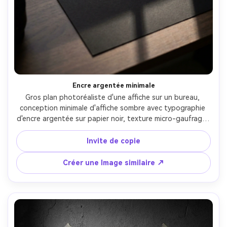
Encre argentée minimale
Gros plan photoréaliste d'une affiche sur un bureau, 
conception minimale d'affiche sombre avec typographie 
d'encre argentée sur papier noir, texture micro-gaufrage, 
marges nettes, minuscules coordonnées comme détail, 
décrochage d'ombre douce, grain de papier réaliste et 
Invite de copie
reflets speculaires, prise sur Canon R5, 100mm, f/4, 
réalisme produit haute résolution-AR 4:5
Créer une Image similaire ↗