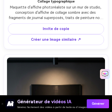
Collage typographique
Maquette d'affiche photoréaliste sur un mur de studio, 
conception d'affiche de collage sombre avec des 
fragments de journal superposés, traits de peinture noir, 
bandes de type déchirées blanches, marques de timbre 
rouges, texture gracieuse, composition éditoriale punk, 
Invite de copie
bords de papier collé réalistes, éclairage latéral dur, prise 
sur Nikon Z6 II, 35mm, f/2.8, détail de texture nette-AR 
Créer une Image similaire ↗
4:5
Générateur de vidéos IA
Générer
Générez facilement des vidéos à partir de texte ou d’images