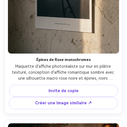
Épines de Rose monochromes
Maquette d'affiche photoréaliste sur mur en plâtre 
texturé, conception d'affiche romantique sombre avec 
une silhouette macro rose noire et épines, noirs 
profonds, dégradés gris doux, minuscule typographie 
serif, mise en page minimale, poussière subtile et grain de 
Invite de copie
film, texture papier réaliste de beaux-arts, lumière latérale 
humoreuse, prise sur Sony A7IV, macro 90mm, f/3.5, 
Créer une Image similaire ↗
réalisme d'impression ultra-détaillé-AR 4:5