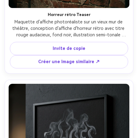
Horreur rétro Teaser
Maquette d'affiche photoréaliste sur un vieux mur de 
théâtre, conception d'affiche d'horreur rétro avec titre 
rouge audacieux, fond noir, illustration semi-tonale 
grainé, coins usés, taches de papier vieilli, zone classique 
de la ligne d'étiquette, bordure épaisse, texture 
Invite de copie
d'impression offset réaliste, éclairage de tungstène 
faible, prise sur Fujifilm GFX 50S II, 45mm, f/2.8- -ar 4:5
Créer une Image similaire ↗