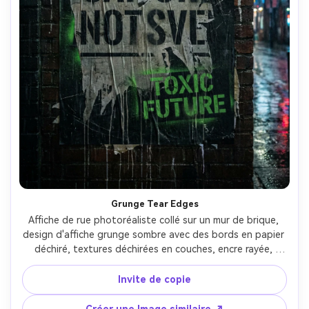
Grunge Tear Edges
Affiche de rue photoréaliste collé sur un mur de brique, 
design d'affiche grunge sombre avec des bords en papier 
déchiré, textures déchirées en couches, encre rayée, 
typographie de pochoir étalée, palette noire et gris sale 
avec reflets verts toxiques, grain lourd, rayures de colle 
Invite de copie
réalistes, reflets de nuit pluvieuse, prise sur Fujifilm X-T5, 
23mm, f/2.8, réalisme urbain cinématographique- -ar 4:5
Créer une Image similaire ↗