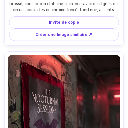
brossé, conception d'affiche tech-noir avec des lignes de 
circuit abstraites en chrome foncé, fond noir, accents 
microglow cyan, typographie géométrique audacieuse, 
iconographie minimale, contraste élevé, scintillement 
Invite de copie
d'encre métallique réaliste, éclairage studio cool, prise sur 
Canon R5, 50mm, f/2.5, détails nets et réflexions nettes-
Créer une Image similaire ↗
AR 4:5