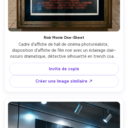
Créez des images IA
à l’infini. 100 %
gratuit!
Créer Gratuitement →
Noir Movie One-Sheet
Cadre d'affiche de hall de cinéma photoréaliste, 
disposition d'affiche de film noir avec un éclairage clair-
oscuro dramatique, détective silhouetté en trench coat, 
fumée de cigarette se serrant dans le titre, monochrome 
avec un accent rouge pour les crédits, bloc de 
Invite de copie
facturation classique, rayures subtiles du film, réflexion 
d'impression brillante, tourné sur Sony A7S III, 35mm, 
Créer une Image similaire ↗
f/1.8, réalisme cinématographique-AR 4:5