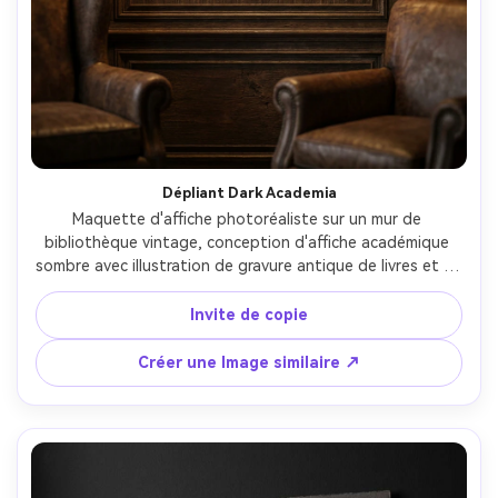
Dépliant Dark Academia
Maquette d'affiche photoréaliste sur un mur de 
bibliothèque vintage, conception d'affiche académique 
sombre avec illustration de gravure antique de livres et de 
bougies, palette sépia-sur-noir, typographie serif, plis de 
papier subtils, emblème de sceau de cire, espacement 
Invite de copie
élégant, vignette douce, texture de papier d'archives 
réaliste, projecteur tungstène chaud, tiré sur Sony A7IV, 
Créer une Image similaire ↗
55mm, f/2.8, réalisme d'impression haut de gamme-AR 4:5