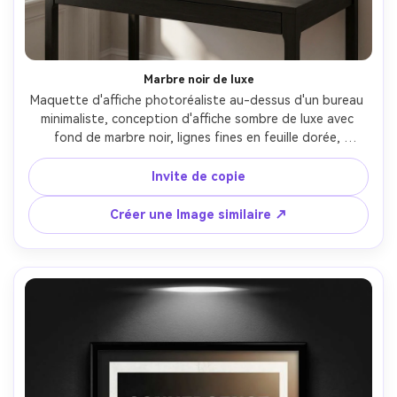
Marbre noir de luxe
Maquette d'affiche photoréaliste au-dessus d'un bureau 
minimaliste, conception d'affiche sombre de luxe avec 
fond de marbre noir, lignes fines en feuille dorée, 
typographie moderne de haute mode, espace négatif 
généreux, grain subtil, papier mat premium, lumière de 
Invite de copie
fenêtre douce, prise sur Nikon Z8, 50mm, f/2.8, propre 
style de photographie de produit éditorial- -ar 4:5
Créer une Image similaire ↗