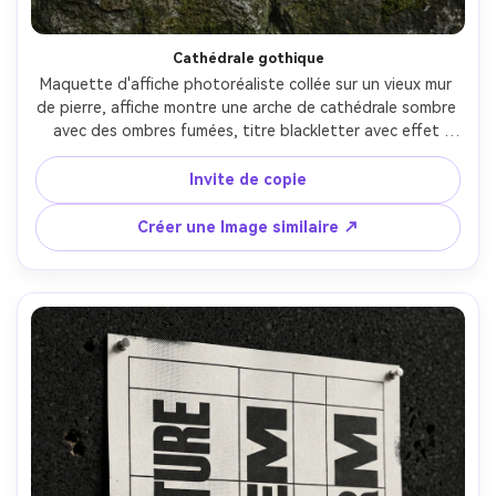
Cathédrale gothique
Maquette d'affiche photoréaliste collée sur un vieux mur 
de pierre, affiche montre une arche de cathédrale sombre 
avec des ombres fumées, titre blackletter avec effet 
d'encre métallique, relief argenté subtil, palette 
monochrome à haut contraste, bords détressés, 
Invite de copie
ornements de bordure de style occulte, grain de papier 
mat réaliste, éclairage latéral humoreux, prise sur Canon 
Créer une Image similaire ↗
R5, 35mm, f/2.2, produit éditorial prise de vue réalisme- -
ar 4:5