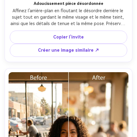
Adoucissement pièce désordonnée
Affinez l’arrière-plan en floutant le désordre derrière le 
sujet tout en gardant le même visage et le même teint, 
ainsi que les détails de tenue et la même pose. Préservez 
la texture du tissu et les coutures, gardez l’éclairage 
original pour un premier plan intact. Utilisez un flou doux 
Copier l’invite
qui réduit les distractions sans halos, sauvegardez 
l’éclairage --ar 4:5
Créer une image similaire ↗