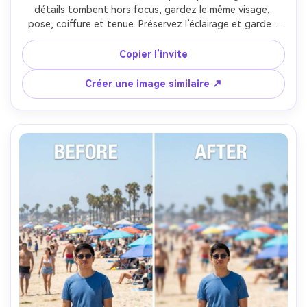
détails tombent hors focus, gardez le même visage, 
pose, coiffure et tenue. Préservez l’éclairage et gardez 
les contours des lunettes, boucles d’oreilles et épaules 
nets. Utilisez un flou subtil à moyen pour un rendu naturel 
Copier l’invite
et proportions crédibles --ar 4:5
Créer une image similaire ↗