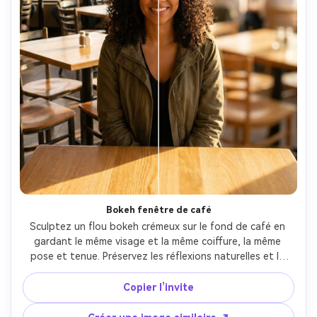
Bokeh fenêtre de café
Sculptez un flou bokeh crémeux sur le fond de café en 
gardant le même visage et la même coiffure, la même 
pose et tenue. Préservez les réflexions naturelles et le 
teint, gardez l’équilibre des couleurs du café pour qu’il 
reste authentique. Rendez le flou modérément fort avec 
Copier l’invite
un dégradé naturel derrière le sujet, préservez la direction 
des ombres --ar 4:5