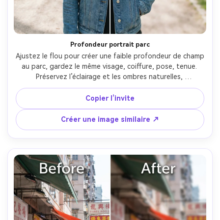
Créez des images IA
à l’infini. 100 %
gratuit!
Profondeur portrait parc
Créer Gratuitement →
Ajustez le flou pour créer une faible profondeur de champ 
au parc, gardez le même visage, coiffure, pose, tenue. 
Préservez l’éclairage et les ombres naturelles, 
sauvegardez les couleurs du fond pour un vert réaliste. 
Flou doux avec dégradé derrière le sujet, direction des 
Copier l’invite
ombres préservée --ar 4:5
Créer une image similaire ↗