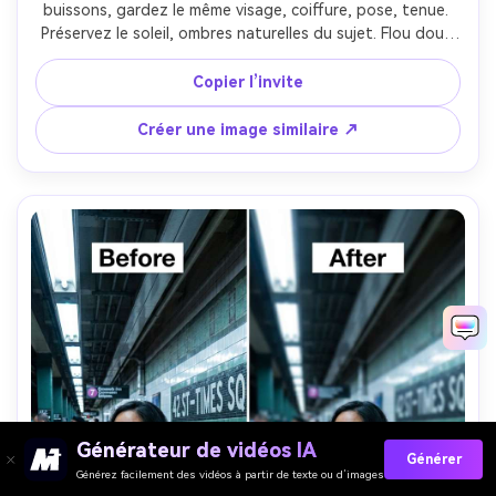
buissons, gardez le même visage, coiffure, pose, tenue. 
Préservez le soleil, ombres naturelles du sujet. Flou doux 
avec dégradé pour éviter contours découpés sur cheveux, 
détails du fond sauvegardés --ar 4:5
Copier l’invite
Créer une image similaire ↗
Générateur de vidéos IA
Générer
Générez facilement des vidéos à partir de texte ou d’images