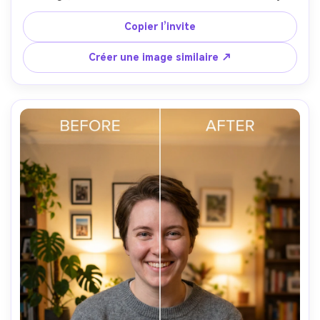
évitez les halos sur cheveux et mains, sauvegardez 
l’éclairage --ar 4:5
Copier l’invite
Créer une image similaire ↗