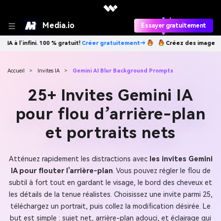
Media.io
Essayer gratuitement
er gratuitement→
Créez des images IA à l’infini. 100 % gratuit!
Créer 
Accueil
>
Invites IA
>
Gemini AI Blur Background Prompts
25+ Invites Gemini IA
pour flou d’arrière-plan
et portraits nets
Atténuez rapidement les distractions avec
les invites Gemini
IA pour flouter l’arrière-plan
. Vous pouvez régler le flou de
subtil à fort tout en gardant le visage, le bord des cheveux et
les détails de la tenue réalistes. Choisissez une invite parmi 25,
téléchargez un portrait, puis collez la modification désirée. Le
but est simple : sujet net, arrière-plan adouci, et éclairage qui