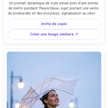
Un portrait dynamique de style urbain près d'une entrée 
de métro pendant l'heure bleue, sujet portant une veste 
de bombardier et des écouteurs, signalisation au néon et 
lumières d'escalier derrière, ciel ambiant frais mélangé à 
des lumières pratiques dures, prise sur Nikon Z6II, 28 mm 
Invite de copie
f/1.8, demi-corps basse-angle, lignes de tête fortes, 
détails nets, ambiance cinématographique gracieuse, 
Créer une Image similaire ↗
ultra-réaliste-AR 4:5