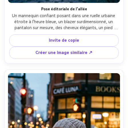
Pose éditoriale de l'allée
Un mannequin confiant posant dans une ruelle urbaine 
étroite à l'heure bleue, un blazer surdimensionné, un 
pantalon sur mesure, des cheveux élégants, un pied 
contre le mur, des panneaux de magasin brillants et des 
lumières à chaîne derrière, une lumière ambiante bleue 
Invite de copie
fraîche mélangée à des lumières pratiques chaudes, prise 
sur Fujifilm GFX 100S, 63 mm f/2.8, encadrement trois 
Créer une Image similaire ↗
quarts, mise au point nette, évaluation des couleurs 
éditoriales de mode premium, photoréaliste- -ar 4:5