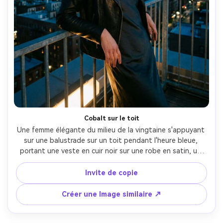
Cobalt sur le toit
Une femme élégante du milieu de la vingtaine s'appuyant 
sur une balustrade sur un toit pendant l'heure bleue, 
portant une veste en cuir noir sur une robe en satin, un 
vent doux dans ses cheveux, des lumières de la ville 
s'allumant derrière elle, un dégradé de ciel en cobalt 
Invite de copie
profond, une lumière subtile des lampadaires, prise sur un 
Sony A7IV, 85mm f/1.4, profondeur de champ peu 
Créer une Image similaire ↗
profonde, cadre à mi-corps, classement de couleur bleu 
teal cinématographique, texture de peau photoréaliste, 