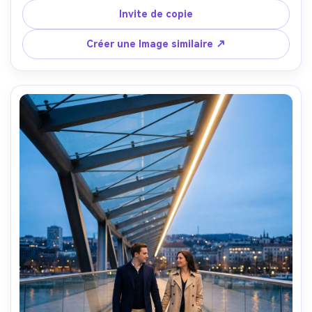
lointaines et bateaux créant bokeh, ciel aux tons frais 
Invite de copie
avec des nuages doux, prise sur Nikon Z8, 70mm f/2, 
cadre près de moyen, composition propre, ambiance 
Créer une Image similaire ↗
nostalgique calme, photoréaliste, mise au point nette-AR 
4:5