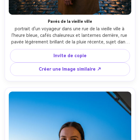
Pavés de la vieille ville
portrait d'un voyageur dans une rue de la vieille ville à 
l'heure bleue, cafés chaleureux et lanternes derrière, rue 
pavée légèrement brillant de la pluie récente, sujet dans 
un manteau de chameau avec une foulard, regardant sur 
le côté, prise sur Fujifilm X-T5, 35mm f/1.4, cadre à mi-
Invite de copie
corps, ambiance cinématographique confortable, texture 
photoréaliste-AR 4:5
Créer une Image similaire ↗