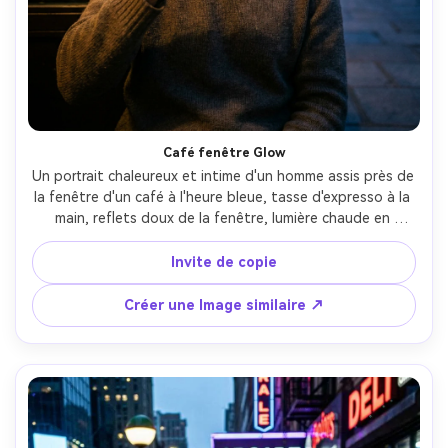
Créez des images IA
à l’infini. 100 %
gratuit!
Créer Gratuitement →
Café fenêtre Glow
Un portrait chaleureux et intime d'un homme assis près de 
la fenêtre d'un café à l'heure bleue, tasse d'expresso à la 
main, reflets doux de la fenêtre, lumière chaude en 
tungstène intérieur sur son visage contrasté avec le ciel 
bleu frais à l'extérieur, bokeh de rue de la ville au-delà du 
Invite de copie
verre, prise sur Sony A7IV, 50mm f/1.2, encadrement 
poitrine, contraste cinématographique, détail 
Créer une Image similaire ↗
photoréaliste-AR 4:5