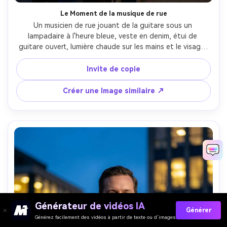
Le Moment de la musique de rue
Un musicien de rue jouant de la guitare sous un 
lampadaire à l'heure bleue, veste en denim, étui de 
guitare ouvert, lumière chaude sur les mains et le visage, 
ciel bleu frais et les piétons de passage doucement flou, 
tourné sur Canon R6, 50mm f/1.8, cadre à mi-prise, 
Invite de copie
sensation documentaire, contraste riche, détails ultra-
réalistes-AR 4:5
Créer une Image similaire ↗
Générateur de vidéos IA
Générer
Générez facilement des vidéos à partir de texte ou d’images