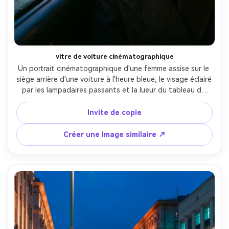
vitre de voiture cinématographique
Un portrait cinématographique d'une femme assise sur le 
siège arrière d'une voiture à l'heure bleue, le visage éclairé 
par les lampadaires passants et la lueur du tableau de 
bord, les lumières de la ville rayant à l'extérieur de la 
fenêtre, des réflexions subtiles sur le verre, tourné sur 
Invite de copie
Canon R5, 50mm f/1.4, encadrement en gros plan, 
profondeur de champ peu profonde, classification des 
Créer une Image similaire ↗
couleurs du film humoreux, ultra-réaliste-AR 4:5