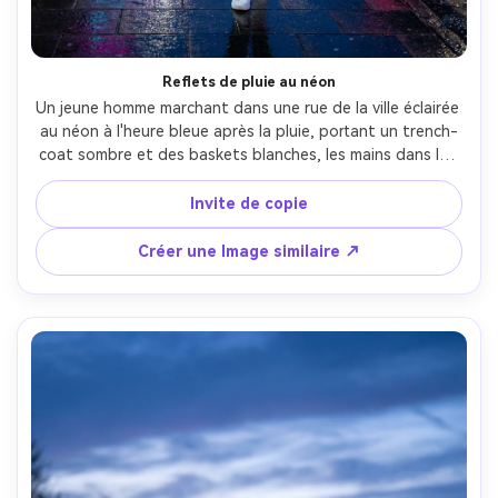
Reflets de pluie au néon
Un jeune homme marchant dans une rue de la ville éclairée 
au néon à l'heure bleue après la pluie, portant un trench-
coat sombre et des baskets blanches, les mains dans les 
poches, le trottoir mouillé reflétant la signalisation 
magenta et cyan, une brume légère dans l'air, des 
Invite de copie
lampadaires bokeh, tiré sur Canon R5, 35mm f/1.8, tout le 
corps au niveau des yeux, un léger flou de mouvement sur 
Créer une Image similaire ↗
les voitures de passage, éclairage cinématographique 
humoreux, ultra-réaliste, haut détail- -ar 4:5