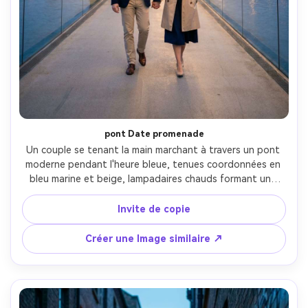
pont Date promenade
Un couple se tenant la main marchant à travers un pont 
moderne pendant l'heure bleue, tenues coordonnées en 
bleu marine et beige, lampadaires chauds formant une 
ligne de tête, lumières de la ville scintillant derrière, 
éclairage subtil de l'objectif, brume douce, prise sur Sony 
Invite de copie
A7R V, 50mm f/1.8, portrait complet, profondeur de champ 
peu profonde, look cinématographique romantique, tons 
Créer une Image similaire ↗
de peau réalistes, photographie éditoriale haute 
résolution-AR 4:5