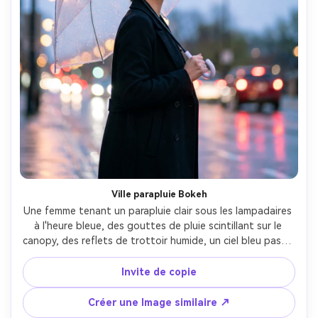
Ville parapluie Bokeh
Une femme tenant un parapluie clair sous les lampadaires 
à l'heure bleue, des gouttes de pluie scintillant sur le 
canopy, des reflets de trottoir humide, un ciel bleu pastel 
doux, des voitures passant comme un bokeh crémeux, 
tiré sur Sony A1, 85mm f/1.8, encadrement de portrait, 
Invite de copie
sourire doux, texture de peau propre, photographie de 
style de vie haut de gamme, qualité de couleur fraîche-AR 
Créer une Image similaire ↗
4:5