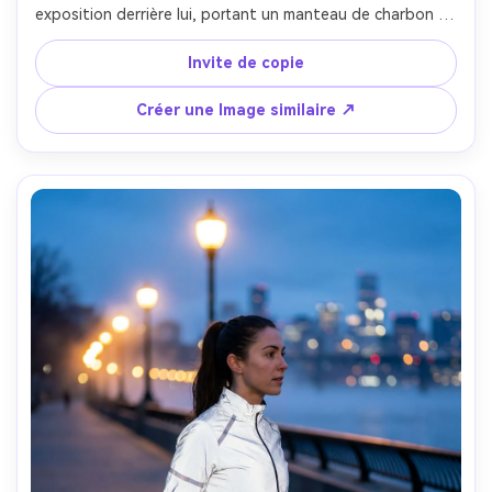
exposition derrière lui, portant un manteau de charbon de 
bois, expression calme, sujet net avec des feux de voiture 
flous, ciel bleu profond, tourné sur Sony A7R IV, 35 mm, 
Invite de copie
look simulé à longue exposition, composition de la règle 
des tiers, accents cinématographiques bleu et orange, 
Créer une Image similaire ↗
photoréaliste- -ar 4:5