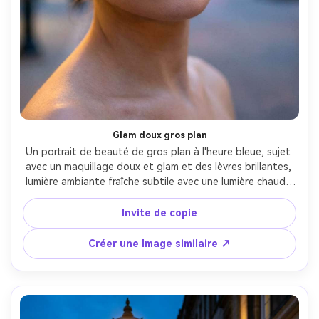
Glam doux gros plan
Un portrait de beauté de gros plan à l'heure bleue, sujet 
avec un maquillage doux et glam et des lèvres brillantes, 
lumière ambiante fraîche subtile avec une lumière chaude 
de bord de lampadaire, lumières floues de la ville en 
arrière-plan, prise sur Sony A7IV, 85mm f/1.4, cadre serré, 
Invite de copie
tack-yeux tranchants, bokeh crémeux, photographie de 
beauté éditoriale, photoréaliste- -ar 4:5
Créer une Image similaire ↗