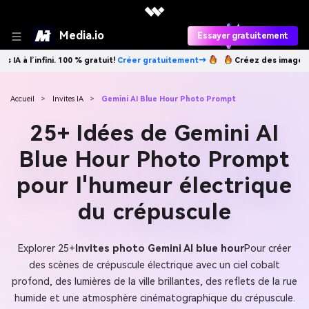
Media.io
Essayer gratuitement
er gratuitement→
Créez des images IA à l’infini. 100 % gratuit!
Créer 
Accueil
>
Invites IA
>
Gemini AI Blue Hour Photo Prompt
25+ Idées de Gemini AI
Blue Hour Photo Prompt
pour l'humeur électrique
du crépuscule
Explorer 25+
Invites photo Gemini AI blue hour
Pour créer
des scènes de crépuscule électrique avec un ciel cobalt
profond, des lumières de la ville brillantes, des reflets de la rue
humide et une atmosphère cinématographique du crépuscule.