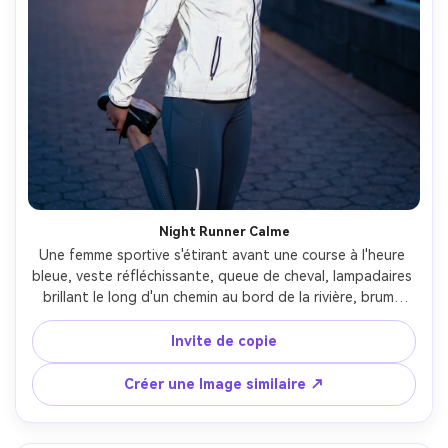
Night Runner Calme
Une femme sportive s'étirant avant une course à l'heure 
bleue, veste réfléchissante, queue de cheval, lampadaires 
brillant le long d'un chemin au bord de la rivière, brume 
fraîche et horizon lointain bokeh, photographié sur Nikon 
Z8, 50mm f/1.8, trois quarts de cadre, ambiance sportive 
Invite de copie
propre, mise au point nette, peau réaliste, classement 
des couleurs moderne- -ar 4:5
Créer une Image similaire ↗