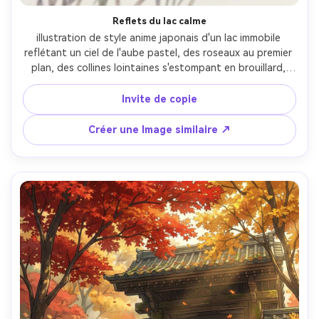
Reflets du lac calme
illustration de style anime japonais d'un lac immobile 
reflétant un ciel de l'aube pastel, des roseaux au premier 
plan, des collines lointaines s'estompant en brouillard, 
des ondulations subtiles et des dégradés de lumière 
douce, art de ligne délicat, texture de fond peinte à la 
Invite de copie
main, composition minimaliste calme, humeur sereine, 
objectif de 85 mm, profondeur de champ peu profonde- 
Créer une Image similaire ↗
-ar 4:5