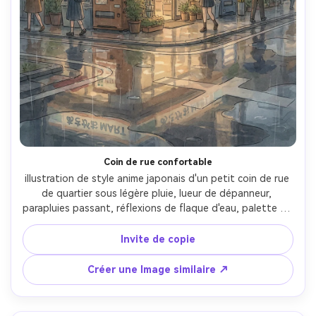
Coin de rue confortable
illustration de style anime japonais d'un petit coin de rue 
de quartier sous légère pluie, lueur de dépanneur, 
parapluies passant, réflexions de flaque d'eau, palette de 
couleurs atténuée avec des points forts chauds, 
accessoires d'arrière-plan détaillés, humeur 
Invite de copie
cinématographique de tranche de vie, travail de ligne 
propre, objectif de 85 mm, profondeur de champ peu 
Créer une Image similaire ↗
profonde-AR 4:5