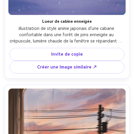
Lueur de cabine enneigée
illustration de style anime japonais d'une cabane 
confortable dans une forêt de pins enneigée au 
crépuscule, lumière chaude de la fenêtre se répandant sur 
la neige fraîche, chutes de neige douces, fumée de 
cheminée se recourbant dans un ciel violet, ombrage 
Invite de copie
peintre doux, fond détaillé avec un silence hivernal 
tranquille, encadrement cinématographique, objectif 85 
Créer une Image similaire ↗
mm, profondeur de champ peu profonde-AR 4:5