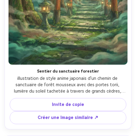
Sentier du sanctuaire forestier
illustration de style anime japonais d'un chemin de 
sanctuaire de forêt mousseux avec des portes torii, 
lumière du soleil tachetée à travers de grands cèdres, 
motes de poussière flottantes, lanternes en pierre 
brillant faiblement, verts riches avec des couches de 
Invite de copie
brouillard subtiles, textures peintes à la main, contours 
propres, atmosphère spirituelle calme, belle composition, 
Créer une Image similaire ↗
objectif 85 mm, profondeur de champ peu profonde-AR 
4:5