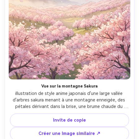
Vue sur la montagne Sakura
illustration de style anime japonais d'une large vallée 
d'arbres sakura menant à une montagne enneigée, des 
pétales dérivant dans la brise, une brume chaude du 
matin, des dégradés doux du ciel en aquarelle, un travail 
de ligne propre et des points forts ombragés, un fond 
Invite de copie
peint à la main très détaillé, une ambiance printanière 
paisible, une composition cinématographique avec une 
Créer une Image similaire ↗
perspective atmosphérique, un objectif de 85 mm, une 