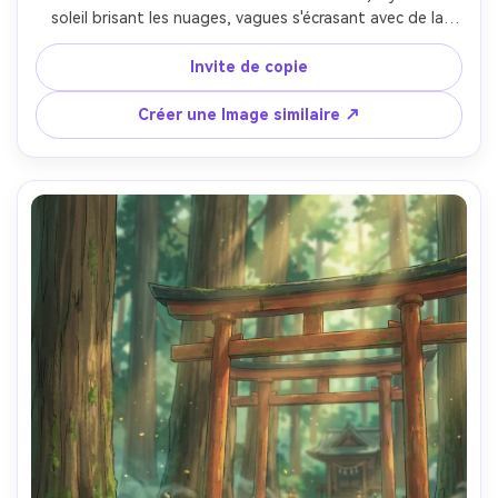
soleil brisant les nuages, vagues s'écrasant avec de la 
mousse stylisée, un chemin sinueux avec des fleurs 
sauvages, classement des couleurs chaudes, ciel dégradé 
Invite de copie
doux, peinture de fond détaillée, humeur sereine et 
aventureuse, large prise d'établissement, objectif 85 mm, 
Créer une Image similaire ↗
profondeur de champ peu profonde-AR 4:5