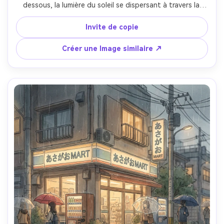
dessous, la lumière du soleil se dispersant à travers la 
brume, la verdure luxuriante et les petites falaises, des 
formes vibrantes ombragées de cel avec le ciel peint à la 
Invite de copie
main, l'ambiance fantastique épique, belle composition, 
objectif de 85 mm, profondeur de champ peu profonde-
Créer une Image similaire ↗
AR 4:5