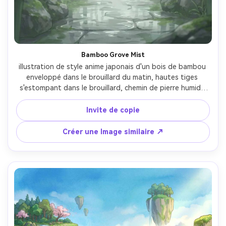
Bamboo Grove Mist
illustration de style anime japonais d'un bois de bambou 
enveloppé dans le brouillard du matin, hautes tiges 
s'estompant dans le brouillard, chemin de pierre humide 
avec des réflexions subtiles, lumière verte douce, art de 
ligne propre avec l'ombrage peint doux, atmosphère 
Invite de copie
tranquille, encadrement cinématographique minimaliste, 
objectif 85 mm, profondeur de champ peu profonde-AR 
Créer une Image similaire ↗
4:5