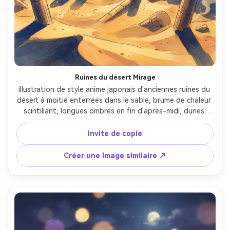
Ruines du désert Mirage
illustration de style anime japonais d'anciennes ruines du 
désert à moitié enterrées dans le sable, brume de chaleur 
scintillant, longues ombres en fin d'après-midi, dunes 
lointaines sous un vaste ciel, particules de poussière 
stylisées, texture peinte à la main, composition 
Invite de copie
dramatique avec un sens du mystère et de l'échelle, 
éclairage cinématographique doux- -ar 4:5
Créer une Image similaire ↗