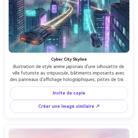
Créez des images IA
à l’infini. 100 %
gratuit!
Créer Gratuitement →
Cyber City Skyline
illustration de style anime japonais d'une silhouette de 
ville futuriste au crépuscule, bâtiments imposants avec 
des panneaux d'affichage holographiques, pistes de trafic 
aérien brillantes, brume superposé et faisceaux de 
lumière, cyan néon et tons violets, cel-ombrage nette 
Invite de copie
avec des nuages de peinture, échelle épique, large prise 
de vue cinématographique, objectif 85 mm, profondeur 
Créer une Image similaire ↗
de champ peu profonde-AR 4:5