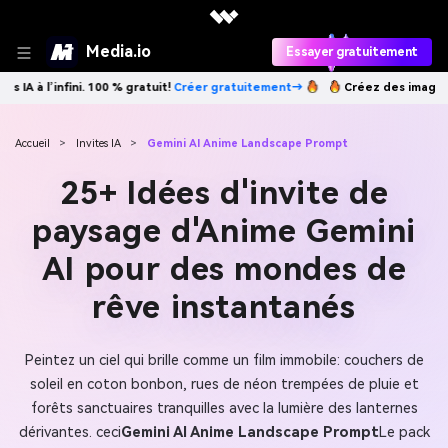
Media.io
Essayer gratuitement
er gratuitement→
Créez des images IA à l’infini. 100 % gratuit!
Créer
Accueil
>
Invites IA
>
Gemini AI Anime Landscape Prompt
25+ Idées d'invite de
paysage d'Anime Gemini
AI pour des mondes de
rêve instantanés
Peintez un ciel qui brille comme un film immobile: couchers de
soleil en coton bonbon, rues de néon trempées de pluie et
forêts sanctuaires tranquilles avec la lumière des lanternes
dérivantes. ceci
Gemini AI Anime Landscape Prompt
Le pack