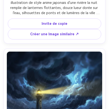
illustration de style anime japonais d'une rivière la nuit 
remplie de lanternes flottantes, douce lueur dorée sur 
l'eau, silhouettes de ponts et de lumières de la ville 
lointaine, faits saillants peints en forme de bokeh de 
rêve, lignée propre, atmosphère romantique, perspective 
Invite de copie
cinématographique avec des lignes de tête, objectif 85 
mm, profondeur de champ peu profonde-AR 4:5
Créer une Image similaire ↗