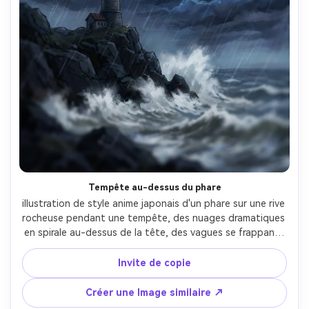
Tempête au-dessus du phare
illustration de style anime japonais d'un phare sur une rive 
rocheuse pendant une tempête, des nuages dramatiques 
en spirale au-dessus de la tête, des vagues se frappant, 
un faisceau de phare brillant coupant la pluie, un éclairage 
à haut contraste, des textures peintes, une composition 
Invite de copie
dynamique, une ambiance cinématographique intense, un 
objectif de 85 mm, une profondeur de champ peu 
Créer une Image similaire ↗
profonde- -ar 4:5