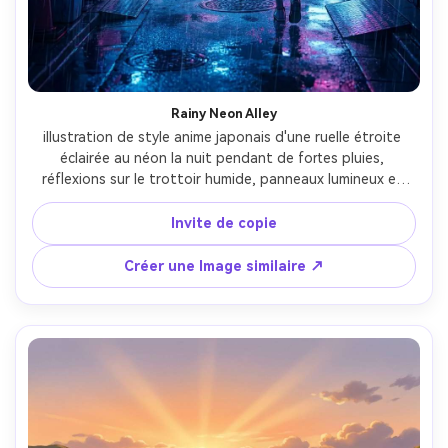
Rainy Neon Alley
illustration de style anime japonais d'une ruelle étroite 
éclairée au néon la nuit pendant de fortes pluies, 
réflexions sur le trottoir humide, panneaux lumineux et 
distributeurs automatiques, vapeur montant des grilles 
de rue, palette bleue et magenta humoreuse, art de ligne 
Invite de copie
nette, textures de fond peintes, éclairage dramatique et 
profondeur, paysage d'anime cinématographique, objectif 
Créer une Image similaire ↗
85mm, profondeur de champ peu profonde-AR 4:5