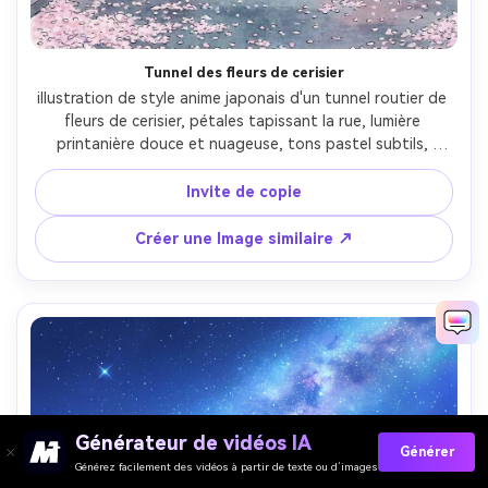
Tunnel des fleurs de cerisier
illustration de style anime japonais d'un tunnel routier de 
fleurs de cerisier, pétales tapissant la rue, lumière 
printanière douce et nuageuse, tons pastel subtils, 
branches et feuilles très détaillées, contours propres, 
effet de profondeur de champ douce dans le style de 
Invite de copie
peinture, humeur paisible rêveuse, objectif de 85 mm, 
profondeur de champ peu profonde- -ar 4:5
Créer une Image similaire ↗
Générateur de vidéos IA
Générer
Générez facilement des vidéos à partir de texte ou d’images