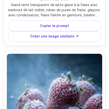
Grand verre transparent de latte glacé à la fraise avec 
marbrure de lait visible, ruban de purée de fraise, glaçons 
avec condensation, fraise fraîche en garniture, lumière de 
fenêtre lumineuse de café, table en marbre propre, prise 
avec Nikon Z6 II et objectif 85mm, f/2, bokeh crémeux, 
Copier le prompt
photo boisson publicitaire --ar 4:5
Créer une image similaire ↗