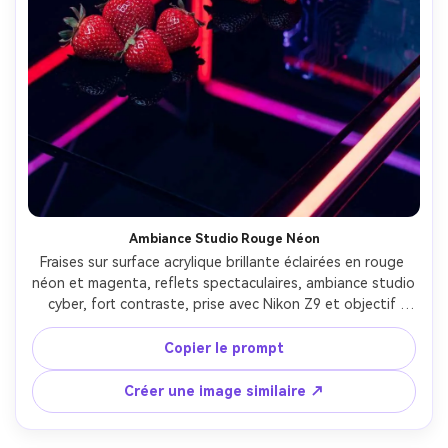
Ambiance Studio Rouge Néon
Fraises sur surface acrylique brillante éclairées en rouge 
néon et magenta, reflets spectaculaires, ambiance studio 
cyber, fort contraste, prise avec Nikon Z9 et objectif 
50mm, f/2, reflets nets et ombres profondes, couleurs 
éditoriales modernes, photo produit créatif haut de 
Copier le prompt
gamme --ar 4:5
Créer une image similaire ↗