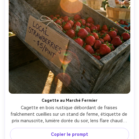
Cagette au Marché Fermier
Cagette en bois rustique débordant de fraises 
fraîchement cueillies sur un stand de ferme, étiquette de 
prix manuscrite, lumière dorée du soir, lens flare chaude, 
faible profondeur de champ, prise avec Canon 5D Mark IV 
et objectif 50mm f/1.4, texture photoréaliste du bois et 
Copier le prompt