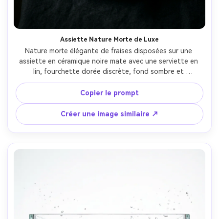
Assiette Nature Morte de Luxe
Nature morte élégante de fraises disposées sur une 
assiette en céramique noire mate avec une serviette en 
lin, fourchette dorée discrète, fond sombre et 
atmosphérique, éclairage latéral style Rembrandt, fort 
contraste, ombres réalistes, prise de vue avec Canon EOS 
Copier le prompt
R5 et objectif 85mm, f/1.8, photographie culinaire 
éditoriale, rouges profonds et reflets doux, composition 
Créer une image similaire ↗
de qualité muséale --ar 4:5