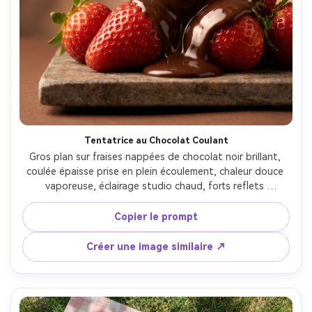
Tentatrice au Chocolat Coulant
Gros plan sur fraises nappées de chocolat noir brillant, 
coulée épaisse prise en plein écoulement, chaleur douce 
vaporeuse, éclairage studio chaud, forts reflets 
spéculaires sur le chocolat, faible profondeur de champ, 
prise de vue avec Sony A7IV et macro 90mm, f/3.2, pub 
Copier le prompt
culinaire photoréaliste, ambiance gourmande, flou 
d’arrière-plan propre --ar 4:5
Créer une image similaire ↗