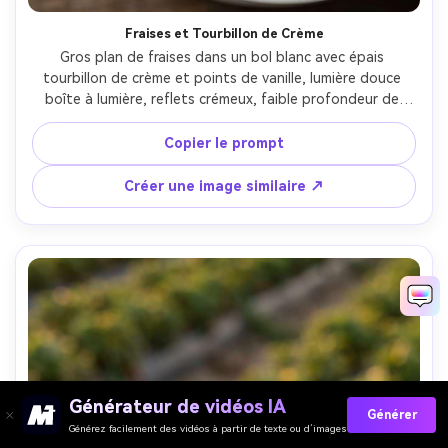
Fraises et Tourbillon de Crème
Gros plan de fraises dans un bol blanc avec épais 
tourbillon de crème et points de vanille, lumière douce 
boîte à lumière, reflets crémeux, faible profondeur de 
champ, prise avec Canon 5D Mark IV et objectif 100mm, 
f/2.8, dessert haut de gamme, texture naturelle du fruit -
Copier le prompt
-ar 4:5
Créer une image similaire ↗
Générateur de vidéos IA
Générer
Générez facilement des vidéos à partir de texte ou d’images