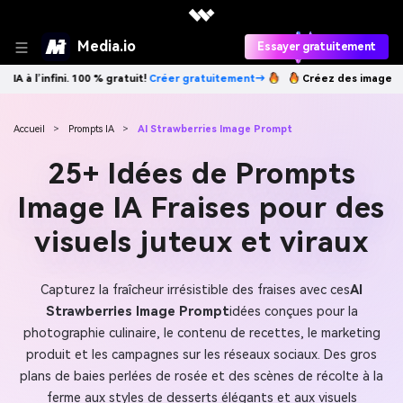
Media.io
Essayer gratuitement
réer gratuitement→
Créez des images IA à l’infini. 100 % gratuit!
Cré
Accueil
>
Prompts IA
>
AI Strawberries Image Prompt
25+ Idées de Prompts
Image IA Fraises pour des
visuels juteux et viraux
Capturez la fraîcheur irrésistible des fraises avec ces
AI
Strawberries Image Prompt
idées conçues pour la
photographie culinaire, le contenu de recettes, le marketing
produit et les campagnes sur les réseaux sociaux. Des gros
plans de baies perlées de rosée et des scènes de récolte à la
ferme aux styles de desserts élégants et aux visuels