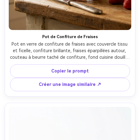
Pot de Confiture de Fraises
Pot en verre de confiture de fraises avec couvercle tissu 
et ficelle, confiture brillante, fraises éparpillées autour, 
couteau à beurre taché de confiture, fond cuisine douillet 
flou, lumière de fenêtre chaude, prise avec Fujifilm GFX 
100S et objectif 80mm, f/2.8, photoréaliste, style 
Copier le prompt
éditorial convivial --ar 4:5
Créer une image similaire ↗