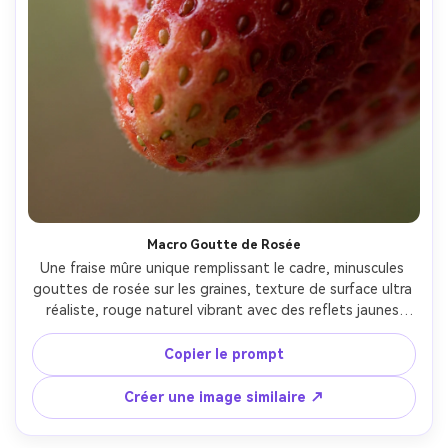
Macro Goutte de Rosée
Une fraise mûre unique remplissant le cadre, minuscules 
gouttes de rosée sur les graines, texture de surface ultra 
réaliste, rouge naturel vibrant avec des reflets jaunes 
subtils, lumière douce du matin en arrière-plan, faible 
profondeur de champ avec bokeh crémeux, 
Copier le prompt
photographiée avec un Sony A7R IV, objectif macro 
100mm, f/2.8, mise au point nette sur les graines avant, 
Créer une image similaire ↗
fond minimal propre, photographie culinaire haut de 
gamme, détails nets, ombres naturelles --ar 4:5