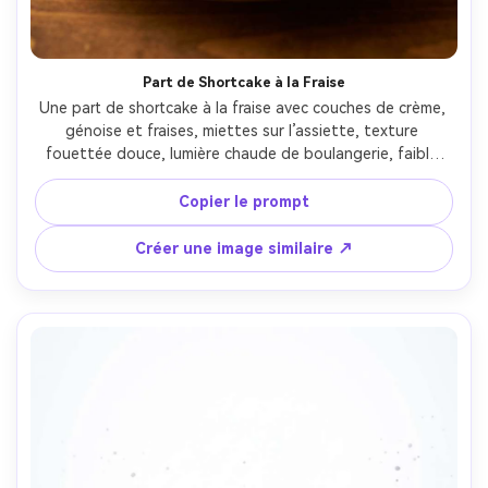
Part de Shortcake à la Fraise
Une part de shortcake à la fraise avec couches de crème, 
génoise et fraises, miettes sur l’assiette, texture 
fouettée douce, lumière chaude de boulangerie, faible 
profondeur de champ, prise avec Canon EOS R5 et 85mm 
f/1.8, détails photoréalistes du glaçage, étalonnage 
Copier le prompt
appétissant --ar 4:5
Créer une image similaire ↗