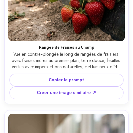
Créez des images IA
à l’infini. 100 %
gratuit!
Créer Gratuitement →
Rangée de Fraises au Champ
Vue en contre-plongée le long de rangées de fraisiers 
avec fraises mûres au premier plan, terre douce, feuilles 
vertes avec imperfections naturelles, ciel lumineux d’été 
surexposé, ensoleillement naturel et doux, prise avec 
Sony A7R IV et objectif 35mm, f/2.8, profondeur 
Copier le prompt
cinématographique, étalonnage couleur réaliste --ar 4:5
Créer une image similaire ↗