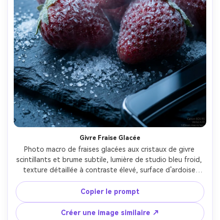
Givre Fraise Glacée
Photo macro de fraises glacées aux cristaux de givre 
scintillants et brume subtile, lumière de studio bleu froid, 
texture détaillée à contraste élevé, surface d’ardoise 
foncée, prise avec Canon EOS R5 et macro 100mm, f/4, 
granules glacés ultra-réalistes, look premium publicité 
Copier le prompt
surgelé --ar 4:5
Créer une image similaire ↗