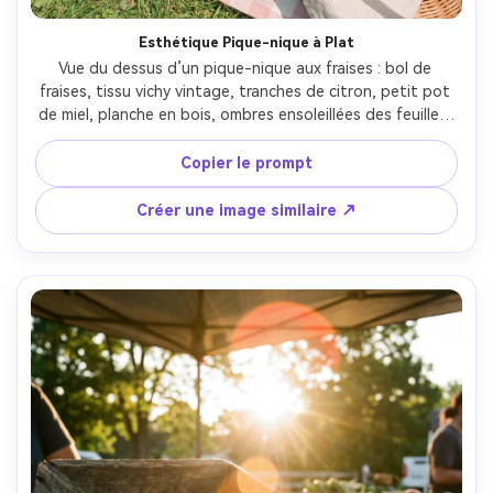
Esthétique Pique-nique à Plat
Vue du dessus d’un pique-nique aux fraises : bol de 
fraises, tissu vichy vintage, tranches de citron, petit pot 
de miel, planche en bois, ombres ensoleillées des feuilles, 
colorimétrie pastel aérée, prise sur Fujifilm X-T5 et 
objectif 35mm, f/4, détail net, stylisme lifestyle Pinterest 
Copier le prompt
--ar 4:5
Créer une image similaire ↗