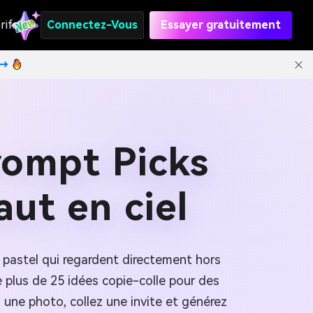
rifs
Connectez-Vous
Essayer gratuitement
t→
rompt Picks
ut en ciel
s pastel qui regardent directement hors
 plus de 25 idées copie-colle pour des
 une photo, collez une invite et générez