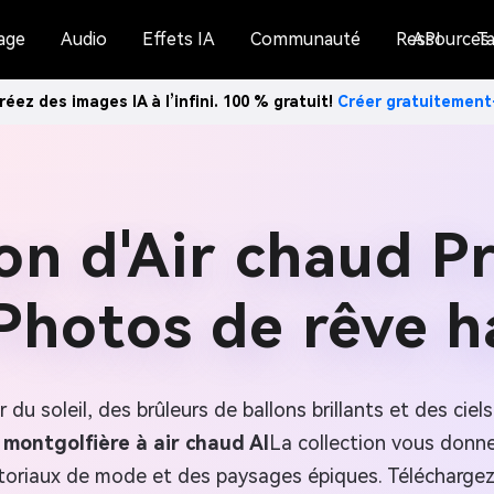
age
Audio
Effets IA
Communauté
Ressources
API
Ta
réez des images IA à l’infini. 100 % gratuit!
Créer gratuitemen
lon d'Air chaud P
Photos de rêve ha
du soleil, des brûleurs de ballons brillants et des ciel
 montgolfière à air chaud AI
La collection vous donne
ditoriaux de mode et des paysages épiques. Téléchargez