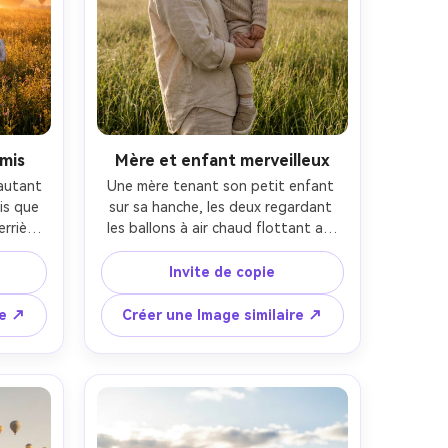
mis
Mère et enfant merveilleux
autant 
Une mère tenant son petit enfant 
is que 
sur sa hanche, les deux regardant 
rrière 
les ballons à air chaud flottant au-
s dans 
dessus de la tête, lumière douce du 
 de 
matin, sourires doux, tenues 
Invite de copie
 mais 
neutres, cadre de champ herbeux, 
ière du 
prise sur Nikon Z7 II, 50mm f/1.8, 
re ↗
Créer une Image similaire ↗
y A1, 
cadre demi-corps, couleurs 
ement 
naturelles, portrait de famille 
, 
photoréaliste avec un ton 
étail 
émotionnel chaleureux-AR 4:5
su-AR 