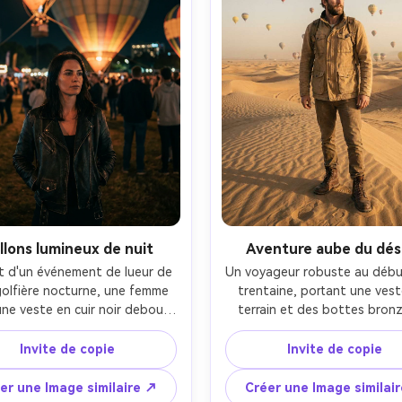
llons lumineux de nuit
Aventure aube du dés
it d'un événement de lueur de 
Un voyageur robuste au début
olfière nocturne, une femme 
trentaine, portant une vest
ne veste en cuir noir debout 
terrain et des bottes bronz
es mains dans les poches, des 
debout sur des dunes de sab
s allumés de l'intérieur comme 
désert avec des montgolfiers 
Invite de copie
Invite de copie
lanternes derrière elle, des 
chaud se levant en arrière-pla
s de festival bokeh, prises sur 
lumière du lever du soleil lanç
er une Image similaire ↗
Créer une Image similai