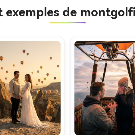
et exemples de montgolfi
Créez des
à l’infini