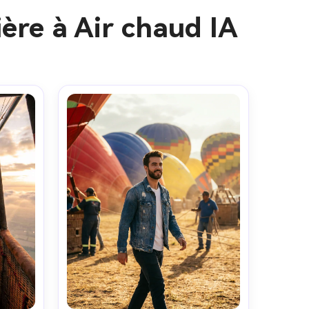
ère à Air chaud IA
 images IA
. 100 %