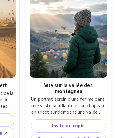
ert
Vue sur la vallée des
montagnes
 de la 
Un portrait serein d'une femme dans 
e de 
une veste soufflante et un chapeau 
ées, 
en tricot surplombant une vallée de 
le du 
montagne remplie de montgolfiers, 
à air 
des tons frais du matin avec des 
n, la 
Invite de copie
rayons doux du soleil perçant les 
ant de 
re ↗
nuages, pris sur Sony A7IV, 85mm 