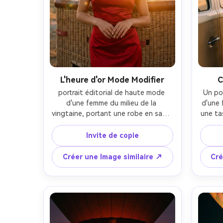
L'heure d'or Mode Modifier
C
portrait éditorial de haute mode 
Un po
d'une femme du milieu de la 
d'une 
vingtaine, portant une robe en satin 
une tas
rouge audacieuse et des boucles 
surdim
d'oreilles dorées, posant en toute 
un bon
Invite de copie
confiance près d'un panier de 
près d
ballons à air chaud à l'heure d'or, 
d'un
Créer une Image similaire ↗
Cré
ballons se levant au loin, 
lever d
rétroéclairage chaud avec éclairage 
past
de lentille, prise sur Hasselblad X2D, 
85mm 
80mm, encadrement à la taille, 
pe
texture de peau propre, look de 
pho
couverture de magazine, ultra-