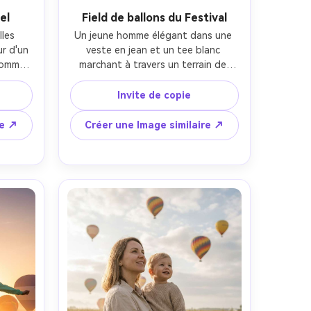
el
Field de ballons du Festival
les 
Un jeune homme élégant dans une 
r d'un 
veste en jean et un tee blanc 
homme 
marchant à travers un terrain de 
une 
lancement du festival de 
 avec 
montgolfiers, des ballons colorés 
Invite de copie
a lueur 
gonflant derrière lui, des membres 
ages, 
d'équipage en arrière-plan, la 
re ↗
Créer une Image similaire ↗
lons 
poussière dans l'air attrapant la 
ier, 
lumière du soleil, tourné sur Sony 
1.8, 
A7IV, objectif 35 mm, composition 
e 
de style rue franche, notation 
u 
cinématographique à haut 
stes, 
contraste, mise au point nette sur le 
l- -ar 
sujet, photoréaliste-AR 4:5