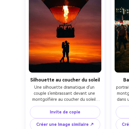
réaliste- -ar 4:5
Silhouette au coucher du soleil
Ba
Une silhouette dramatique d'un 
portra
couple s'embrassant devant une 
montg
montgolfière au coucher du soleil, 
dans u
ciel en dégradé orange et violet 
avec l
profond, flamme de brûleur visible à 
ballon
Invite de copie
l'intérieur de la montgolfière, prise 
des 
sur Canon EOS R5, 70-200mm à 
lumière
Créer une Image similaire ↗
Cré