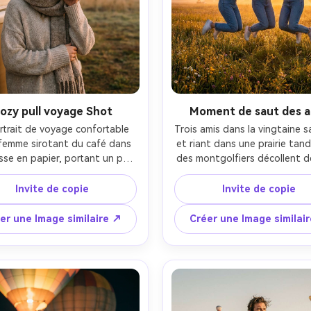
ozy pull voyage Shot
Moment de saut des a
rtrait de voyage confortable 
Trois amis dans la vingtaine s
femme sirotant du café dans 
et riant dans une prairie tand
se en papier, portant un pull 
des montgolfiers décollent de
ensionné en flocons d'avoine, 
eux, des tenues décontractée
net et une écharpe, debout 
des couleurs vives, un flou
Invite de copie
Invite de copie
'une camionnette garée près 
mouvement sincère sur le saut
 champ de montgolfières au 
des visages tranchants, la lum
er une Image similaire ↗
Créer une Image similai
u soleil, brouillard doux et ciel 
lever du soleil, prise sur Son
el, prise sur Canon EOS R6, 
objectif 24 mm, grand-encadr
f/1.4, profondeur de champ 
angulaire sur tout le corps
u profonde, tons chauds, 
ambiance sociale énergique, d
tographie de style de vie 
réaliste de la peau et du tis
photoréaliste-AR 4:5
4:5