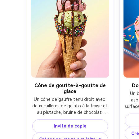
et points forts réalistes, ombres 
immaculées, classement des couleurs 
riches-AR 4:5
Cône de goutte-à-goutte de
Do
glace
Un b
Un cône de gaufre tenu droit avec 
aspe
deux cuillères de gelato à la fraise et 
surface
au pistache, bruine de chocolat 
as
brillante et aspersions colorées, 
dissé
goutte à goutte à fonte lente 
Invite de copie
une p
capturée à mi-mouvement, lumière 
perc
Cré
de jour estivale brillante, fond 