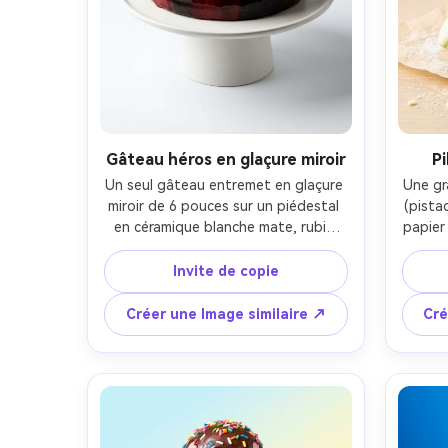
Gâteau héros en glaçure miroir
P
Un seul gâteau entremet en glaçure 
Une gr
miroir de 6 pouces sur un piédestal 
(pistac
en céramique blanche mate, rubis 
papier
profond et glaçure noire 
et po
tourbillonnée avec des reflets 
rempli
Invite de copie
parfaits, accent de feuille d'or 
visibl
minimal, fond de studio propre et 
de gam
Créer une Image similaire ↗
Cré
transparent, lumière de clé softbox 
Sony A
avec lumière de jante subtile, prise 
angle 
sur Canon EOS R5, objectif 85 mm, 
f/5.6, mise au point ultra nette, 
ph
photographie de produits de 
class
pâtisserie haut de gamme, texture 