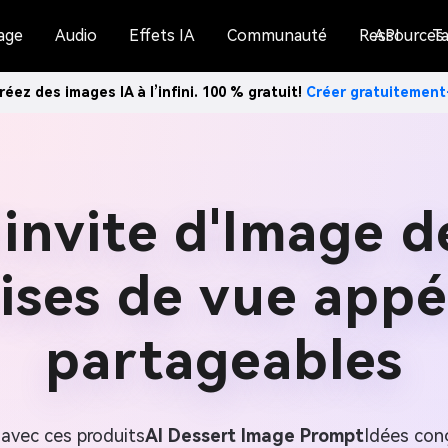
age
Audio
Effets IA
Communauté
Ressources
API
Ta
réez des images IA à l’infini. 100 % gratuit!
Créer gratuitemen
'invite d'Image d
ises de vue appé
partageables
avec ces produits
AI Dessert Image Prompt
Idées con