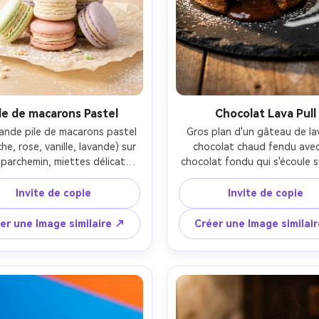
ile de macarons Pastel
Chocolat Lava Pull
ande pile de macarons pastel 
Gros plan d'un gâteau de lav
he, rose, vanille, lavande) sur 
chocolat chaud fendu avec
 parchemin, miettes délicates 
chocolat fondu qui s'écoule s
ussière de sucre en poudre, 
assiette de pierre sombre, la 
ssage aéré de crème au beurre 
montant subtilement, une cuil
Invite de copie
Invite de copie
e, éclairage studio vif et haut 
glace à la vanille fondant sur l
me, ombres douces, prise sur 
un éclairage discret dramatiqu
er une Image similaire ↗
Créer une Image similai
7IV avec objectif 50 mm, f/4, 
des points forts, prise sur Ni
de haut à l'avant, esthétique 
II, 105mm macro, f/2.8, profo
de boulangerie propre, 
de champ peu profonde,
otoréaliste, détails nets, 
photographie alimentaire
ement des couleurs doux-AR 
cinématographique, texture
4:5
brillance ultra-réalistes-AR