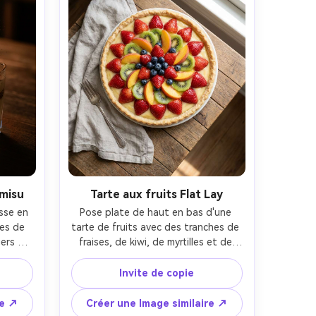
amisu
Tarte aux fruits Flat Lay
sse en 
Pose plate de haut en bas d'une 
es de 
tarte de fruits avec des tranches de 
ers 
fraises, de kiwi, de myrtilles et de 
re de 
pêches brillantes disposées dans un 
 l'air, 
motif radial parfait, brillance de 
Invite de copie
ec une 
crème de vanille, serviette en lin et 
e, une 
fourchette comme accessoires, 
re ↗
Créer une Image similaire ↗