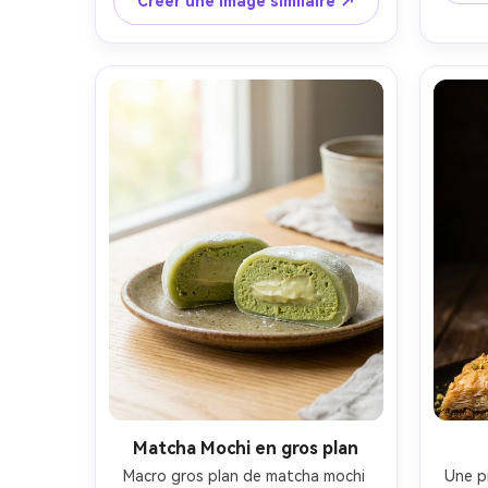
lumière
Créer une Image similaire ↗
pastel propre, prise sur Canon 5D 
forts n
Mark IV, 50 mm, f/2, mise au point 
90 mm,
nette sur la cuillère avant, notation 
nett
des couleurs vives, photoréaliste-AR 
4:5
Matcha Mochi en gros plan
Macro gros plan de matcha mochi 
Une pi