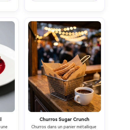
prise 
lumière naturelle brillante avec des 
, 
ombres douces, prise sur Sony A7R 
u 
V, 35mm, f/5.6, styling alimentaire 
t 
éditorial propre, haute résolution 
:5
photoréaliste-AR 4:5
l
Churros Sugar Crunch
 une 
Churros dans un panier métallique 