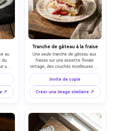
Tranche de gâteau à la fraise
e au 
Une seule tranche de gâteau aux 
 du 
fraises sur une assiette florale 
ur une 
vintage, des couches moelleuses de 
vapeur 
crème fouettée et des fraises 
lère de 
fraîches, des miettes moelleuses, 
Invite de copie
e côté, 
une légère poussière de sucre en 
e avec 
poudre, la lumière de la fenêtre à 
re ↗
Créer une Image similaire ↗
kon Z7 
gauche avec une diffusion de rideau 
ndeur 
pure, prise sur Fujifilm GFX 100S, 80 
 
mm, f/2.8, bokeh doux, photo 
 
alimentaire éditoriale confortable, 
 et 
texture crème photoréaliste et 
 4:5
ombres naturelles-AR 4:5