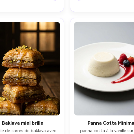
 latérale dure pour les points 
lumière chaude en tungstène, 
ets, prise sur Sony A1, macro 
sur Leica SL2, 75 mm, f/1.8
 f/8, photo de produit ultra 
profondeur de champ pe
e, fond propre, texture de 
profonde, photoréaliste e
glaçage brillante-AR 4:5
cinématographique-AR 4
Baklava miel brille
Panna Cotta Minima
le de carrés de baklava avec 
panna cotta à la vanille sur