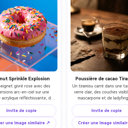
nut Sprinkle Explosion
Poussière de cacao Tir
eignet givré rose avec des 
Un tiramisu carré dans une ta
rsions arc-en-ciel sur une 
verre clair, des couches visibl
 acrylique réfléchissante, des 
mascarpone et de ladyfing
persions supplémentaires 
trempés de café, de la poud
minées comme des confetti, 
cacao flottant légèrement dans
Invite de copie
Invite de copie
alette de couleurs pop-art 
une table de café humorée av
utante mais photoréaliste, 
tasse d'espresso floue derrièr
er une Image similaire ↗
Créer une Image similai