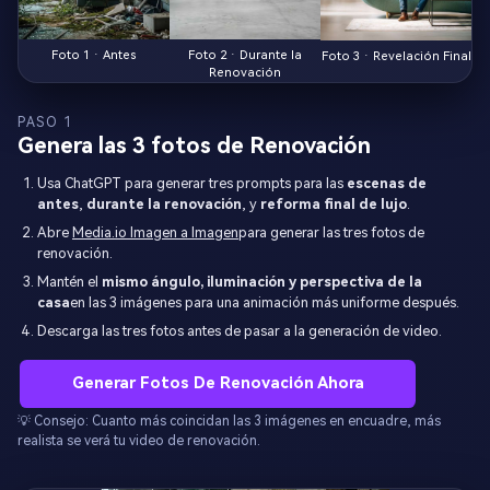
Foto 1 · Antes
Foto 2 · Durante la
Foto 3 · Revelación Final
Renovación
PASO 1
Genera las 3 fotos de Renovación
Usa ChatGPT para generar tres prompts para las
escenas de
antes
,
durante la renovación
, y
reforma final de lujo
.
Abre
Media.io Imagen a Imagen
para generar las tres fotos de
renovación.
Mantén el
mismo ángulo, iluminación y perspectiva de la
casa
en las 3 imágenes para una animación más uniforme después.
Descarga las tres fotos antes de pasar a la generación de video.
Generar Fotos De Renovación Ahora
💡 Consejo: Cuanto más coincidan las 3 imágenes en encuadre, más
realista se verá tu video de renovación.