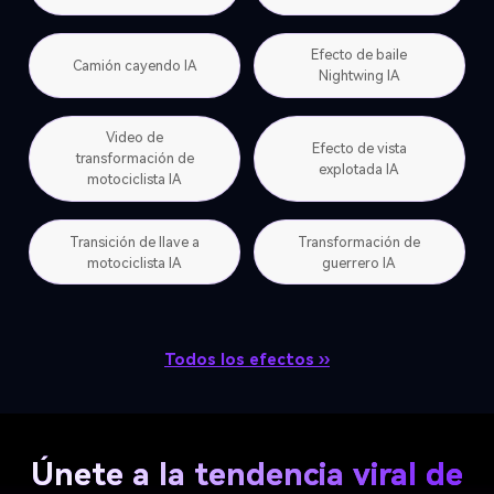
Efecto de baile
Camión cayendo IA
Nightwing IA
Video de
Efecto de vista
transformación de
explotada IA
motociclista IA
Transición de llave a
Transformación de
motociclista IA
guerrero IA
Todos los efectos ››
Únete a la tendencia viral de