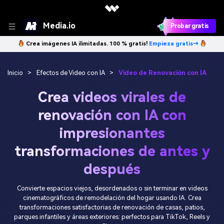
Media.io
Probar gratis
Crea imágenes IA ilimitadas. 100 % gratis!
Empieza gratis→
Inicio
>
Efectos de Video con IA
>
Video de Renovación con IA
Crea videos virales de
renovación con IA con
impresionantes
transformaciones de antes y
después
Convierte espacios viejos, desordenados o sin terminar en videos
cinematográficos de remodelación del hogar usando IA. Crea
transformaciones satisfactorias de renovación de casas, patios,
parques infantiles y áreas exteriores: perfectos para TikTok, Reels y