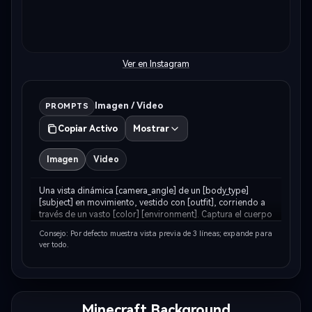
Ver en Instagram
Imagen / Video
PROMPTS
Copiar Activo
Mostrar
Imagen
Video
Una vista dinámica [camera_angle] de un [body_type] 
[subject] en movimiento, vestido con [outfit], corriendo a 
través de un vasto [color] [environment]. Captura el cuerpo 
completo en mitad del movimiento, con 
Consejo: Por defecto muestra vista previa de 3 líneas; expande para
[environment_detail] levantándose alrededor de [su]…
ver todo.
Minecraft Background