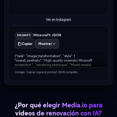
Ver en Instagram
Minecraft JSON
PROMPT
Copiar
Mostrar
{"task": "image_transformation", "style": { 
"overall_aesthetic": "High-quality cinematic Minecraft 
screenshot.", "rendering_technique": "Mixed-media: 
Photorealistic subject embedded in a voxel-based 
Consejo: Copiar copia el prompt JSON completo.
environment." }, "subject_rules": { "main_subject": "The 
huma…
¿Por qué elegir Media.io para
videos de renovación con IA?