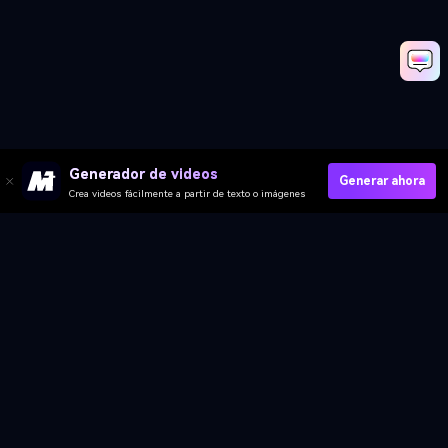
Generador de videos
Generar ahora
Crea videos fácilmente a partir de texto o imágenes
Genera Renovación Parte 01
Genera renovación Parte 02
Media.io Online Tools Quality Rating：
4.7 (162,357 Votes)
Video IA