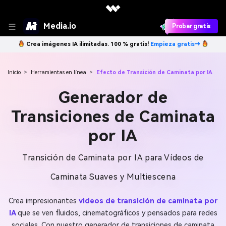
Media.io
Probar gratis
Crea imágenes IA ilimitadas. 100 % gratis!
Empieza gratis→
Inicio
>
Herramientas en línea
>
Efecto de Transición de Caminata por IA
Generador de
Transiciones de Caminata
por IA
Transición de Caminata por IA para Vídeos de
Caminata Suaves y Multiescena
Crea impresionantes
videos de transición de caminata por
IA
que se ven fluidos, cinematográficos y pensados para redes
sociales. Con nuestro generador de transiciones de caminata