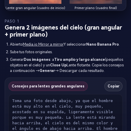
Lente gran angular (cuadro de inicio)
Primer plano (cuadro final)
PASO 1
Genera 2 imágenes del cielo (gran angular
+ primer plano)
Abierto
Media.io Mirror a mirror
Y seleccionar
Nano Banana Pro
.
Sube tus fotos originales.
Generar
Dos imágenes
: a
Tiro amplio y largo alcance
(pequeños
objetos en el cielo) y un
Close Up
Lente flotante. Copie los consejos
a continuación →
Generar
→ Descargar cada resultado.
Consejos para lentes grandes angulares
Copiar
Toma una foto desde abajo, ya que el hombre 
está muy alto en el cielo, muy pequeño, 
acostado en su espalda, ligeramente visible 
porque es muy pequeña. La lente está mirando 
hacia arriba, el cielo es del mismo color y 
el ángulo es de abajo hacia arriba. El hombre 