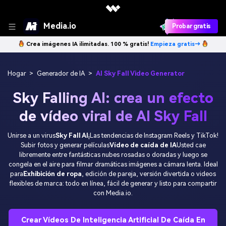
Media.io
Probar gratis
Crea imágenes IA ilimitadas. 100 % gratis!
Empieza gratis→
Hogar
>
Generador de IA
>
AI Sky Fall Video Generator
Sky Falling AI: crea un efecto
de vídeo viral de AI Sky Fall
Unirse a un virus
Sky Fall AI
¡Las tendencias de Instagram Reels y TikTok!
Subir fotos y generar películas
Vídeo de caída de IA
Usted cae
libremente entre fantásticas nubes rosadas o doradas y luego se
congela en el aire para filmar dramáticas imágenes a cámara lenta. Ideal
para
Exhibición de ropa
, edición de pareja, versión divertida o videos
flexibles de marca: todo en línea, fácil de generar y listo para compartir
con Media.io.
Crear Vídeos De Inteligencia Artificial De Caída En