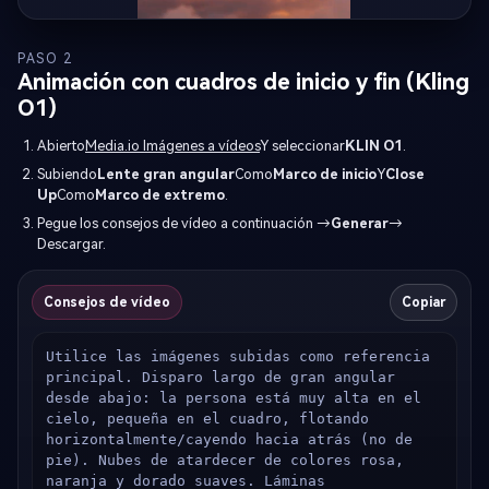
PASO 2
Animación con cuadros de inicio y fin (Kling
O1)
Abierto
Media.io Imágenes a vídeos
Y seleccionar
KLIN O1
.
Subiendo
Lente gran angular
Como
Marco de inicio
Y
Close
Up
Como
Marco de extremo
.
Pegue los consejos de vídeo a continuación →
Generar
→
Descargar.
Consejos de vídeo
Copiar
Utilice las imágenes subidas como referencia 
principal. Disparo largo de gran angular 
desde abajo: la persona está muy alta en el 
cielo, pequeña en el cuadro, flotando 
horizontalmente/cayendo hacia atrás (no de 
pie). Nubes de atardecer de colores rosa, 
naranja y dorado suaves. Láminas 