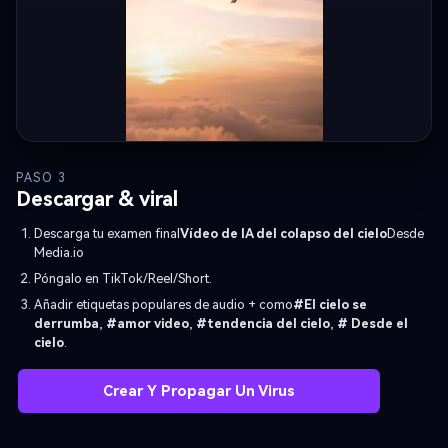
PASO 3
Descargar & viral
Descarga tu examen final
Vídeo de IA del colapso del cielo
Desde
Media.io
Póngalo en TikTok/Reel/Short.
Añadir etiquetas populares de audio + como
#El cielo se
derrumba
,
#amor video
,
#tendencia del cielo
,
# Desde el
cielo
.
Crear Y Propagar Un Virus