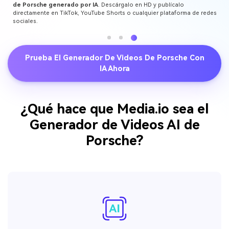
de Porsche generado por IA
. Descárgalo en HD y publícalo
directamente en TikTok, YouTube Shorts o cualquier plataforma de redes
sociales.
Prueba El Generador De Videos De Porsche Con
IA Ahora
¿Qué hace que Media.io sea el
Generador de Videos AI de
Porsche?