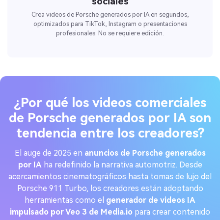
sociales
Crea videos de Porsche generados por IA en segundos,
optimizados para TikTok, Instagram o presentaciones
profesionales. No se requiere edición.
¿Por qué los videos comerciales
de Porsche generados por IA son
tendencia entre los creadores?
El auge de 2025 en
anuncios de Porsche generados
por IA
ha redefinido la narrativa automotriz. Desde
acercamientos cinematográficos hasta tomas de lujo del
Porsche 911 Turbo, los creadores están adoptando
herramientas como el
generador de videos IA
impulsado por Veo 3 de Media.io
para crear contenido