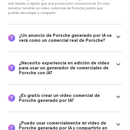
más barato y rápido que una producción convencional. En solo
minutos, tendrás un video comercial de Porsche pulido que
podrás descargar o compartir.
¿Un anuncio de Porsche generado por IA se
verá como un comercial real de Porsche?
¿Necesito experiencia en edición de video
para usar un generador de comerciales de
Porsche con IA?
¿Es gratis crear un video comercial de
Porsche generado por IA?
¿Puedo usar comercialmente mi video de
Porsche generado por IA y compartirlo en