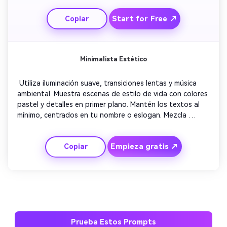
marca. Finaliza con tu logo animado sobre el eslogan 
Start for Free ↗
Copiar
'Innovar, Conectar, Crecer'. Este prompt es ideal para 
marcas que buscan un tráiler de canal pulido.
Minimalista Estético
 Utiliza iluminación suave, transiciones lentas y música 
ambiental. Muestra escenas de estilo de vida con colores 
pastel y detalles en primer plano. Mantén los textos al 
mínimo, centrados en tu nombre o eslogan. Mezcla 
animaciones sutiles para dirigir el enfoque naturalmente. 
Finaliza con tu logo apareciendo elegantemente con un 
Empieza gratis ↗
Copiar
fundido suave. Perfecto para quienes buscan una intro 
artística y moderna.
Prueba Estos Prompts