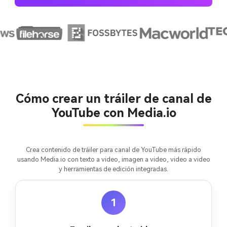
Crea imágenes IA
ilimitadas. 100 %
Cómo crear un tráiler de canal de
gratis!
YouTube con Media.io
Empieza Gratis→
Crea contenido de tráiler para canal de YouTube más rápido
usando Media.io con texto a video, imagen a video, video a video
y herramientas de edición integradas.
1