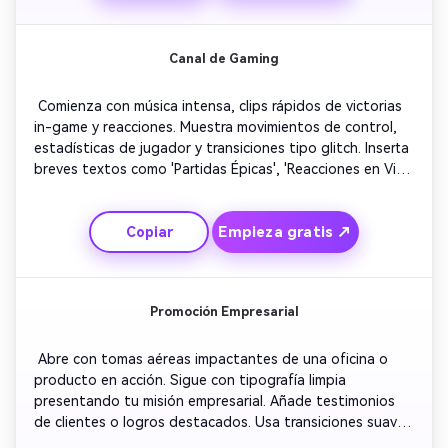
resplandeciendo, mostrando confianza y autoridad.
Canal de Gaming
 Comienza con música intensa, clips rápidos de victorias 
in-game y reacciones. Muestra movimientos de control, 
estadísticas de jugador y transiciones tipo glitch. Inserta 
breves textos como 'Partidas Épicas', 'Reacciones en Vivo' 
y 'Sube de Nivel Conmigo'. Agrega momentos cómicos 
para personalizar el tono. Concluye con tu gamer tag 
Empieza gratis ↗
Copiar
explotando en pantalla acompañado de un sonido de 
power-up.
Promoción Empresarial
 Abre con tomas aéreas impactantes de una oficina o 
producto en acción. Sigue con tipografía limpia 
presentando tu misión empresarial. Añade testimonios 
de clientes o logros destacados. Usa transiciones suaves 
y música profesional para mantener la autoridad de 