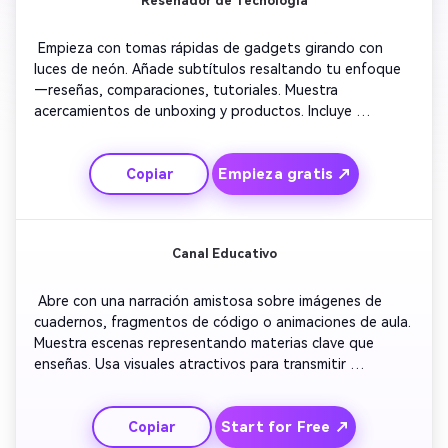
Reseñador de Tecnología
 Empieza con tomas rápidas de gadgets girando con 
luces de neón. Añade subtítulos resaltando tu enfoque
—reseñas, comparaciones, tutoriales. Muestra 
acercamientos de unboxing y productos. Incluye 
transiciones con glitch para un toque moderno. Usa 
efectos sonoros futuristas y ritmos electrónicos. Finaliza 
Empieza gratis ↗
Copiar
con tu eslogan apareciendo sobre ondas digitales.
Canal Educativo
 Abre con una narración amistosa sobre imágenes de 
cuadernos, fragmentos de código o animaciones de aula. 
Muestra escenas representando materias clave que 
enseñas. Usa visuales atractivos para transmitir 
curiosidad y claridad. Añade texto en pantalla como 
'Aprende algo nuevo cada semana'. Integra música suave 
Start for Free ↗
Copiar
de fondo para inspirar. Termina con tu logo 