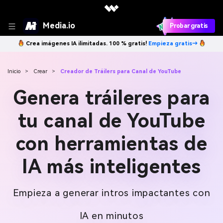
Media.io
Probar gratis
Crea imágenes IA ilimitadas. 100 % gratis!
Empieza gratis→
Inicio
>
Crear
>
Creador de Tráilers para Canal de YouTube
Genera tráileres para
tu canal de YouTube
con herramientas de
IA más inteligentes
Empieza a generar intros impactantes con
IA en minutos