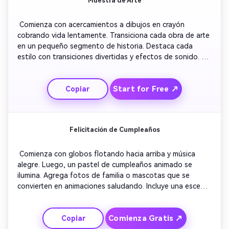
Muestra de Arte
 Comienza con acercamientos a dibujos en crayón 
cobrando vida lentamente. Transiciona cada obra de arte 
en un pequeño segmento de historia. Destaca cada 
estilo con transiciones divertidas y efectos de sonido. 
Incluye un breve texto con el nombre del joven artista. 
Concluye con todas las obras juntas formando un mural 
Start for Free ↗
Copiar
brillante. El sentimiento debe ser alegre, inspirador y 
significativo para niños y familias. 
Felicitación de Cumpleaños
 Comienza con globos flotando hacia arriba y música 
alegre. Luego, un pastel de cumpleaños animado se 
ilumina. Agrega fotos de familia o mascotas que se 
convierten en animaciones saludando. Incluye una escena 
rápida de baile con gorros y regalos saltando al ritmo. 
Termina con fuegos artificiales y una pantalla llamativa de 
Comienza Gratis ↗
Copiar
‘¡Feliz Cumpleaños!’, para que sea festivo y compartible 