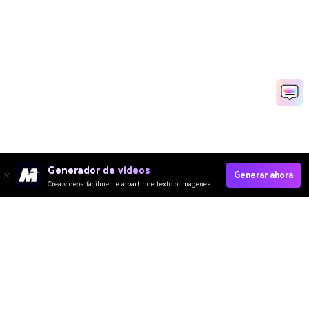
Generador de videos
Generar ahora
Crea videos fácilmente a partir de texto o imágenes
Crear Vídeos Para Niños Rápido
Media.io Online Tools Quality Rating：
4.7 (162,357 Votes)