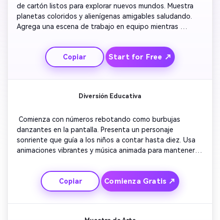
de cartón listos para explorar nuevos mundos. Muestra 
planetas coloridos y alienígenas amigables saludando. 
Agrega una escena de trabajo en equipo mientras 
reparan el cohete en pleno vuelo. Incluye música de 
fondo alegre y breves momentos de risa. Concluye con 
Start for Free ↗
Copiar
un aterrizaje seguro en casa y un mensaje sobre la 
curiosidad. Cada escena debe ser brillante, caricaturesca 
y llena de asombro para los pequeños espectadores. 
Diversión Educativa
 Comienza con números rebotando como burbujas 
danzantes en la pantalla. Presenta un personaje 
sonriente que guía a los niños a contar hasta diez. Usa 
animaciones vibrantes y música animada para mantener la 
atención. Añade pausas cortas para que los niños 
puedan responder interactivamente. Muestra confeti y 
Comienza Gratis ↗
Copiar
aplausos animados cuando lo logran. Termina con un 
recordatorio amistoso: ¡aprender es divertido y colorido! 