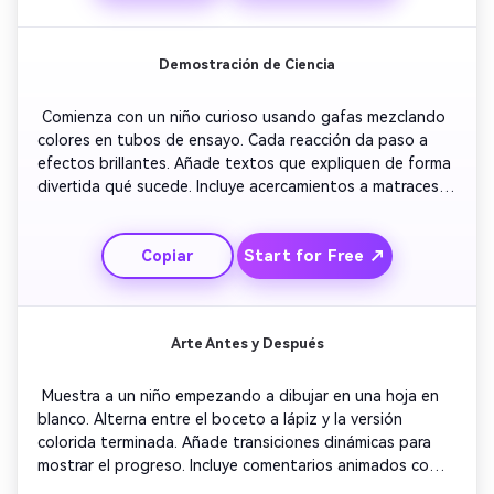
para cualquier celebración infantil. 
Demostración de Ciencia
 Comienza con un niño curioso usando gafas mezclando 
colores en tubos de ensayo. Cada reacción da paso a 
efectos brillantes. Añade textos que expliquen de forma 
divertida qué sucede. Incluye acercamientos a matraces 
burbujeantes y líquidos brillantes. Mantén el ritmo 
enérgico con música electrónica animada. Cierra con el 
Start for Free ↗
Copiar
mensaje ‘¡La ciencia es genial!’ y una animación de público 
animando. 
Arte Antes y Después
 Muestra a un niño empezando a dibujar en una hoja en 
blanco. Alterna entre el boceto a lápiz y la versión 
colorida terminada. Añade transiciones dinámicas para 
mostrar el progreso. Incluye comentarios animados como 
‘¡Sigue así!’ y ‘¡Guau!’. La música de fondo mantiene un 