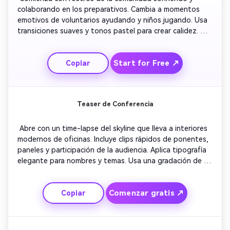
colaborando en los preparativos. Cambia a momentos 
emotivos de voluntarios ayudando y niños jugando. Usa 
transiciones suaves y tonos pastel para crear calidez. 
Incluye subtítulos sobre propósito, impacto y gratitud. 
Concluye con un llamado inspirador a la acción y el logo 
Start for Free ↗
Copiar
de tu organización brillando suavemente en el cierre. 
Teaser de Conferencia
 Abre con un time-lapse del skyline que lleva a interiores 
modernos de oficinas. Incluye clips rápidos de ponentes, 
paneles y participación de la audiencia. Aplica tipografía 
elegante para nombres y temas. Usa una gradación de 
color calmada y confiada. Finaliza con la fecha y lugar de 
la conferencia apareciendo sobre música motivadora para 
Comenzar gratis ↗
Copiar
un acabado profesional. 