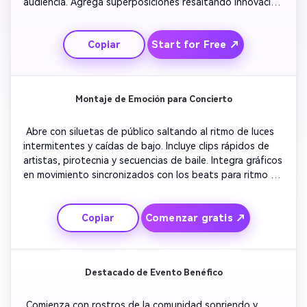
audiencia. Agrega superposiciones resaltando innovación 
y trabajo en equipo. Mantén panorámicas suaves de 
cámara con iluminación brillante para un tono positivo. 
Start for Free ↗
Copiar
Termina con el logo de la empresa y un eslogan sobre un 
fondo de degradado limpio para hacer memorable la 
marca. 
Montaje de Emoción para Concierto
 Abre con siluetas de público saltando al ritmo de luces 
intermitentes y caídas de bajo. Incluye clips rápidos de 
artistas, pirotecnia y secuencias de baile. Integra gráficos 
en movimiento sincronizados con los beats para ritmo 
visual. Muestra primeros planos de fans animando y 
tomas amplias del lugar. Finaliza con detalles del evento 
Comenzar gratis ↗
Copiar
y enlaces de transmisión sobre un crescendo de sonido. 
Destacado de Evento Benéfico
 Comienza con rostros de la comunidad sonriendo y 