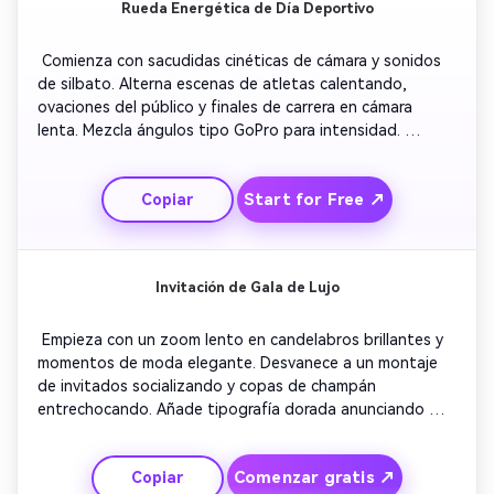
Rueda Energética de Día Deportivo
 Comienza con sacudidas cinéticas de cámara y sonidos 
de silbato. Alterna escenas de atletas calentando, 
ovaciones del público y finales de carrera en cámara 
lenta. Mezcla ángulos tipo GoPro para intensidad. 
Superpone texto con el nombre y lugar del evento. 
Concluye con un montaje audaz de alta velocidad y 
Start for Free ↗
Copiar
revelación del logo sincronizada con sonido similar a 
latidos para impacto de adrenalina. 
Invitación de Gala de Lujo
 Empieza con un zoom lento en candelabros brillantes y 
momentos de moda elegante. Desvanece a un montaje 
de invitados socializando y copas de champán 
entrechocando. Añade tipografía dorada anunciando 
detalles de RSVP. Mantén un brillo cinematográfico para 
sofisticación. Finaliza con animación de logo mientras la 
Comenzar gratis ↗
Copiar
música orquestal aumenta, señalando una experiencia 