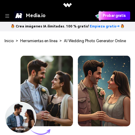
Media.io
Probar gratis
Crea imágenes IA ilimitadas. 100 % gratis!
Empieza gratis→
Inicio
>
Herramientas en línea
>
AI Wedding Photo Generator Online