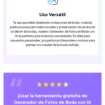
Uso Versátil
Ya sea que estés diseñando invitaciones de boda, creando
publicaciones para redes sociales o preservando recuerdos en
un álbum de bodas, nuestro Generador de Fotos de Boda con
IA es perfecto para todas tus necesidades. Es ideal para
recuerdos personales, proyectos profesionales o incluso para
planear los visuales de tu boda soñada.
las
¡Usar la herramienta gratuita de
.
Generador de Fotos de Boda con IA
G