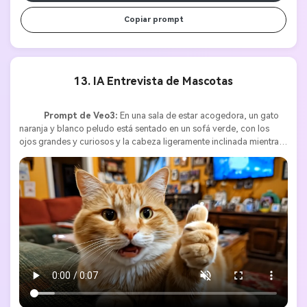
Copiar prompt
13. IA Entrevista de Mascotas
Prompt de Veo3:
 En una sala de estar acogedora, un gato 
naranja y blanco peludo está sentado en un sofá verde, con los 
ojos grandes y curiosos y la cabeza ligeramente inclinada mientras 
mira directamente a la cámara. A la derecha del encuadre, una 
persona con micrófono entra en escena, como entrevistando al 
gato. La cámara alterna entre el gato y el micrófono. El reportero 
(en tono juguetón): "Entonces, señora Jenny, ¿qué opina de que su 
dueña cante fuerte en la ducha cada mañana?" El gato parpadea 
lentamente, luego responde con una voz tranquila y grave: "Si lo 
sirvieran con atún, le daría un Grammy." El gato levanta una pata, 
haciendo un pulgar arriba exagerado (animación tipo caricatura), y 
mantiene la pose un momento. Iluminación cálida y humorística 
junto con un ambiente hogareño cierran este video corto de 8 
segundos a la perfección. 