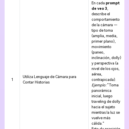
En cada
prompt
de veo 3
,
describe el
comportamiento
de la cámara —
tipo de toma
(amplia, media,
primer plano),
movimiento
(paneo,
inclinación, dolly)
y perspectiva (a
nivel de los ojos,
aérea,
Utiliza Lenguaje de Cámara para
1
contrapicada).
Contar Historias
Ejemplo:
“Toma
panorámica
inicial, luego
traveling de dolly
hacia el sujeto
mientras la luz se
vuelve más
cálida.”
Esto da precisión