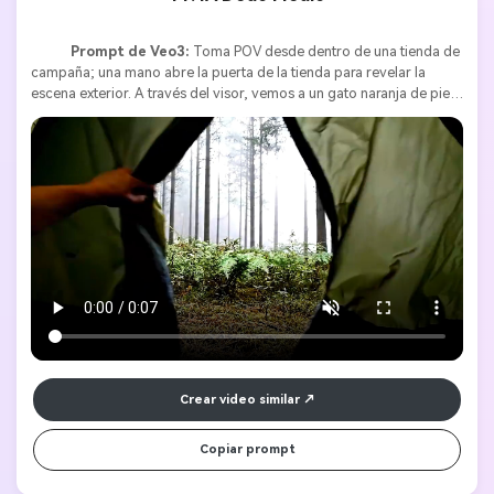
Prompt de Veo3:
 Toma POV desde dentro de una tienda de 
campaña; una mano abre la puerta de la tienda para revelar la 
escena exterior. A través del visor, vemos a un gato naranja de pie 
en un denso bosque de pinos cubierto de niebla. [Gato naranja] Se 
acerca y mira directamente a la cámara. Sorprendentemente, 
levanta la pata y señala con el dedo medio. El estilo general debe 
ser cinematográfico, con detalles ricos, iluminación realista y alta 
resolución 4K, creando un fuerte contraste entre el ambiente natural 
y la acción absurda. El dedo del gato está levantado en el punto 
justo. Justo como la imagen subida 
Crear video similar
Copiar prompt