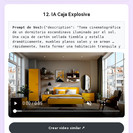
12. IA Caja Explosiva
Prompt de Veo3:
{"description": "Toma cinematográfica 
de un dormitorio escandinavo iluminado por el sol. 
Una caja de cartón sellada tiembla y estalla 
dramáticamente, muebles planos salen y se arman 
rápidamente, hasta formar una habitación tranquila y 
con estilo, con una manta amarillo pálido en la 
cama. Sin texto.","style": "Estilo 
cinematográfico","camera": "Ángulo ancho 
fijo","lighting": "Colores naturales cálidos con 
tonos fríos","room": "Dormitorio 
bohemio","elements": ["Caja de cartón (logo 
visible)","Cama con manta amarilla","Mesa de 
noche","Iluminación","Armario","Estantes","Espejo","
Obra de arte","Alfombra","Cortinas","Sillón de 
lectura","Plantas"],"motion": "La caja estalla, los 
muebles salen de la caja, los muebles se ensamblan y 
colocan con precisión y velocidad","ending": 
"Espacio moderno y tranquilo con decoración 
bohemia","keywords": ["16:9","Estilo 
bohemio","Montaje rápido","Sin texto","Tonos cálidos 
y fríos"]}
Crear video similar