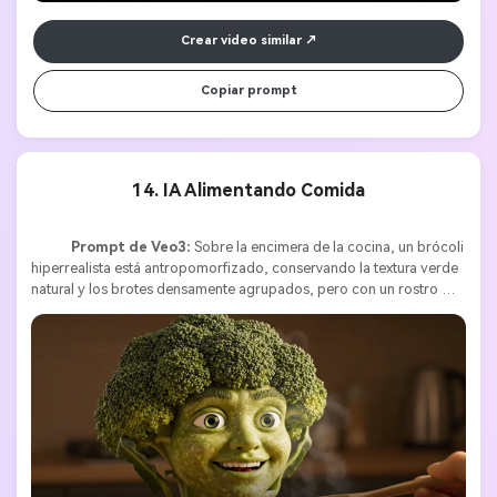
Crear video similar
Copiar prompt
14. IA Alimentando Comida
Prompt de Veo3:
 Sobre la encimera de la cocina, un brócoli 
hiperrealista está antropomorfizado, conservando la textura verde 
natural y los brotes densamente agrupados, pero con un rostro 
humano realista perfectamente integrado en el tallo. El rostro es 
también de superficie de brócoli, con hoyuelos sutiles y el 
característico brillo vegetal. Sus ojos relajados miran de frente. La 
escena inicia con un primer plano del rostro del brócoli, del que 
sale vapor suave. Desde la esquina derecha inferior aparece una 
mano humana que sostiene una cuchara de madera con un 
pequeño brote de brócoli fresco. El brócoli antropomórfico lo 
observa con curiosidad, se inclina suavemente hacia adelante, abre 
la boca y da un bocado, masticando con movimientos realistas y 