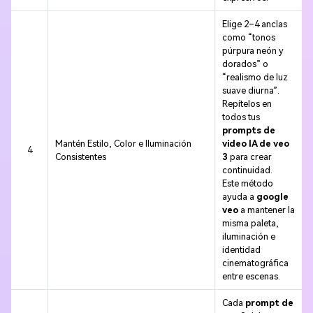
Elige 2–4 anclas
como “tonos
púrpura neón y
dorados” o
“realismo de luz
suave diurna”.
Repítelos en
todos tus
prompts de
Mantén Estilo, Color e Iluminación
video IA de veo
4
Consistentes
3
para crear
continuidad.
Este método
ayuda a
google
veo
a mantener la
misma paleta,
iluminación e
identidad
cinematográfica
entre escenas.
Cada
prompt de