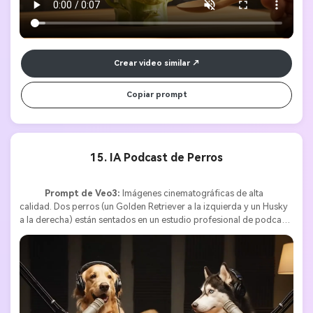
expresivos. Su expresión pasa de satisfacción tranquila a sorpresa 
feliz, con los ojos entrecerrados de placer. La suave y cálida 
iluminación de la cocina y el detalle cinematográfico aportan un 
toque entrañable y humorístico, evocando una interacción íntima y 
casi mágica entre vegetales. 
Crear video similar
Copiar prompt
15. IA Podcast de Perros
Prompt de Veo3:
 Imágenes cinematográficas de alta 
calidad. Dos perros (un Golden Retriever a la izquierda y un Husky 
a la derecha) están sentados en un estudio profesional de podcast, 
cada uno con auriculares y hablando a su propio micrófono frente 
a una mesa de madera. Iluminación cálida de estudio con paneles 
acústicos. El Golden Retriever comienza diciendo con entusiasmo: 
“Los humanos creen que mandan, pero sabemos la verdad.” El 
Husky sonríe y responde: “Exactamente. Nosotros mandamos en la 
casa, ellos solo pagan las cuentas.” Ambos perros ríen juntos, 
creando un ambiente ingenioso y divertido. 8 segundos de 