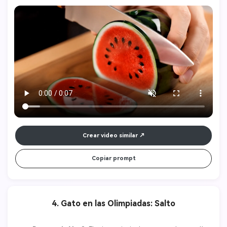
transparente. La sandía se encuentra sobre una tabla de cortar de 
madera pulida, su superficie exterior imitando una corteza verde 
profundo con sutiles estrías. Al deslizar el cuchillo, revela una pulpa 
roja vívida con semillas negras incrustadas, detallada de manera 
realista bajo la superficie brillante y translúcida. Cada corte 
produce sonidos nítidos y resonantes, amplificados para una 
experiencia ASMR profundamente satisfactoria. Finas rodajas 
brillantes caen con gracia, capturando la luz como fragmentos de 
rubí en esmeralda. Reflexiones y refracciones bailan sobre la tabla 
de cortar al resaltar la textura cristalina bajo la luz. La atmósfera es 
serena y refinada, enfocada en imágenes limpias y los sonidos 
puros y amplificados del corte—sin música de fondo, solo el 
elegante ritmo de la hoja contra el vidrio. 
Crear video similar
Copiar prompt
4. Gato en las Olimpiadas: Salto