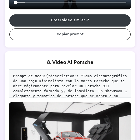
Crear video similar
Copiar prompt
8. Video AI Porsche
Prompt de Veo3:
{"description": "Toma cinematográfica 
de una caja minimalista con la marca Porsche que se 
abre mágicamente para revelar un Porsche 911 
completamente formado y, de inmediato, un showroom 
elegante y temático de Porsche que se monta a su 
alrededor. Sin texto.","style": 
"cinematográfico","camera": "ángulo ancho fijo, con 
zooms sutiles en transformaciones clave","lighting": 
"controlado, de alta tecnología, transicionando de 
tenue a brillante y limpio","room": "espacio 
futurista vacío transformándose en un showroom 
minimalista de Porsche","elements": [ "caja con la 
marca Porsche (bordes iluminados)", "vehículo 