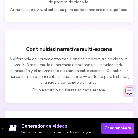
de prompt de video IA.
Armonía audiovisual auténtica para narraciones cinematográficas.
Continuidad narrativa multi-escena
A diferencia de herramientas tradicionales de prompts de video IA,
veo 3 IA mantiene la coherencia de personajes, el balance de
iluminación y el movimiento de cámara entre escenas. Garantiza un
marco narrativo coherente en cada corte — perfecto para historias,
anuncios o contenido de marca.
Flujo narrativo sin fisuras en cada escena.
Generador de videos
Generar ahora
Control avanzado de cámara y movimiento
Crea videos fácilmente a partir de texto o imágenes