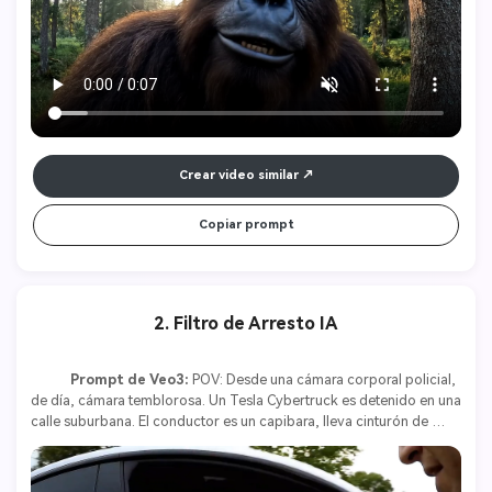
Crear video similar
Copiar prompt
2. Filtro de Arresto IA
Prompt de Veo3:
 POV: Desde una cámara corporal policial, 
de día, cámara temblorosa. Un Tesla Cybertruck es detenido en una 
calle suburbana. El conductor es un capibara, lleva cinturón de 
seguridad, gafas de sol y agarra firmemente el volante. El oficial se 
acerca, su linterna se refleja en la ventana del auto. Oficial (con 
firmeza): "Señor, ¿sabe que conduce a 90 mph en una zona de 40 