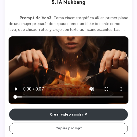
5. IA Mukbang
Prompt de Veo3:
 Toma cinematográfica 4K en primer plano 
de una mujer preparándose para comer un filete brillante como 
lava, que chisporrotea y cruje con texturas incandescentes. Las 
llamas se elevan de manera natural cuando lo corta con tenedor y 
cuchillo. La superficie pulsa con calor y vetas ardientes, emitiendo 
vapor y chispas. La mujer se muestra concentrada, los labios 
ligeramente entreabiertos de asombro. Sonidos ambientales 
incluyen el chisporroteo, el burbujeo de magma, suave respiración 
y un zumbido atmosférico profundo. Sin texto, sin música, sin 
logotipos. Inmersivo, hiperrealista y fácil de repetir. 8 segundos. 
Crear video similar
Copiar prompt