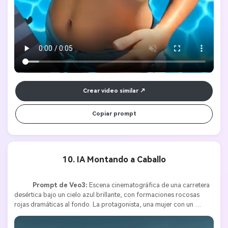
Crear video similar
Copiar prompt
10. IA Montando a Caballo
Prompt de Veo3:
 Escena cinematográfica de una carretera 
desértica bajo un cielo azul brillante, con formaciones rocosas 
rojas dramáticas al fondo. La protagonista, una mujer con un 
vestido largo de encaje blanco, sombrero de vaquero de ala ancha 
y botas de cuero marrón, posa con confianza en medio del camino 