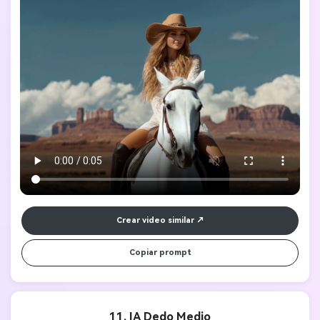
mientras el viento levanta su cabello y vestido. De repente, mira a su 
izquierda y empieza a caminar decidida hacia ese lado del 
encuadre. La cámara la sigue suavemente mientras se acerca a un 
majestuoso caballo blanco que la espera cerca. Se sube al caballo 
con gracia, ajusta su postura y luego comienza a cabalgar hacia el 
desierto abierto. La cámara sigue con un movimiento fluido, 
capturando tanto tomas panorámicas del paisaje como primeros 
planos de su expresión decidida y del movimiento del caballo. La 
luz cálida del sol resalta las texturas del vestido. 
Crear video similar
Copiar prompt
11. IA Dedo Medio