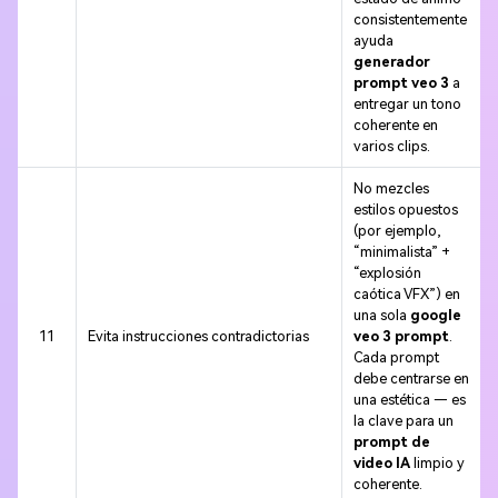
consistentemente
ayuda
generador
prompt veo 3
a
entregar un tono
coherente en
varios clips.
No mezcles
estilos opuestos
(por ejemplo,
“minimalista” +
“explosión
caótica VFX”) en
una sola
google
11
Evita instrucciones contradictorias
veo 3 prompt
.
Cada prompt
debe centrarse en
una estética — es
la clave para un
prompt de
video IA
limpio y
coherente.