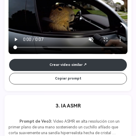
mph?" Capibara (refunfuñando, molesto): "Oficial, tengo otra cosa 
que hacer." De repente, el capibara pisa el acelerador. Las llantas 
chirrían y el Cybertruck se va a toda velocidad. 
Crear video similar
Copiar prompt
3. IA ASMR
Prompt de Veo3:
 Video ASMR en alta resolución con un 
primer plano de una mano sosteniendo un cuchillo afilado que 
corta suavemente una sandía hiperrealista hecha de cristal 