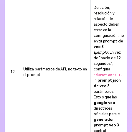
Duración,
resolución y
relación de
aspecto deben
estar en la
configuración, no
en tu
prompt de
veo 3
.
Ejemplo:
En vez
de “hazlo de 12
segundos”,
Utiliza parámetros de API, no texto en
configura
12
el prompt
"duration": 12
in
prompt json
de veo 3
parámetros.
Esto sigue las
google veo
directrices
oficiales para el
generador
prompt veo 3
control