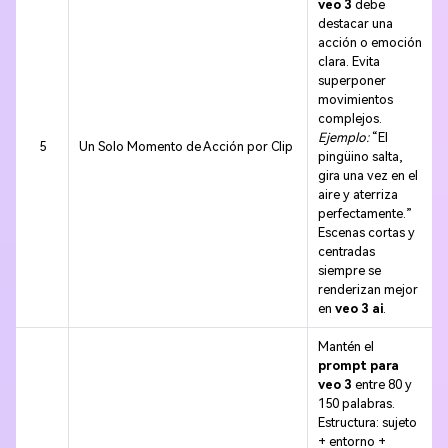
veo 3
debe
destacar una
acción o emoción
clara. Evita
superponer
movimientos
complejos.
Ejemplo:
“El
5
Un Solo Momento de Acción por Clip
pingüino salta,
gira una vez en el
aire y aterriza
perfectamente.”
Escenas cortas y
centradas
siempre se
renderizan mejor
en
veo 3 ai
.
Mantén el
prompt para
veo 3
entre 80 y
150 palabras.
Estructura: sujeto
+ entorno +