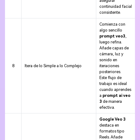
asegurar
continuidad facial
consistente.
Comienza con
algo sencillo
prompt veo3
,
luego refina.
Añade capas de
cámara, luz y
sonido en
8
Itera de lo Simple a lo Complejo
iteraciones
posteriores.
Este flujo de
trabajo es ideal
cuando aprendes
a
prompt ai veo
3
de manera
efectiva.
Google Veo 3
destaca en
formatos tipo
Reels. Añade