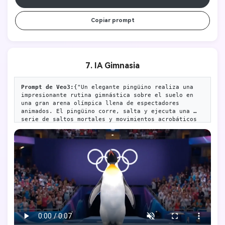
Copiar prompt
7. IA Gimnasia
Prompt de Veo3:
{"Un elegante pingüino realiza una 
impresionante rutina gimnástica sobre el suelo en 
una gran arena olímpica llena de espectadores 
animados. El pingüino corre, salta y ejecuta una 
serie de saltos mortales y movimientos acrobáticos 
con sorprendente agilidad. Tras terminar la rutina, 
la jirafa finaliza con una gran voltereta y aterriza 
firme sobre sus patas, posando orgullosa. El logo 
olímpico es visible al fondo y la atmósfera es 
energética y emocionante. Iluminación brillante, 
alta calidad, 8 segundos."}