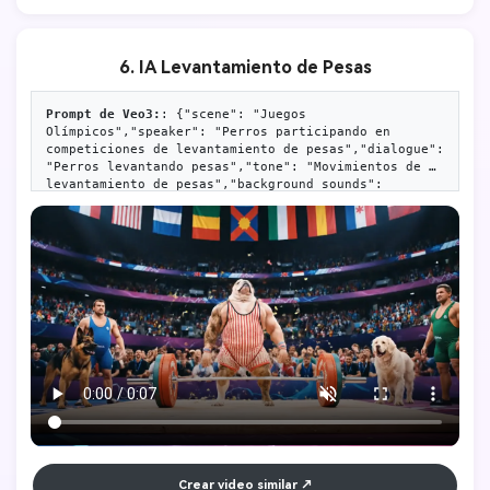
6. IA Levantamiento de Pesas
Prompt de Veo3:
: {"scene": "Juegos 
Olímpicos","speaker": "Perros participando en 
competiciones de levantamiento de pesas","dialogue": 
"Perros levantando pesas","tone": "Movimientos de 
levantamiento de pesas","background_sounds": 
["audiencia", "multitud ruidosa", "atmósfera 
festiva"],"audience": "Sin risas en el estudio, solo 
charlas dispersas","mood": "Feliz, emocionado"}
Crear video similar