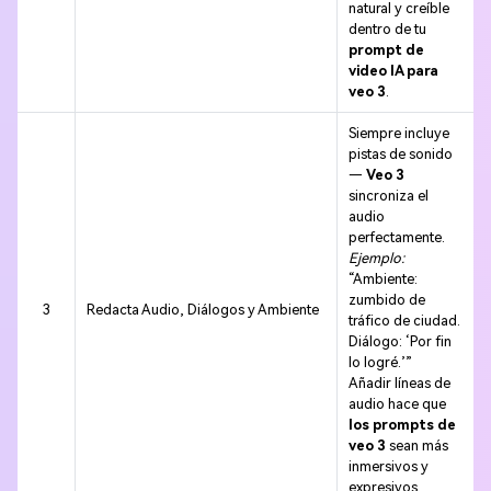
natural y creíble
dentro de tu
prompt de
video IA para
veo 3
.
Siempre incluye
pistas de sonido
—
Veo 3
sincroniza el
audio
perfectamente.
Ejemplo:
“Ambiente:
zumbido de
3
Redacta Audio, Diálogos y Ambiente
tráfico de ciudad.
Diálogo: ‘Por fin
lo logré.’”
Añadir líneas de
audio hace que
los prompts de
veo 3
sean más
inmersivos y
expresivos.